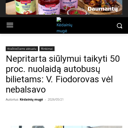
Kraštiečiams aktualu
Rinkimai
Nepritarta siūlymui taikyti 50
proc. nuolaidą autobusų
bilietams: V. Fiodorovas vėl
nebalsavo
Autorius
Kėdainių mugė
-
2026/05/21
Facebook
Email