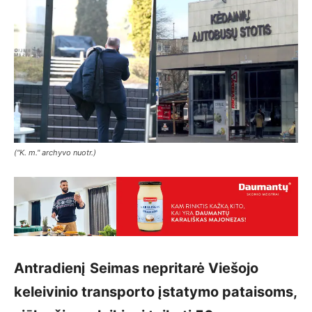
("K. m." archyvo nuotr.)
Antradienį
Seimas nepritarė Viešojo
keleivinio transporto įstatymo pataisoms,