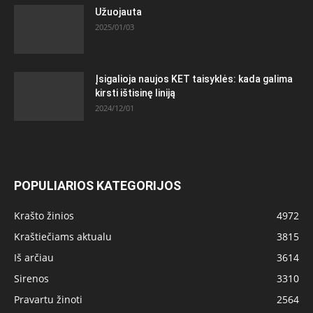
Užuojauta
2025/01/03
Įsigalioja naujos KET taisyklės: kada galima
kirsti ištisinę liniją
2024/12/01
POPULIARIOS KATEGORIJOS
Krašto žinios
4972
Kraštiečiams aktualu
3815
Iš arčiau
3614
Sirenos
3310
Pravartu žinoti
2564