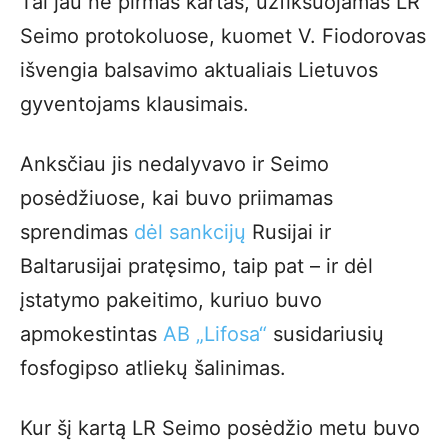
Tai jau ne pirmas kartas, užfiksuojamas LR
Seimo protokoluose, kuomet V. Fiodorovas
išvengia balsavimo aktualiais Lietuvos
gyventojams klausimais.
Anksčiau jis nedalyvavo ir Seimo
posėdžiuose, kai buvo priimamas
sprendimas
dėl sankcijų
Rusijai ir
Baltarusijai pratęsimo, taip pat – ir dėl
įstatymo pakeitimo, kuriuo buvo
apmokestintas
AB „Lifosa“
susidariusių
fosfogipso atliekų šalinimas.
Kur šį kartą LR Seimo posėdžio metu buvo