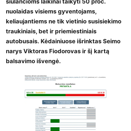
siūlančioms laikinai taikyti 50 proc.
nuolaidas visiems gyventojams,
keliaujantiems ne tik vietinio susisiekimo
traukiniais, bet ir priemiestiniais
autobusais. Kėdainiuose išrinktas Seimo
narys Viktoras Fiodorovas ir šį kartą
balsavimo išvengė.