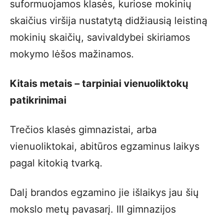
suformuojamos klasės, kuriose mokinių
skaičius viršija nustatytą didžiausią leistiną
mokinių skaičių, savivaldybei skiriamos
mokymo lėšos mažinamos.
Kitais metais – tarpiniai vienuoliktokų
patikrinimai
Trečios klasės gimnazistai, arba
vienuoliktokai, abitūros egzaminus laikys
pagal kitokią tvarką.
Dalį brandos egzamino jie išlaikys jau šių
mokslo metų pavasarį. III gimnazijos