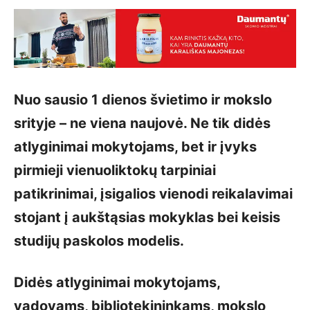
Nuo sausio 1 dienos švietimo ir mokslo
srityje – ne viena naujovė. Ne tik didės
atlyginimai mokytojams, bet ir įvyks
pirmieji vienuoliktokų tarpiniai
patikrinimai, įsigalios vienodi reikalavimai
stojant į aukštąsias mokyklas bei keisis
studijų paskolos modelis.
Didės atlyginimai mokytojams,
vadovams, bibliotekininkams, mokslo