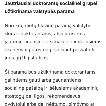
Jautriausiai doktorantų socialinei grupei
užtikrinama valstybės parama
Nuo kitų metų tikslinę paramą valstybė
skirs ir doktorantams, atsidūrusiems
jautrioje finansinėje situacijoje ir išėjusiems
akademinių atostogų, siekiant paskatinti
juos grįžti į studijas.
Ši parama bus užtikrinama doktorantams,
galintiems gauti arba gaunantiems
socialinę pašalpą ir išėjusiems akademinių
atostogų dėl ligos, rekomendavus
gydytojui arba dėl nėštumo, gimdymo ar