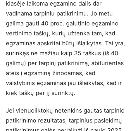
klasėje laikoma egzamino dalis dar
vadinama tarpiniu patikrinimu. Jo metu
galima gauti 40 proc. galutinio egzamino
vertinimo taškų, kurių užtenka tam, kad
egzaminas apskritai būtų išlaikytas. Tai yra,
surinkęs ne mažiau kaip 35 taškus (iš 40
galimų) per tarpinį patikrinimą, abiturientas
ateis į egzaminą žinodamas, kad
valstybinis egzaminas jau išlaikytas, kad ir
kiek taškų per jį surinktų.
Jei vienuoliktokų netenkins gautas tarpinio
patikrinimo rezultatas, tarpinius pasiekimų
patikrinimus galės perlaikyti iš naujo 2025