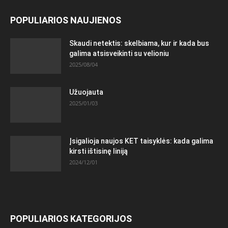
POPULIARIOS NAUJIENOS
Skaudi netektis: skelbiama, kur ir kada bus
galima atsisveikinti su velioniu
2025/08/04
Užuojauta
2025/01/03
Įsigalioja naujos KET taisyklės: kada galima
kirsti ištisinę liniją
2024/12/01
POPULIARIOS KATEGORIJOS