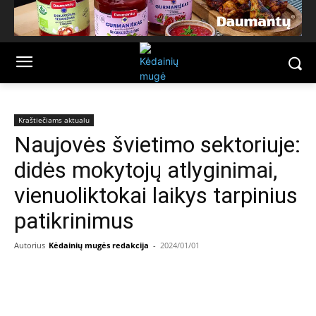
Kraštiečiams aktualu
Naujovės švietimo sektoriuje:
didės mokytojų atlyginimai,
vienuoliktokai laikys tarpinius
patikrinimus
Autorius
Kėdainių mugės redakcija
-
2024/01/01
Facebook
Email