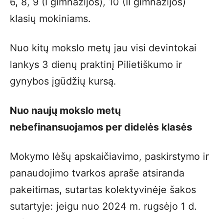
6, 8, 9 (I gimnazijos), 10 (II gimnazijos)
klasių mokiniams.
Nuo kitų mokslo metų jau visi devintokai
lankys 3 dienų praktinį Pilietiškumo ir
gynybos įgūdžių kursą.
Nuo naujų mokslo metų
nebefinansuojamos per didelės klasės
Mokymo lėšų apskaičiavimo, paskirstymo ir
panaudojimo tvarkos apraše atsiranda
pakeitimas, sutartas kolektyvinėje šakos
sutartyje: jeigu nuo 2024 m. rugsėjo 1 d.