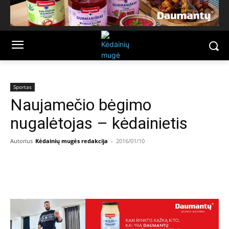
Sportas
Naujamečio bėgimo
nugalėtojas – kėdainietis
Autorius
Kėdainių mugės redakcija
-
2016/01/10
Facebook
Email