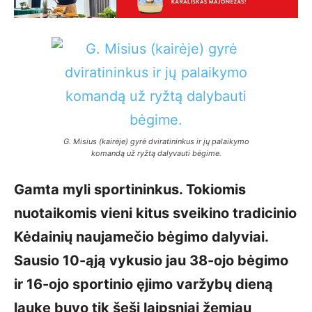
G. Misius (kairėje) gyrė dviratininkus ir jų palaikymo
komandą už ryžtą dalyvauti bėgime
.
Gamta myli sportininkus. Tokiomis
nuotaikomis vieni kitus sveikino tradicinio
Kėdainių naujamečio bėgimo dalyviai.
Sausio 10-ąją vykusio jau 38-ojo bėgimo
ir 16-ojo sportinio ęjimo varžybų dieną
lauke buvo tik šeši laipsniai žemiau