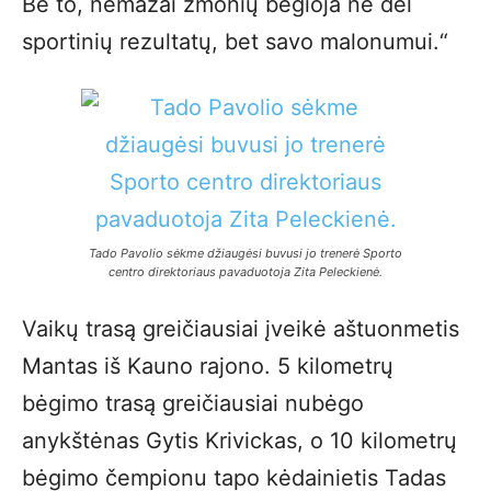
Be to, nemažai žmonių bėgioja ne dėl
sportinių rezultatų, bet savo malonumui.“
Tado Pavolio sėkme džiaugėsi buvusi jo trenerė Sporto
centro direktoriaus pavaduotoja Zita Peleckienė.
Vaikų trasą greičiausiai įveikė aštuonmetis
Mantas iš Kauno rajono. 5 kilometrų
bėgimo trasą greičiausiai nubėgo
anykštėnas Gytis Krivickas, o 10 kilometrų
bėgimo čempionu tapo kėdainietis Tadas