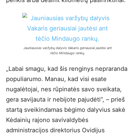
penkis arba dešimt kilometrų pasirinktinai.
Jauniausias varžybų dalyvis Vakaris geriausiai jautėsi ant
tėčio Mindaugo rankų
.
„Labai smagu, kad šis renginys nepraranda
populiarumo. Manau, kad visi esate
nugalėtojai, nes rūpinatės savo sveikata,
gera savijauta ir nebijote pajudėti“, – prieš
startą sveikindamas bėgimo dalyvius sakė
Kėdainių rajono savivaldybės
administracijos direktorius Ovidijus