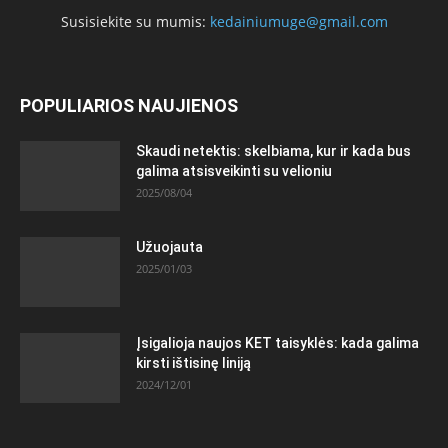
Susisiekite su mumis:
kedainiumuge@gmail.com
POPULIARIOS NAUJIENOS
Skaudi netektis: skelbiama, kur ir kada bus
galima atsisveikinti su velioniu
2025/08/04
Užuojauta
2025/01/03
Įsigalioja naujos KET taisyklės: kada galima
kirsti ištisinę liniją
2024/12/01