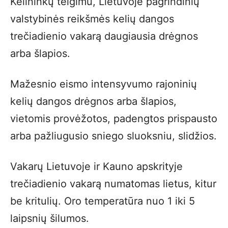
Kelininkų teigimu, Lietuvoje pagrindinių
valstybinės reikšmės kelių dangos
trečiadienio vakarą daugiausia drėgnos
arba šlapios.
Mažesnio eismo intensyvumo rajoninių
kelių dangos drėgnos arba šlapios,
vietomis provėžotos, padengtos prispausto
arba pažliugusio sniego sluoksniu, slidžios.
Vakarų Lietuvoje ir Kauno apskrityje
trečiadienio vakarą numatomas lietus, kitur
be kritulių. Oro temperatūra nuo 1 iki 5
laipsnių šilumos.