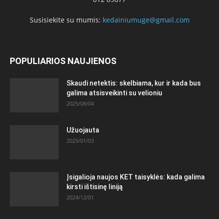
Susisiekite su mumis:
kedainiumuge@gmail.com
POPULIARIOS NAUJIENOS
Skaudi netektis: skelbiama, kur ir kada bus
galima atsisveikinti su velioniu
2025/08/04
Užuojauta
2025/01/03
Įsigalioja naujos KET taisyklės: kada galima
kirsti ištisinę liniją
2024/12/01