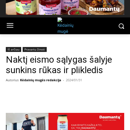
Iš arčiau
Pravartu žinoti
Naktį eismo sąlygas šalyje
sunkins rūkas ir plikledis
Autorius
Kėdainių mugės redakcija
-
2024/01/31
Facebook
Email