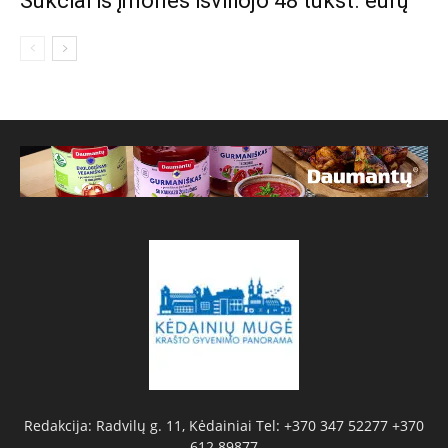
Sukčiai iš įmonės išviliojo 48 tūkst. eurų
Redakcija: Radvilų g. 11, Kėdainiai Tel: +370 347 52277 +370
612 89877