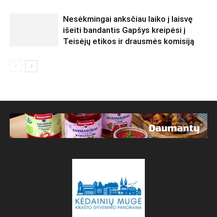
Nesėkmingai anksčiau laiko į laisvę
išeiti bandantis Gapšys kreipėsi į
Teisėjų etikos ir drausmės komisiją