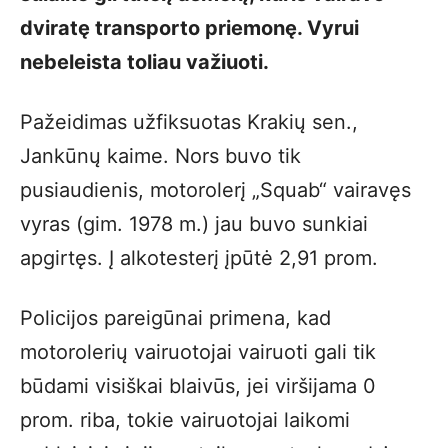
dviratę transporto priemonę. Vyrui
nebeleista toliau važiuoti.
Pažeidimas užfiksuotas Krakių sen.,
Jankūnų kaime. Nors buvo tik
pusiaudienis, motorolerį „Squab“ vairavęs
vyras (gim. 1978 m.) jau buvo sunkiai
apgirtęs. Į alkotesterį įpūtė 2,91 prom.
Policijos pareigūnai primena, kad
motorolerių vairuotojai vairuoti gali tik
būdami visiškai blaivūs, jei viršijama 0
prom. riba, tokie vairuotojai laikomi