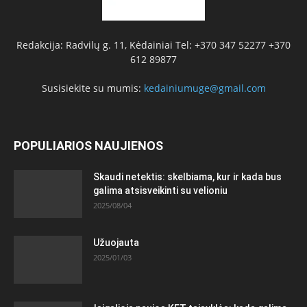
Redakcija: Radvilų g. 11, Kėdainiai Tel: +370 347 52277 +370
612 89877
Susisiekite su mumis:
kedainiumuge@gmail.com
POPULIARIOS NAUJIENOS
Skaudi netektis: skelbiama, kur ir kada bus
galima atsisveikinti su velioniu
2025/08/04
Užuojauta
2025/01/03