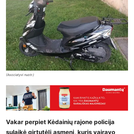
(Asociatyvi nuotr.)
Vakar perpiet Kėdainių rajone policija
sulaikė girtutėlį asmenį, kuris vairavo