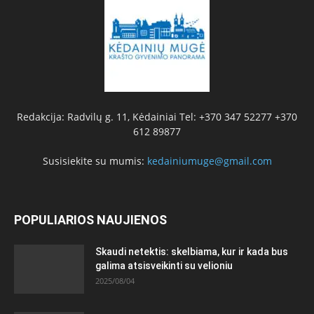
Redakcija: Radvilų g. 11, Kėdainiai Tel: +370 347 52277 +370
612 89877
Susisiekite su mumis:
kedainiumuge@gmail.com
POPULIARIOS NAUJIENOS
Skaudi netektis: skelbiama, kur ir kada bus
galima atsisveikinti su velioniu
2025/08/04