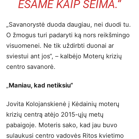
ESAME KAIP ŠEIMA.“
„Savanorystė duoda daugiau, nei duodi tu.
O žmogus turi padaryti ką nors reikšmingo
visuomenei. Ne tik uždirbti duonai ar
sviestui ant jos“, – kalbėjo Moterų krizių
centro savanorė.
„
Maniau, kad netiksiu“
Jovita Kolojanskienė į Kėdainių moterų
krizių centrą atėjo 2015-ųjų metų
pabaigoje. Moteris sako, kad jau buvo
sulaukusi centro vadovės Ritos kvietimo