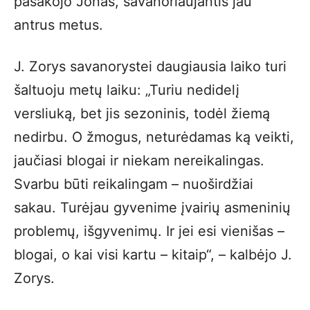
pasakojo Jonas, savanoriaujantis jau
antrus metus.
J. Zorys savanorystei daugiausia laiko turi
šaltuoju metų laiku: „Turiu nedidelį
versliuką, bet jis sezoninis, todėl žiemą
nedirbu. O žmogus, neturėdamas ką veikti,
jaučiasi blogai ir niekam nereikalingas.
Svarbu būti reikalingam – nuoširdžiai
sakau. Turėjau gyvenime įvairių asmeninių
problemų, išgyvenimų. Ir jei esi vienišas –
blogai, o kai visi kartu – kitaip“, – kalbėjo J.
Zorys.