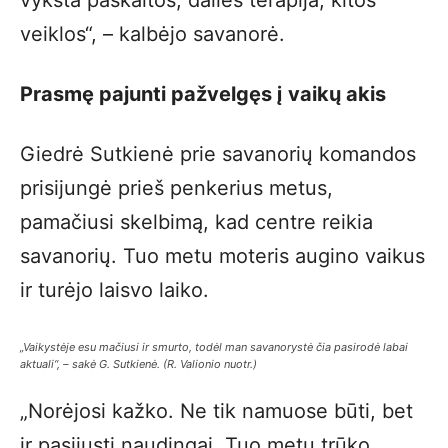
vyksta paskaitos, dailės terapija, kitos
veiklos“, – kalbėjo savanorė.
Prasmę pajunti pažvelgęs į vaikų akis
Giedrė Sutkienė prie savanorių komandos
prisijungė prieš penkerius metus,
pamačiusi skelbimą, kad centre reikia
savanorių. Tuo metu moteris augino vaikus
ir turėjo laisvo laiko.
„Vaikystėje esu mačiusi ir smurto, todėl man savanorystė čia pasirodė labai
aktuali“, – sakė G. Sutkienė. (R. Valionio nuotr.)
„Norėjosi kažko. Ne tik namuose būti, bet
ir pasijusti naudingai. Tuo metu trūko