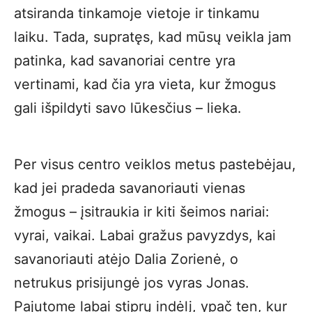
atsiranda tinkamoje vietoje ir tinkamu
laiku. Tada, supratęs, kad mūsų veikla jam
patinka, kad savanoriai centre yra
vertinami, kad čia yra vieta, kur žmogus
gali išpildyti savo lūkesčius – lieka.
Per visus centro veiklos metus pastebėjau,
kad jei pradeda savanoriauti vienas
žmogus – įsitraukia ir kiti šeimos nariai:
vyrai, vaikai. Labai gražus pavyzdys, kai
savanoriauti atėjo Dalia Zorienė, o
netrukus prisijungė jos vyras Jonas.
Pajutome labai stiprų indėlį, ypač ten, kur