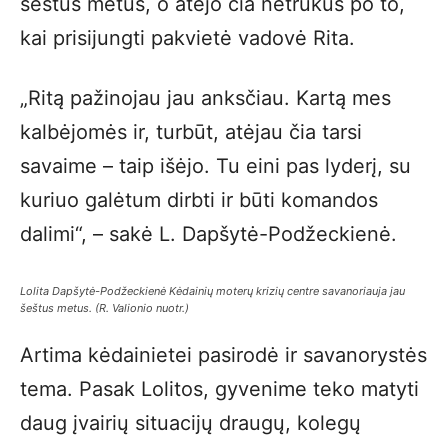
šeštus metus, o atėjo čia netrukus po to,
kai prisijungti pakvietė vadovė Rita.
„Ritą pažinojau jau anksčiau. Kartą mes
kalbėjomės ir, turbūt, atėjau čia tarsi
savaime – taip išėjo. Tu eini pas lyderį, su
kuriuo galėtum dirbti ir būti komandos
dalimi“, – sakė L. Dapšytė-Podžeckienė.
Lolita Dapšytė-Podžeckienė Kėdainių moterų krizių centre savanoriauja jau
šeštus metus.
(R. Valionio nuotr.)
Artima kėdainietei pasirodė ir savanorystės
tema. Pasak Lolitos, gyvenime teko matyti
daug įvairių situacijų draugų, kolegų