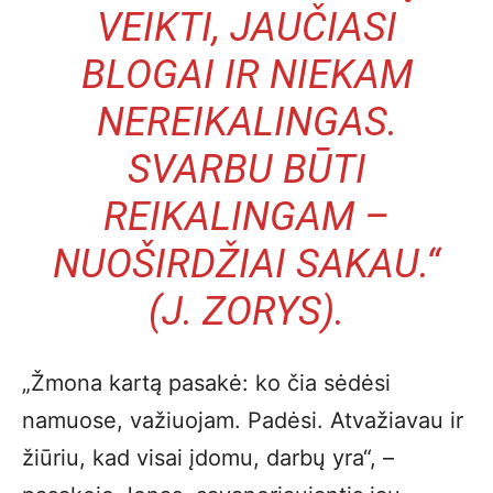
VEIKTI, JAUČIASI
BLOGAI IR NIEKAM
NEREIKALINGAS.
SVARBU BŪTI
REIKALINGAM –
NUOŠIRDŽIAI SAKAU.“
(J. ZORYS).
„Žmona kartą pasakė: ko čia sėdėsi
namuose, važiuojam. Padėsi. Atvažiavau ir
žiūriu, kad visai įdomu, darbų yra“, –