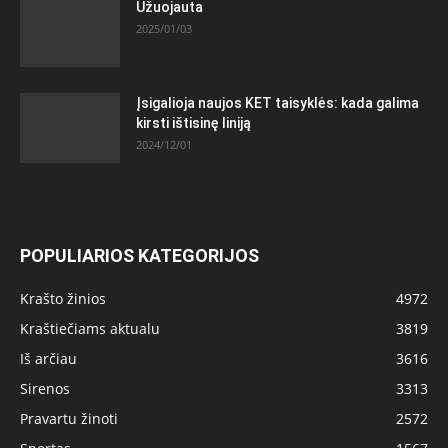
Užuojauta
2025/01/03
Įsigalioja naujos KET taisyklės: kada galima
kirsti ištisinę liniją
2024/12/01
POPULIARIOS KATEGORIJOS
Krašto žinios
4972
Kraštiečiams aktualu
3819
Iš arčiau
3616
Sirenos
3313
Pravartu žinoti
2572