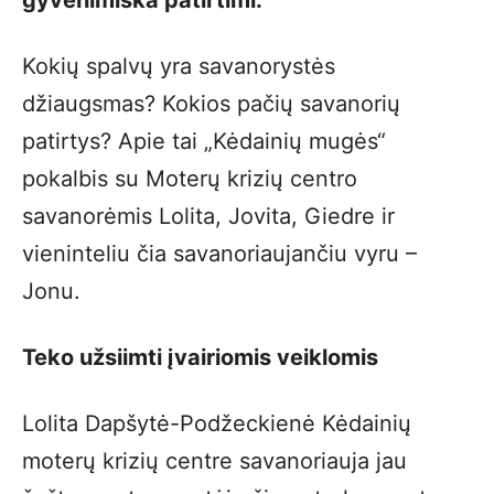
gyvenimiška patirtimi.
Kokių spalvų yra savanorystės
džiaugsmas? Kokios pačių savanorių
patirtys? Apie tai „Kėdainių mugės“
pokalbis su Moterų krizių centro
savanorėmis Lolita, Jovita, Giedre ir
vieninteliu čia savanoriaujančiu vyru –
Jonu.
Teko užsiimti įvairiomis veiklomis
Lolita Dapšytė-Podžeckienė Kėdainių
moterų krizių centre savanoriauja jau