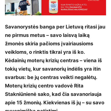
Savanorystės banga per Lietuvą ritasi jau
ne pirmus metus – savo laisvą laiką
žmonės skiria pačioms įvairiausioms
veikloms, o rinktis tikrai yra iš ko.
Kėdainių moterų krizių centras – viena iš
tokių vietų, kur savanorių indėlis yra itin
svarbus: be jų centras veikti negalėtų.
Moterų krizių centro vadovė Rita
Stakniūnienė sako, kad čia savanoriauja
apie 15 žmonių. Kiekvienas iš jų – su savo