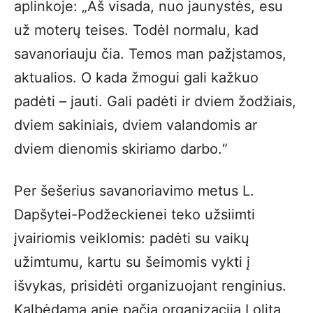
aplinkoje: „Aš visada, nuo jaunystės, esu
už moterų teises. Todėl normalu, kad
savanoriauju čia. Temos man pažįstamos,
aktualios. O kada žmogui gali kažkuo
padėti – jauti. Gali padėti ir dviem žodžiais,
dviem sakiniais, dviem valandomis ar
dviem dienomis skiriamo darbo.“
Per šešerius savanoriavimo metus L.
Dapšytei-Podžeckienei teko užsiimti
įvairiomis veiklomis: padėti su vaikų
užimtumu, kartu su šeimomis vykti į
išvykas, prisidėti organizuojant renginius.
Kalbėdama apie pačią organizaciją Lolita