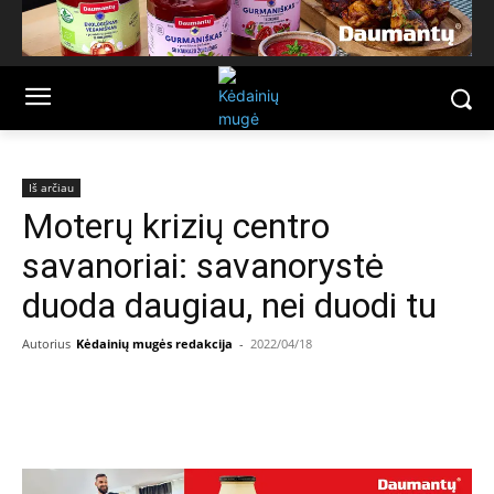
Iš arčiau
Moterų krizių centro
savanoriai: savanorystė
duoda daugiau, nei duodi tu
Autorius
Kėdainių mugės redakcija
-
2022/04/18
Facebook
Email