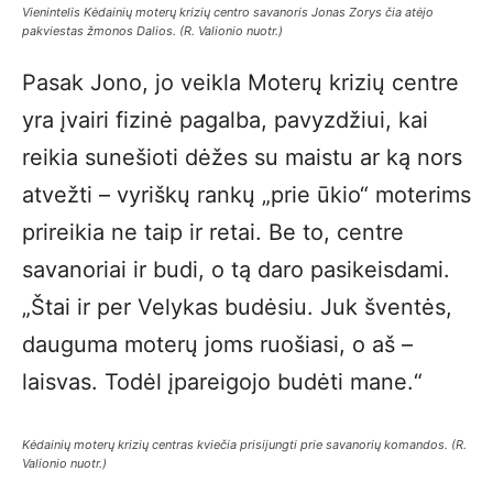
Vienintelis Kėdainių moterų krizių centro savanoris Jonas Zorys čia atėjo
pakviestas žmonos Dalios. (R. Valionio nuotr.)
Pasak Jono, jo veikla Moterų krizių centre
yra įvairi fizinė pagalba, pavyzdžiui, kai
reikia sunešioti dėžes su maistu ar ką nors
atvežti – vyriškų rankų „prie ūkio“ moterims
prireikia ne taip ir retai. Be to, centre
savanoriai ir budi, o tą daro pasikeisdami.
„Štai ir per Velykas budėsiu. Juk šventės,
dauguma moterų joms ruošiasi, o aš –
laisvas. Todėl įpareigojo budėti mane.“
Kėdainių moterų krizių centras kviečia prisijungti prie savanorių komandos
.
(R.
Valionio nuotr.)