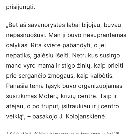
prisijungti.
„Bet aš savanorystės labai bijojau, buvau
nepasiruošusi. Man ji buvo nesuprantamas
dalykas. Rita kvietė pabandyti, o jei
nepatiks, galėsiu išeiti. Netrukus susirgo
mano vyro mama ir stigo žinių, kaip prieiti
prie sergančio žmogaus, kaip kalbėtis.
Panašia tema tąsyk buvo organizuojamas
susitikimas Moterų krizių centre. Taip ir
atėjau, o po truputį įsitraukiau ir į centro
veiklą“, – pasakojo J. Kolojanskienė.
J. Kolojanskienė: „Aš labai bijojau savanorystės, buvau nepasiruošusi.“
(R.