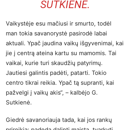
SUTKIENĖ.
Vaikystėje esu mačiusi ir smurto, todėl
man tokia savanorystė pasirodė labai
aktuali. Ypač jaudina vaikų išgyvenimai, kai
jie į centrą ateina kartu su mamomis. Tai
vaikai, kurie turi skaudžių patyrimų.
Jautiesi galintis padėti, patarti. Tokio
centro tikrai reikia. Ypač tą supranti, kai
pažvelgi į vaikų akis“, – kalbėjo G.
Sutkienė.
Giedrė savanoriauja tada, kai jos rankų
prireikia: padeda dalinti maistą, tvarkyti