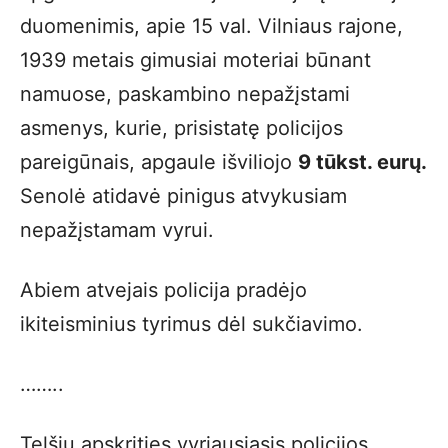
duomenimis, apie 15 val. Vilniaus rajone,
1939 metais gimusiai moteriai būnant
namuose, paskambino nepažįstami
asmenys, kurie, prisistatę policijos
pareigūnais, apgaule išviliojo
9 tūkst. eurų.
Senolė atidavė pinigus atvykusiam
nepažįstamam vyrui.
Abiem atvejais policija pradėjo
ikiteisminius tyrimus dėl sukčiavimo.
……..
Telšių apskrities vyriausiasis policijos