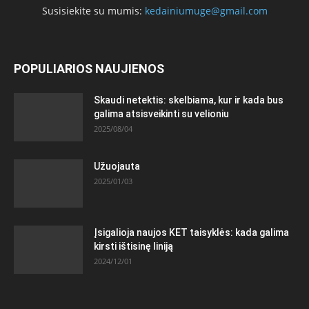
Susisiekite su mumis:
kedainiumuge@gmail.com
POPULIARIOS NAUJIENOS
Skaudi netektis: skelbiama, kur ir kada bus
galima atsisveikinti su velioniu
2025/08/04
Užuojauta
2025/01/03
Įsigalioja naujos KET taisyklės: kada galima
kirsti ištisinę liniją
2024/12/01