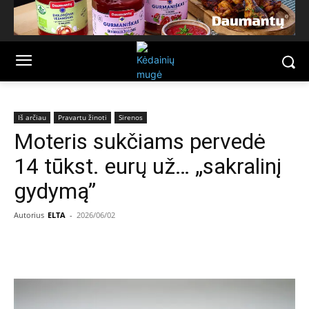
Iš arčiau
Pravartu žinoti
Sirenos
Moteris sukčiams pervedė
14 tūkst. eurų už… „sakralinį
gydymą”
Autorius
ELTA
-
2026/06/02
Facebook
Email