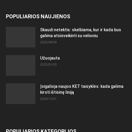
POPULIARIOS NAUJIENOS
Skaudi netektis: skelbiama, kur ir kada bus
galima atsisveikinti su velioniu
2025/08/04
Užuojauta
2025/01/03
Įsigalioja naujos KET taisyklės: kada galima
kirsti ištisinę liniją
2024/12/01
POPULIARIOS KATEGORIJOS