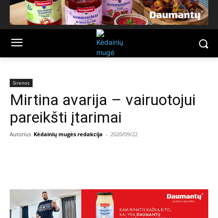
Sirenos
Mirtina avarija – vairuotojui
pareikšti įtarimai
Autorius
Kėdainių mugės redakcija
-
2020/09/22
Facebook
Email