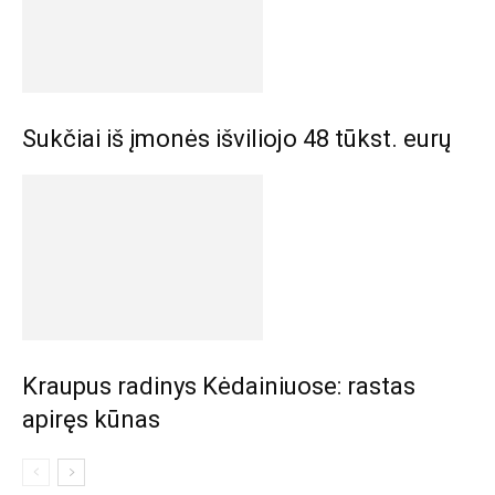
Sukčiai iš įmonės išviliojo 48 tūkst. eurų
Kraupus radinys Kėdainiuose: rastas
apiręs kūnas