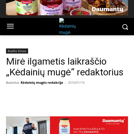
Krašto žinios
Mirė ilgametis laikraščio
„Kėdainių mugė“ redaktorius
Autorius
Kėdainių mugės redakcija
-
2016/01/16
Facebook
Email