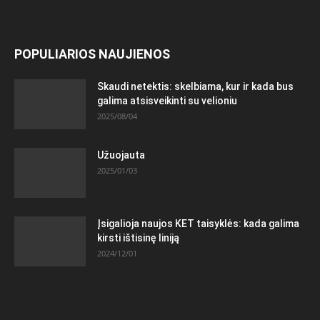
POPULIARIOS NAUJIENOS
Skaudi netektis: skelbiama, kur ir kada bus
galima atsisveikinti su velioniu
2025/08/04
Užuojauta
2025/01/03
Įsigalioja naujos KET taisyklės: kada galima
kirsti ištisinę liniją
2024/12/01