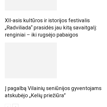
XII-asis kultūros ir istorijos festivalis
„Radviliada“ prasidės jau kitą savaitgalį:
renginiai – iki rugsėjo pabaigos
Į pagalbą Vilainių seniūnijos gyventojams
atskubėjo „Kelių priežiūra”