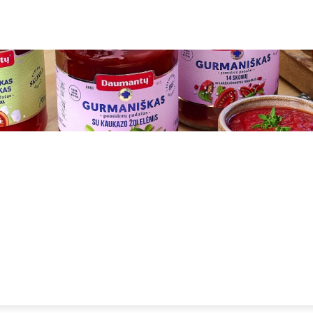
IAMS AKTUALU
VERSLAS PLIUS
GRŪDAS
DIENA X
B
, SENJORE?
PRAVARTU ŽINOTI
SKAITYTOJAI KLAUSIA
P
LAISVALAIKIS
IN MEMORIAM
SAVIVALDA
RINKIMAI