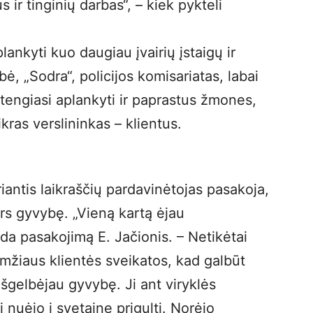
ir tinginių darbas“, – kiek pykteli
lankyti kuo daugiau įvairių įstaigų ir
bė, „Sodra“, policijos komisariatas, labai
stengiasi aplankyti ir paprastus žmones,
ikras verslininkas – klientus.
antis laikraščių pardavinėtojas pasakoja,
ers gyvybę. „Vieną kartą ėjau
a pasakojimą E. Jačionis. – Netikėtai
amžiaus klientės sveikatos, kad galbūt
 išgelbėjau gyvybę. Ji ant viryklės
 nuėjo į svetainę prigulti. Norėjo