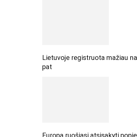
Lietuvoje registruota mažiau na
pat
Europa ruošiasi atsisakyti pop