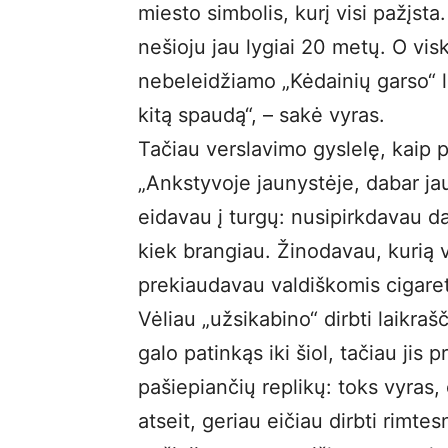
miesto simbolis, kurį visi pažįsta.
nešioju jau lygiai 20 metų. O vis
nebeleidžiamo „Kėdainių garso“ la
kitą spaudą“, – sakė vyras.
Tačiau verslavimo gyslelę, kaip p
„Ankstyvoje jaunystėje, dabar ja
eidavau į turgų: nusipirkdavau da
kiek brangiau. Žinodavau, kurią v
prekiaudavau valdiškomis cigaret
Vėliau „užsikabino“ dirbti laikraš
galo patinkąs iki šiol, tačiau jis p
pašiepiančių replikų: toks vyras,
atseit, geriau eičiau dirbti rimtes