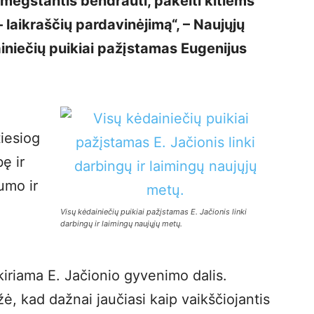
mėgstantis bendrauti, pakelti kitiems
– laikraščių pardavinėjimą“, – Naujųjų
iniečių puikiai pažįstamas Eugenijus
tiesiog
ę ir
umo ir
Visų kėdainiečių puikiai pažįstamas E. Jačionis linki
darbingų ir laimingų naujųjų metų.
kiriama E. Jačionio gyvenimo dalis.
ė, kad dažnai jaučiasi kaip vaikščiojantis