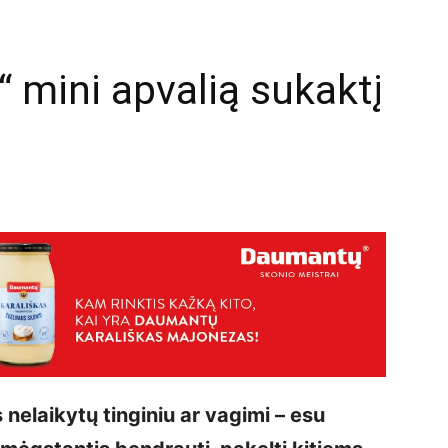
“ mini apvalią sukaktį
mail
nelaikytų tinginiu ar vagimi – esu