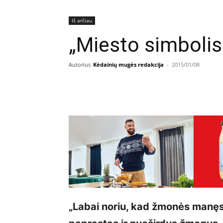
Iš arčiau
„Miesto simbolis
Autorius
Kėdainių mugės redakcija
-
2015/01/08
Facebook
E
Dalintis
„Labai noriu, kad žmonės manęs 