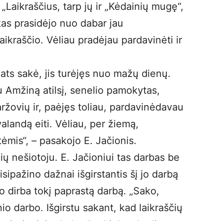
 „Laikraščius, tarp jų ir „Kėdainių mugę“,
kas prasidėjo nuo dabar jau
ikraščio. Vėliau pradėjau pardavinėti ir
ats sakė, jis turėjęs nuo mažų dienų.
u Amžiną atilsį, senelio pamokytas,
ržovių ir, paėjęs toliau, pardavinėdavau
alandą eiti. Vėliau, per žiemą,
ėmis“, – pasakojo E. Jačionis.
čių nešiotoju. E. Jačioniui tas darbas be
risipažino dažnai išgirstantis šį jo darbą
 o dirba tokį paprastą darbą. „Sako,
nio darbo. Išgirstu sakant, kad laikraščių