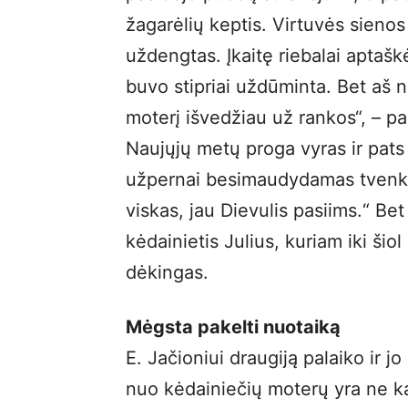
žagarėlių keptis. Virtuvės sieno
uždengtas. Įkaitę riebalai aptaškė
buvo stipriai uždūminta. Bet aš 
moterį išvedžiau už rankos“, – pa
Naujųjų metų proga vyras ir pats
užpernai besimaudydamas tvenkiny
viskas, jau Dievulis pasiims.“ Be
kėdainietis Julius, kuriam iki šiol
dėkingas.
Mėgsta pakelti nuotaiką
E. Jačioniui draugiją palaiko ir j
nuo kėdainiečių moterų yra ne ka