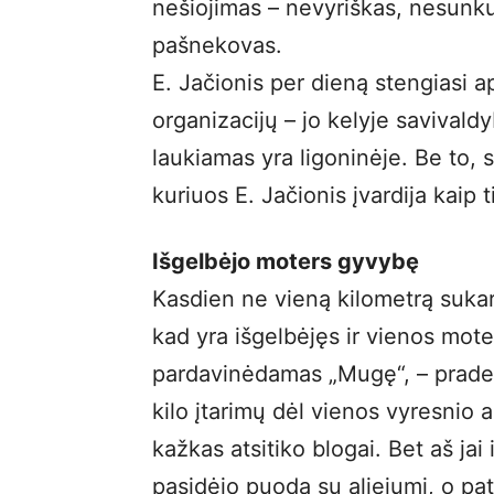
nešiojimas – nevyriškas, nesunkus 
pašnekovas.
E. Jačionis per dieną stengiasi ap
organizacijų – jo kelyje savivaldy
laukiamas yra ligoninėje. Be to, 
kuriuos E. Jačionis įvardija kaip t
Išgelbėjo moters gyvybę
Kasdien ne vieną kilometrą sukari
kad yra išgelbėjęs ir vienos mot
pardavinėdamas „Mugę“, – praded
kilo įtarimų dėl vienos vyresnio 
kažkas atsitiko blogai. Bet aš jai
pasidėjo puodą su aliejumi, o pati