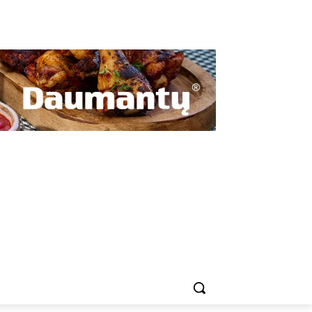
Privatumo politika
Slapukų politika (ES)
ENDRUOMENĖSE
MOKYKLOSE
OŽIŪRIS
PAS KAIMYNUS
PASAULIS MARGAS
KONTAKTAI