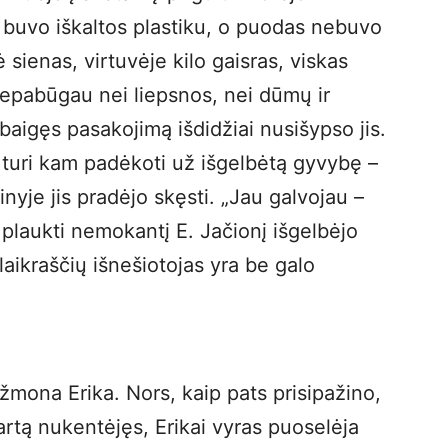
s buvo iškaltos plastiku, o puodas nebuvo
 sienas, virtuvėje kilo gaisras, viskas
nepabūgau nei liepsnos, nei dūmų ir
baigęs pasakojimą išdidžiai nusišypso jis.
 turi kam padėkoti už išgelbėtą gyvybę –
je jis pradėjo skęsti. „Jau galvojau –
t plaukti nemokantį E. Jačionį išgelbėjo
 laikraščių išnešiotojas yra be galo
o žmona Erika. Nors, kaip pats prisipažino,
rtą nukentėjęs, Erikai vyras puoselėja