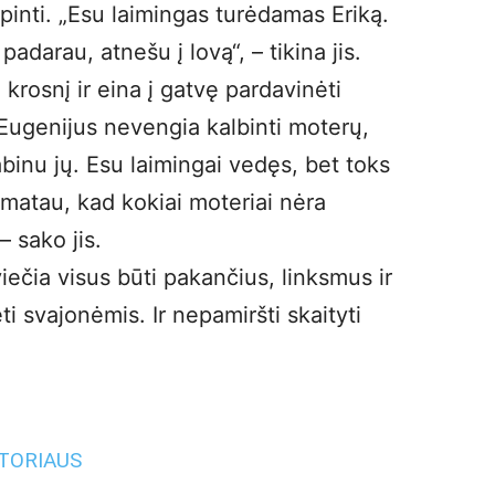
pinti. „Esu laimingas turėdamas Eriką.
adarau, atnešu į lovą“, – tikina jis.
krosnį ir eina į gatvę pardavinėti
 Eugenijus nevengia kalbinti moterų,
abinu jų. Esu laimingai vedęs, bet toks
 matau, kad kokiai moteriai nėra
– sako jis.
ečia visus būti pakančius, linksmus ir
ėti svajonėmis. Ir nepamiršti skaityti
UTORIAUS