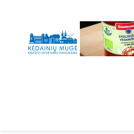
C
Šeštadienis, 8 rugpjūčio, 2026
20
Kėdainiai
PRADŽIA
KRAŠTO ŽINIOS
KRAŠTIEČ
SPORTAS
KRAŠTIEČIAI
KAIP GYVENI
BŪKIME SVEIKI
EISMAS
SIRENOS