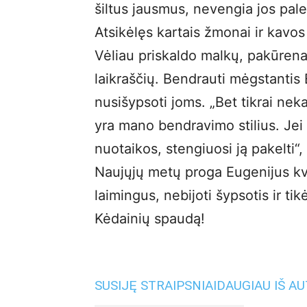
šiltus jausmus, nevengia jos pale
Atsikėlęs kartais žmonai ir kavos p
Vėliau priskaldo malkų, pakūrena 
laikraščių. Bendrauti mėgstantis
nusišypsoti joms. „Bet tikrai nek
yra mano bendravimo stilius. Jei
nuotaikos, stengiuosi ją pakelti“, 
Naujųjų metų proga Eugenijus kvi
laimingus, nebijoti šypsotis ir tik
Kėdainių spaudą!
SUSIJĘ STRAIPSNIAI
DAUGIAU IŠ A