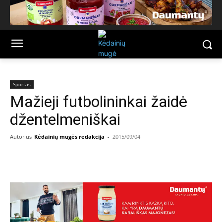
Sportas
Mažieji futbolininkai žaidė
džentelmeniškai
Autorius
Kėdainių mugės redakcija
-
2015/09/04
Facebook
Email