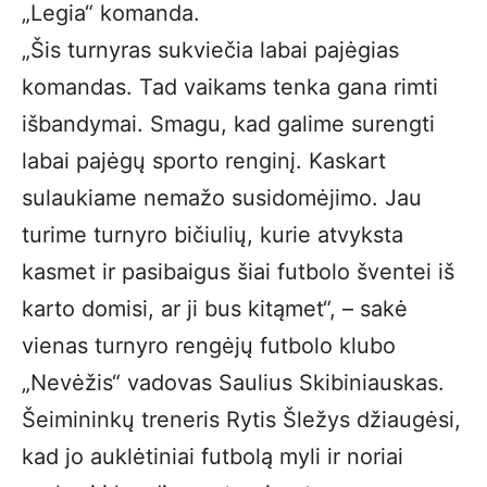
„Legia“ komanda.
„Šis turnyras sukviečia labai pajėgias
komandas. Tad vaikams tenka gana rimti
išbandymai. Smagu, kad galime surengti
labai pajėgų sporto renginį. Kaskart
sulaukiame nemažo susidomėjimo. Jau
turime turnyro bičiulių, kurie atvyksta
kasmet ir pasibaigus šiai futbolo šventei iš
karto domisi, ar ji bus kitąmet“, – sakė
vienas turnyro rengėjų futbolo klubo
„Nevėžis“ vadovas Saulius Skibiniauskas.
Šeimininkų treneris Rytis Šležys džiaugėsi,
kad jo auklėtiniai futbolą myli ir noriai