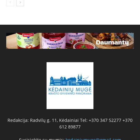
Redakcija: Radvilų g. 11, Kėdainiai Tel: +370 347 52277 +370
612 89877
Susisiekite su mumis:
kedainiumuge@gmail.com