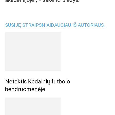
akademijoje“, – sakė R. Šležys.
SUSIJĘ STRAIPSNIAI
DAUGIAU IŠ AUTORIAUS
Netektis Kėdainių futbolo
bendruomenėje