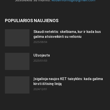
POPULIARIOS NAUJIENOS
Skaudi netektis: skelbiama, kur ir kada bus
galima atsisveikinti su velioniu
2025/08/04
Užuojauta
2025/01/03
Įsigalioja naujos KET taisyklės: kada galima
kirsti ištisinę liniją
2024/12/01