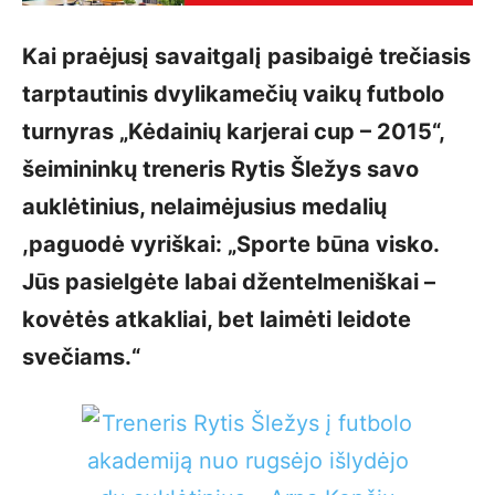
Kai praėjusį savaitgalį pasibaigė trečiasis
tarptautinis dvylikamečių vaikų futbolo
turnyras „Kėdainių karjerai cup – 2015“,
šeimininkų treneris Rytis Šležys savo
auklėtinius, nelaimėjusius medalių
,paguodė vyriškai: „Sporte būna visko.
Jūs pasielgėte labai džentelmeniškai –
kovėtės atkakliai, bet laimėti leidote
svečiams.“