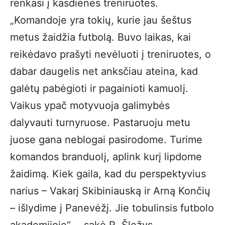
renkasi į kasdienes treniruotes.
„Komandoje yra tokių, kurie jau šeštus
metus žaidžia futbolą. Buvo laikas, kai
reikėdavo prašyti nevėluoti į treniruotes, o
dabar daugelis net anksčiau ateina, kad
galėtų pabėgioti ir pagainioti kamuolį.
Vaikus ypač motyvuoja galimybės
dalyvauti turnyruose. Pastaruoju metu
juose gana neblogai pasirodome. Turime
komandos branduolį, aplink kurį lipdome
žaidimą. Kiek gaila, kad du perspektyvius
narius – Vakarį Skibiniauską ir Arną Končių
– išlydime į Panevėžį. Jie tobulinsis futbolo