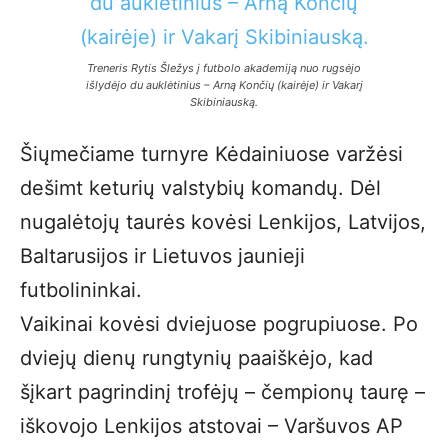
Treneris Rytis Šležys į futbolo akademiją nuo rugsėjo
išlydėjo du auklėtinius – Arną Končių (kairėje) ir Vakarį
Skibiniauską.
Šiųmečiame turnyre Kėdainiuose varžėsi
dešimt keturių valstybių komandų. Dėl
nugalėtojų taurės kovėsi Lenkijos, Latvijos,
Baltarusijos ir Lietuvos jaunieji
futbolininkai.
Vaikinai kovėsi dviejuose pogrupiuose. Po
dviejų dienų rungtynių paaiškėjo, kad
šįkart pagrindinį trofėjų – čempionų taurę –
iškovojo Lenkijos atstovai – Varšuvos AP