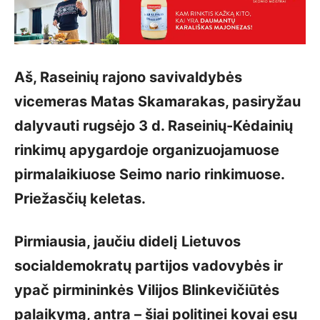
Aš, Raseinių rajono savivaldybės
vicemeras Matas Skamarakas, pasiryžau
dalyvauti rugsėjo 3 d. Raseinių-Kėdainių
rinkimų apygardoje organizuojamuose
pirmalaikiuose Seimo nario rinkimuose.
Priežasčių keletas.
Pirmiausia, jaučiu didelį Lietuvos
socialdemokratų partijos vadovybės ir
ypač pirmininkės Vilijos Blinkevičiūtės
palaikymą, antra – šiai politinei kovai esu