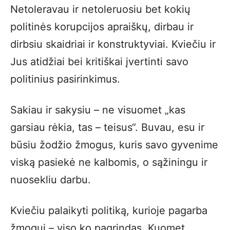
Netoleravau ir netoleruosiu bet kokių
politinės korupcijos apraiškų, dirbau ir
dirbsiu skaidriai ir konstruktyviai. Kviečiu ir
Jus atidžiai bei kritiškai įvertinti savo
politinius pasirinkimus.
Sakiau ir sakysiu – ne visuomet „kas
garsiau rėkia, tas – teisus“. Buvau, esu ir
būsiu žodžio žmogus, kuris savo gyvenime
viską pasiekė ne kalbomis, o sąžiningu ir
nuosekliu darbu.
Kviečiu palaikyti politiką, kurioje pagarba
žmogui – viso ko pagrindas. Kuomet