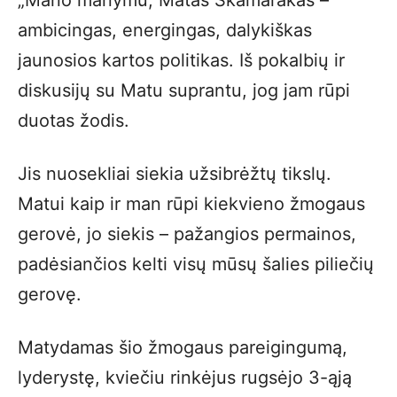
„Mano manymu, Matas Skamarakas –
ambicingas, energingas, dalykiškas
jaunosios kartos politikas. Iš pokalbių ir
diskusijų su Matu suprantu, jog jam rūpi
duotas žodis.
Jis nuosekliai siekia užsibrėžtų tikslų.
Matui kaip ir man rūpi kiekvieno žmogaus
gerovė, jo siekis – pažangios permainos,
padėsiančios kelti visų mūsų šalies piliečių
gerovę.
Matydamas šio žmogaus pareigingumą,
lyderystę, kviečiu rinkėjus rugsėjo 3-ąją