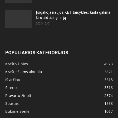
Įsigalioja naujos KET taisyklės: kada galima
kirsti ištisinę liniją
2024/12/01
POPULIARIOS KATEGORIJOS
Krašto žinios
4973
Kraštiečiams aktualu
3821
Iš arčiau
3618
Sirenos
3316
Pravartu žinoti
2574
Sportas
1568
Būkime sveiki
1067