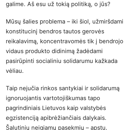
galime. Aš esu už tokią politiką, o jūs?
Mūsų šalies problema – iki šiol, užmiršdami
konstitucinį bendros tautos gerovės
reikalavimą, koncentravomės tik į bendrojo
vidaus produkto didinimą žadėdami
pasirūpinti socialiniu solidarumu kažkada
vėliau.
Taip nejučia rinkos santykiai ir solidarumą
ignoruojantis vartotojiškumas tapo
pagrindiniais Lietuvos kaip valstybės
egzistenciją apibrėžiančiais dalykais.
Šalutinių neigiamų pasekmių – apstu.