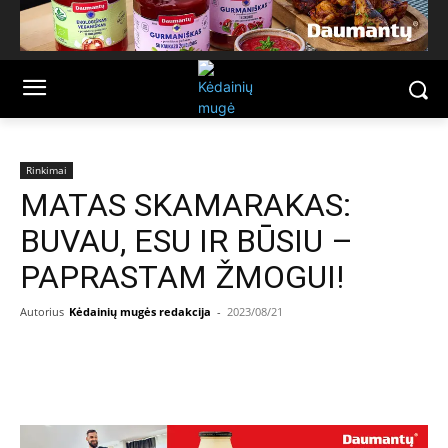
Rinkimai
MATAS SKAMARAKAS:
BUVAU, ESU IR BŪSIU –
PAPRASTAM ŽMOGUI!
Autorius
Kėdainių mugės redakcija
-
2023/08/21
Facebook
Email