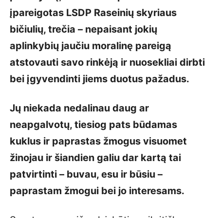
įpareigotas LSDP Raseinių skyriaus
bičiulių, trečia – nepaisant jokių
aplinkybių jaučiu moralinę pareigą
atstovauti savo rinkėją ir nuosekliai dirbti
bei įgyvendinti jiems duotus pažadus.
Jų niekada nedalinau daug ar
neapgalvotų, tiesiog pats būdamas
kuklus ir paprastas žmogus visuomet
žinojau ir šiandien galiu dar kartą tai
patvirtinti – buvau, esu ir būsiu –
paprastam žmogui bei jo interesams.