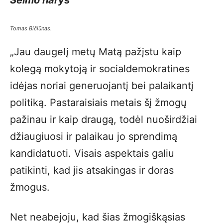
Seimo narys
Tomas Bičiūnas.
„Jau daugelį metų Matą pažįstu kaip
kolegą mokytoją ir socialdemokratines
idėjas noriai generuojantį bei palaikantį
politiką. Pastaraisiais metais šį žmogų
pažinau ir kaip draugą, todėl nuoširdžiai
džiaugiuosi ir palaikau jo sprendimą
kandidatuoti. Visais aspektais galiu
patikinti, kad jis atsakingas ir doras
žmogus.
Net neabejoju, kad šias žmogiškąsias