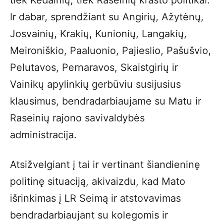
tiek Kėdainių, tiek Raseinių krašto politikai.
Ir dabar, sprendžiant su Angirių, Ažytėnų,
Josvainių, Krakių, Kunionių, Langakių,
Meironiškio, Paaluonio, Pajieslio, Pašušvio,
Pelutavos, Pernaravos, Skaistgirių ir
Vainikų apylinkių gerbūviu susijusius
klausimus, bendradarbiaujame su Matu ir
Raseinių rajono savivaldybės
administracija.
Atsižvelgiant į tai ir vertinant šiandieninę
politinę situaciją, akivaizdu, kad Mato
išrinkimas į LR Seimą ir atstovavimas
bendradarbiaujant su kolegomis ir