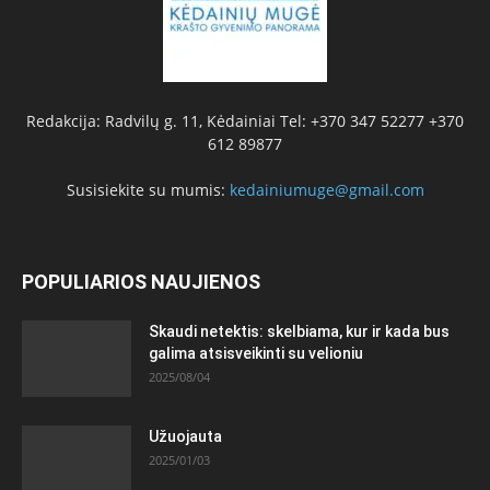
Redakcija: Radvilų g. 11, Kėdainiai Tel: +370 347 52277 +370
612 89877
Susisiekite su mumis:
kedainiumuge@gmail.com
POPULIARIOS NAUJIENOS
Skaudi netektis: skelbiama, kur ir kada bus
galima atsisveikinti su velioniu
2025/08/04
Užuojauta
2025/01/03