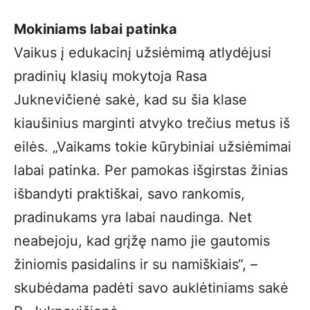
Mokiniams labai patinka
Vaikus į edukacinį užsiėmimą atlydėjusi
pradinių klasių mokytoja Rasa
Juknevičienė sakė, kad su šia klase
kiaušinius marginti atvyko trečius metus iš
eilės. „Vaikams tokie kūrybiniai užsiėmimai
labai patinka. Per pamokas išgirstas žinias
išbandyti praktiškai, savo rankomis,
pradinukams yra labai naudinga. Net
neabejoju, kad grįžę namo jie gautomis
žiniomis pasidalins ir su namiškiais“, –
skubėdama padėti savo auklėtiniams sakė