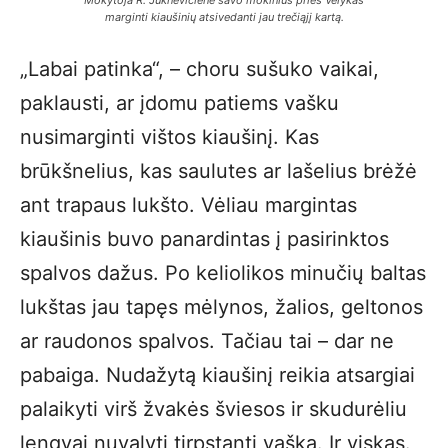
Mokytoja R. Juknevičienė savo mokinius prieš Velykas
marginti kiaušinių atsivedanti jau trečiąjį kartą.
„Labai patinka“, – choru sušuko vaikai,
paklausti, ar įdomu patiems vašku
nusimarginti vištos kiaušinį. Kas
brūkšnelius, kas saulutes ar lašelius brėžė
ant trapaus lukšto. Vėliau margintas
kiaušinis buvo panardintas į pasirinktos
spalvos dažus. Po keliolikos minučių baltas
lukštas jau tapęs mėlynos, žalios, geltonos
ar raudonos spalvos. Tačiau tai – dar ne
pabaiga. Nudažytą kiaušinį reikia atsargiai
palaikyti virš žvakės šviesos ir skudurėliu
lengvai nuvalyti tirpstantį vašką. Ir viskas.