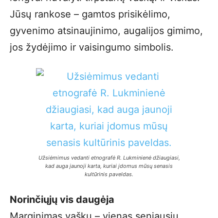
Jūsų rankose – gamtos prisikėlimo,
gyvenimo atsinaujinimo, augalijos gimimo,
jos žydėjimo ir vaisingumo simbolis.
Užsiėmimus vedanti etnografė R. Lukminienė džiaugiasi,
kad auga jaunoji karta, kuriai įdomus mūsų senasis
kultūrinis paveldas.
Norinčiųjų vis daugėja
Marginimas vašku – vienas seniausių