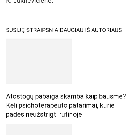
R. Juknevičienė.
SUSIJĘ STRAIPSNIAI
DAUGIAU IŠ AUTORIAUS
Atostogų pabaiga skamba kaip bausmė?
Keli psichoterapeuto patarimai, kurie
padės neužstrigti rutinoje