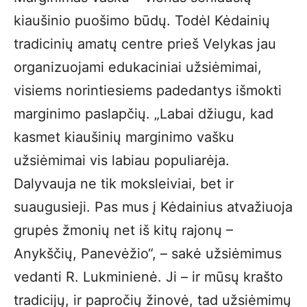
kiaušinio puošimo būdų. Todėl Kėdainių
tradicinių amatų centre prieš Velykas jau
organizuojami edukaciniai užsiėmimai,
visiems norintiesiems padedantys išmokti
marginimo paslapčių. „Labai džiugu, kad
kasmet kiaušinių marginimo vašku
užsiėmimai vis labiau populiarėja.
Dalyvauja ne tik moksleiviai, bet ir
suaugusieji. Pas mus į Kėdainius atvažiuoja
grupės žmonių net iš kitų rajonų –
Anykščių, Panevėžio“, – sakė užsiėmimus
vedanti R. Lukminienė. Ji – ir mūsų krašto
tradicijų, ir papročių žinovė, tad užsiėmimų