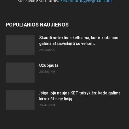
Susisiekite su mumis:
kedainiumuge@gmail.com
POPULIARIOS NAUJIENOS
Skaudi netektis: skelbiama, kur ir kada bus
galima atsisveikinti su velioniu
2025/08/04
Užuojauta
2025/01/03
Įsigalioja naujos KET taisyklės: kada galima
kirsti ištisinę liniją
2024/12/01