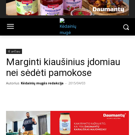
Iš arčiau
Marginti kiaušinius įdomiau
nei sėdėti pamokose
Autorius
Kėdainių mugės redakcija
-
2015/04/03
Facebook
Email