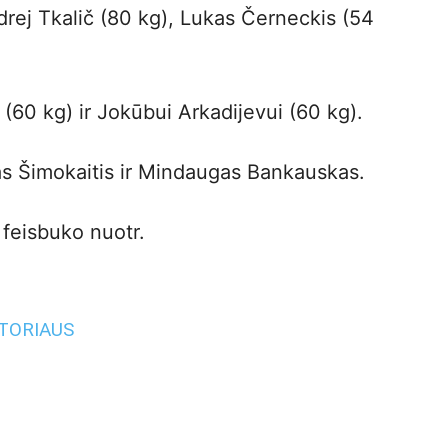
rej Tkalič (80 kg), Lukas Černeckis (54
 (60 kg) ir Jokūbui Arkadijevui (60 kg).
as Šimokaitis ir Mindaugas Bankauskas.
 feisbuko nuotr.
UTORIAUS