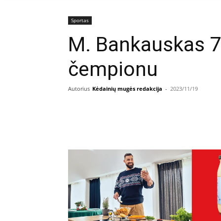
Sportas
M. Bankauskas 7-
čempionu
Autorius
Kėdainių mugės redakcija
-
2023/11/19
Facebook
E
Dalintis