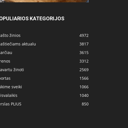
OPULIARIOS KATEGORIJOS
ašto žinios
4972
aštiečiams aktualu
3817
 arčiau
3615
irenos
3312
avartu žinoti
2569
portas
1566
kime sveiki
1066
isvalaikis
1040
rslas PLIUS
850