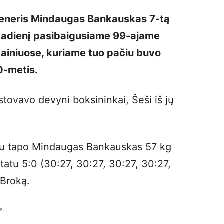
reneris Mindaugas Bankauskas 7-tą
tadienį pasibaigusiame 99-ajame
ainiuose, kuriame tuo pačiu buvo
0-metis.
tovavo devyni boksininkai, Šeši iš jų
onu tapo Mindaugas Bankauskas 57 kg
ultatu 5:0 (30:27, 30:27, 30:27, 30:27,
 Broką.
s.