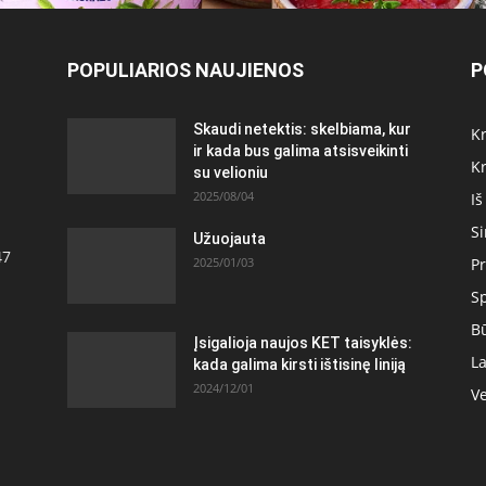
POPULIARIOS NAUJIENOS
P
Skaudi netektis: skelbiama, kur
Kr
ir kada bus galima atsisveikinti
Kr
su velioniu
2025/08/04
Iš
S
Užuojauta
47
2025/01/03
Pr
S
Bū
Įsigalioja naujos KET taisyklės:
La
kada galima kirsti ištisinę liniją
2024/12/01
Ve