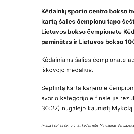
Kėdainių sporto centro bokso t
kartą šalies čempionu tapo šeš
Lietuvos bokso čempionate Kėd
paminėtas ir Lietuvos bokso 10
Kėdainiams šalies čempionate ats
iškovojo medalius.
Septintą kartą karjeroje čempi
svorio kategorijoje finale jis rez
30:27) nugalėjo kaunietį Mykolą
7-iskart šalies čempionas kėdainietis Mindaugas Bankauska