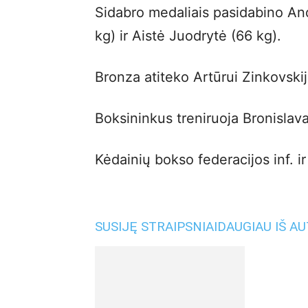
Sidabro medaliais pasidabino And
kg) ir Aistė Juodrytė (66 kg).
Bronza atiteko Artūrui Zinkovskij
Boksininkus treniruoja Bronislav
Kėdainių bokso federacijos inf. ir
SUSIJĘ STRAIPSNIAI
DAUGIAU IŠ A