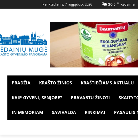
C
Penktadienis, 7 rugpjūčio, 2026
20.5
Kėdainiai
PRADŽIA
KRAŠTO ŽINIOS
KRAŠTIEČIAMS AKTUALU
KAIP GYVENI, SENJORE?
PRAVARTU ŽINOTI
SKAITYT
IN MEMORIAM
SAVIVALDA
RINKIMAI
PASAULIS