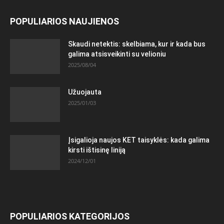
POPULIARIOS NAUJIENOS
Skaudi netektis: skelbiama, kur ir kada bus
galima atsisveikinti su velioniu
2025/08/04
Užuojauta
2025/01/03
Įsigalioja naujos KET taisyklės: kada galima
kirsti ištisinę liniją
2024/12/01
POPULIARIOS KATEGORIJOS