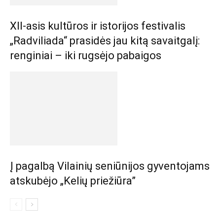
XII-asis kultūros ir istorijos festivalis
„Radviliada“ prasidės jau kitą savaitgalį:
renginiai – iki rugsėjo pabaigos
Į pagalbą Vilainių seniūnijos gyventojams
atskubėjo „Kelių priežiūra”