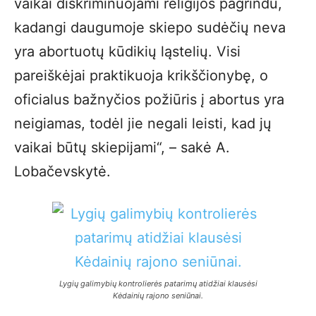
vaikai diskriminuojami religijos pagrindu,
kadangi daugumoje skiepo sudėčių neva
yra abortuotų kūdikių ląstelių. Visi
pareiškėjai praktikuoja krikščionybę, o
oficialus bažnyčios požiūris į abortus yra
neigiamas, todėl jie negali leisti, kad jų
vaikai būtų skiepijami“, – sakė A.
Lobačevskytė.
Lygių galimybių kontrolierės patarimų atidžiai klausėsi
Kėdainių rajono seniūnai.