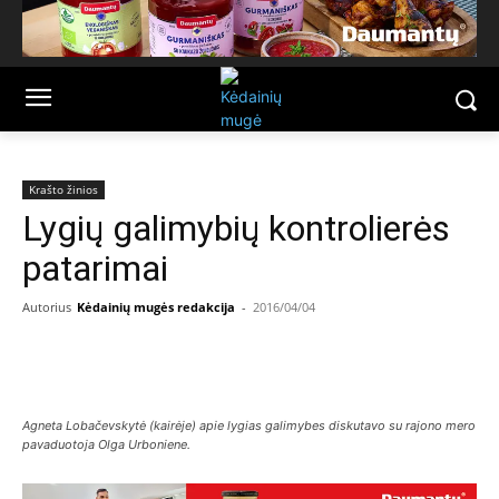
Krašto žinios
Lygių galimybių kontrolierės
patarimai
Autorius
Kėdainių mugės redakcija
-
2016/04/04
Facebook
Email
Agneta Lobačevskytė (kairėje) apie lygias galimybes diskutavo su rajono mero
pavaduotoja Olga Urboniene.