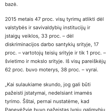
bazė.
2015 metais 47 proc. visų tyrimų atlikti dėl
valstybės ir savivaldybių institucijų ir
įstaigų veiklos, 33 proc. – dėl
diskriminacijos darbo santykių srityje, 17
proc. – vartotojų teisių srityje ir tik 1 proc. –
švietimo ir mokslo srityje. Iš visų pareiškėjų
62 proc. buvo moterys, 38 proc. – vyrai.
„Kai sulaukiame skundo, jog gali būti
pažeisti įstatymai, nedelsiant imamės
tyrimo. Šštai, pernai nustatėme, kad
Panevėžyje buvo pažeistas lygių galimybių