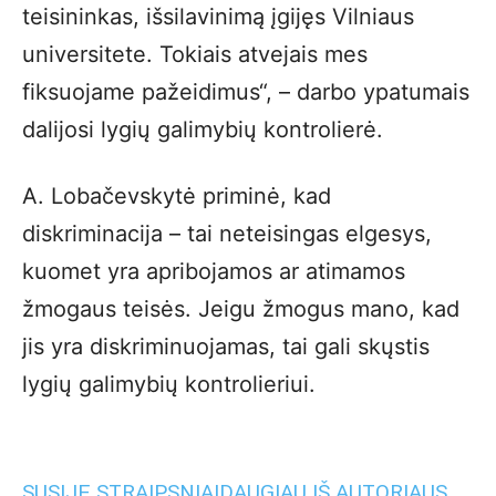
teisininkas, išsilavinimą įgijęs Vilniaus
universitete. Tokiais atvejais mes
fiksuojame pažeidimus“, – darbo ypatumais
dalijosi lygių galimybių kontrolierė.
A. Lobačevskytė priminė, kad
diskriminacija – tai neteisingas elgesys,
kuomet yra apribojamos ar atimamos
žmogaus teisės. Jeigu žmogus mano, kad
jis yra diskriminuojamas, tai gali skųstis
lygių galimybių kontrolieriui.
SUSIJĘ STRAIPSNIAI
DAUGIAU IŠ AUTORIAUS