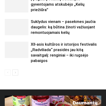
gyventojams atskubėjo „Kelių
priežiūra”
Suklydus vienam – pasekmes jaučia
daugelis: ką būtina žinoti važiuojant
remontuojamais kelių
XII-asis kultūros ir istorijos festivalis
„Radviliada“ prasidės jau kitą
savaitgalį: renginiai – iki rugsėjo
pabaigos