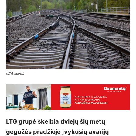
(LTG nuotr.)
LTG grupė skelbia dviejų šių metų
gegužės pradžioje įvykusių avarijų