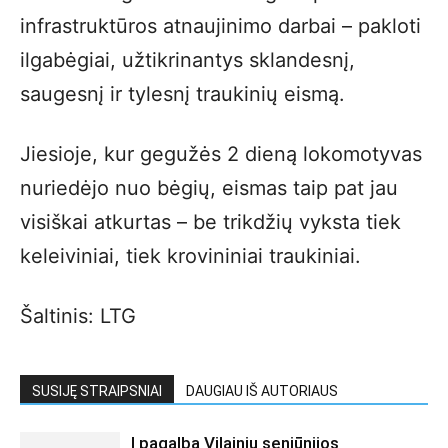
infrastruktūros atnaujinimo darbai – pakloti
ilgabėgiai, užtikrinantys sklandesnį,
saugesnį ir tylesnį traukinių eismą.
Jiesioje, kur gegužės 2 dieną lokomotyvas
nuriedėjo nuo bėgių, eismas taip pat jau
visiškai atkurtas – be trikdžių vyksta tiek
keleiviniai, tiek krovininiai traukiniai.
Šaltinis: LTG
SUSIJĘ STRAIPSNIAI
DAUGIAU IŠ AUTORIAUS
Į pagalbą Vilainių seniūnijos