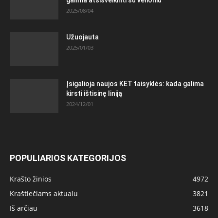
2025/08/04
Užuojauta
2025/01/03
Įsigalioja naujos KET taisyklės: kada galima
kirsti ištisinę liniją
2024/12/01
POPULIARIOS KATEGORIJOS
Krašto žinios
4972
Kraštiečiams aktualu
3821
Iš arčiau
3618