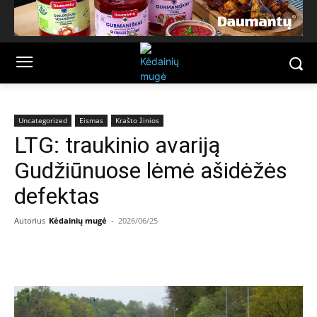
Uncategorized
Eismas
Krašto žinios
LTG: traukinio avariją
Gudžiūnuose lėmė ašidėžės
defektas
Autorius
Kėdainių mugė
-
2026/06/25
Facebook
Email