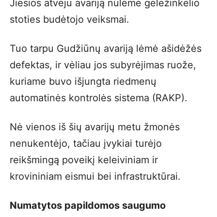
Jiesios atveju avariją nulėmė geležinkelio
stoties budėtojo veiksmai.
Tuo tarpu Gudžiūnų avariją lėmė ašidėžės
defektas, ir vėliau jos subyrėjimas ruože,
kuriame buvo išjungta riedmenų
automatinės kontrolės sistema (RAKP).
Nė vienos iš šių avarijų metu žmonės
nenukentėjo, tačiau įvykiai turėjo
reikšmingą poveikį keleiviniam ir
krovininiam eismui bei infrastruktūrai.
Numatytos papildomos saugumo