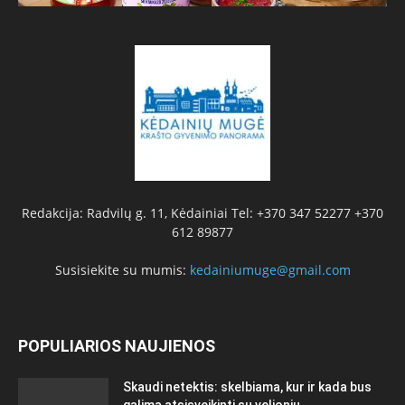
Redakcija: Radvilų g. 11, Kėdainiai Tel: +370 347 52277 +370
612 89877
Susisiekite su mumis:
kedainiumuge@gmail.com
POPULIARIOS NAUJIENOS
Skaudi netektis: skelbiama, kur ir kada bus
galima atsisveikinti su velioniu