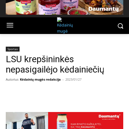
Sportas
LSU krepšininkės
nepasigailėjo kėdainiečių
Autorius
Kėdainių mugės redakcija
-
2023/01/27
Facebook
Email