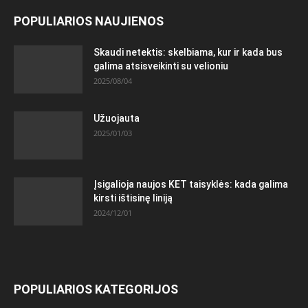
POPULIARIOS NAUJIENOS
Skaudi netektis: skelbiama, kur ir kada bus
galima atsisveikinti su velioniu
2025/08/04
Užuojauta
2025/01/03
Įsigalioja naujos KET taisyklės: kada galima
kirsti ištisinę liniją
2024/12/01
POPULIARIOS KATEGORIJOS