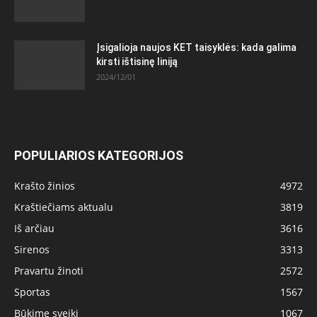
Įsigalioja naujos KET taisyklės: kada galima
kirsti ištisinę liniją
2024/12/01
POPULIARIOS KATEGORIJOS
Krašto žinios
4972
Kraštiečiams aktualu
3819
Iš arčiau
3616
Sirenos
3313
Pravartu žinoti
2572
Sportas
1567
Būkime sveiki
1067