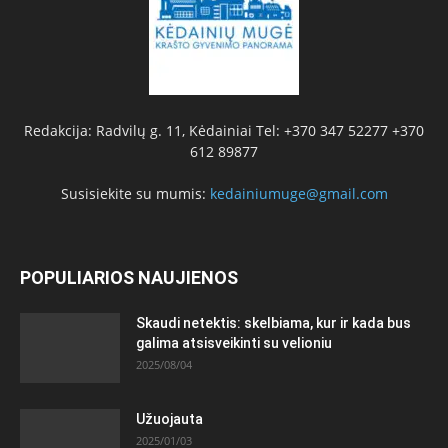
Redakcija: Radvilų g. 11, Kėdainiai Tel: +370 347 52277 +370
612 89877
Susisiekite su mumis:
kedainiumuge@gmail.com
POPULIARIOS NAUJIENOS
Skaudi netektis: skelbiama, kur ir kada bus
galima atsisveikinti su velioniu
2025/08/04
Užuojauta
2025/01/03