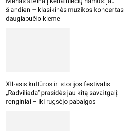
Menas ateina į kėdainiečių namus: jau
šiandien – klasikinės muzikos koncertas
daugiabučio kieme
XII-asis kultūros ir istorijos festivalis
„Radviliada“ prasidės jau kitą savaitgalį:
renginiai – iki rugsėjo pabaigos