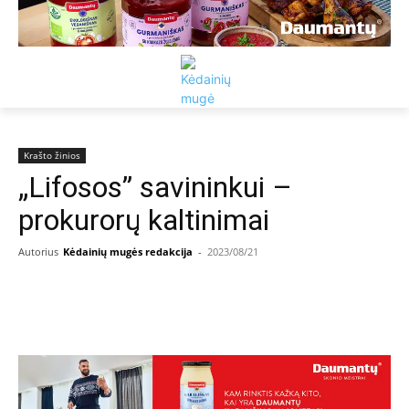
Krašto žinios
„Lifosos” savininkui –
prokurorų kaltinimai
Autorius
Kėdainių mugės redakcija
-
2023/08/21
Facebook
Email