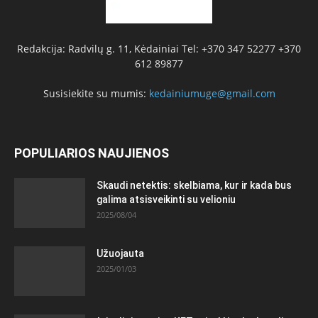
Redakcija: Radvilų g. 11, Kėdainiai Tel: +370 347 52277 +370
612 89877
Susisiekite su mumis:
kedainiumuge@gmail.com
POPULIARIOS NAUJIENOS
Skaudi netektis: skelbiama, kur ir kada bus
galima atsisveikinti su velioniu
2025/08/04
Užuojauta
2025/01/03