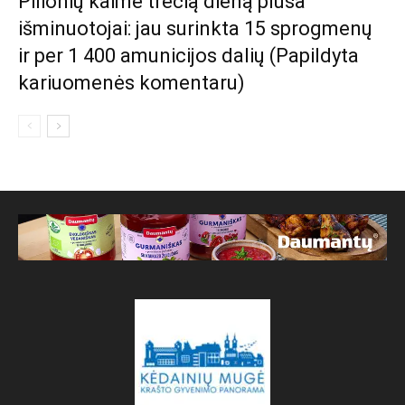
Pilionių kaime trečią dieną pluša
išminuotojai: jau surinkta 15 sprogmenų
ir per 1 400 amunicijos dalių (Papildyta
kariuomenės komentaru)