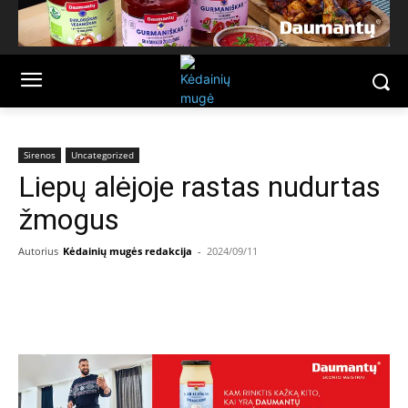
Sirenos
Uncategorized
Liepų alėjoje rastas nudurtas
žmogus
Autorius
Kėdainių mugės redakcija
-
2024/09/11
Facebook
Email