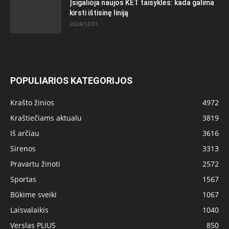
Įsigalioja naujos KET taisyklės: kada galima
kirsti ištisinę liniją
2024/12/01
POPULIARIOS KATEGORIJOS
Krašto žinios
4972
Kraštiečiams aktualu
3819
Iš arčiau
3616
Sirenos
3313
Pravartu žinoti
2572
Sportas
1567
Būkime sveiki
1067
Laisvalaikis
1040
Verslas PLIUS
850