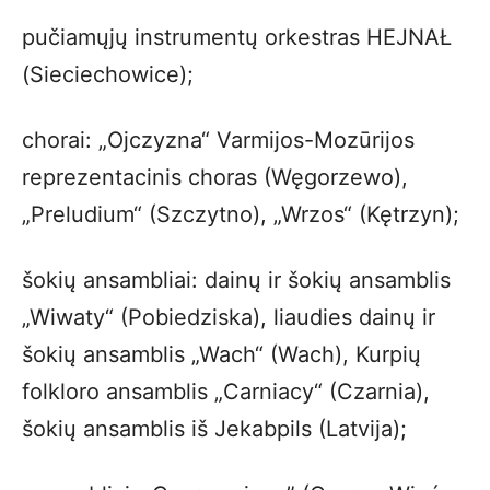
pučiamųjų instrumentų orkestras HEJNAŁ
(Sieciechowice);
chorai: „Ojczyzna“ Varmijos-Mozūrijos
reprezentacinis choras (Węgorzewo),
„Preludium“ (Szczytno), „Wrzos“ (Kętrzyn);
šokių ansambliai: dainų ir šokių ansamblis
„Wiwaty“ (Pobiedziska), liaudies dainų ir
šokių ansamblis „Wach“ (Wach), Kurpių
folkloro ansamblis „Carniacy“ (Czarnia),
šokių ansamblis iš Jekabpils (Latvija);