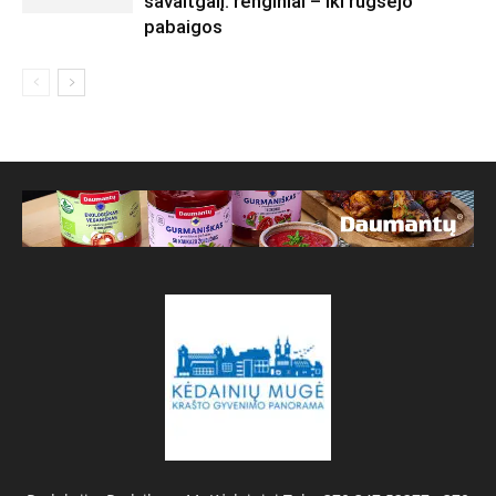
savaitgalį: renginiai – iki rugsėjo
pabaigos