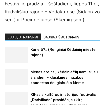
Festivalio pradžia – šeštadienį, liepos 11 d.,
Radviliškio rajone – Vedaktuose (Sidabravo
sen.) ir Pociūnėliuose (Skėmių sen.).
SUSIJĘ STRAIPSNIAI
DAUGIAU IŠ AUTORIAUS
Kur eiti?.. (Renginiai Kėdainių mieste ir
rajone)
Menas ateina į kėdainiečių namus: jau
šiandien – klasikinės muzikos
koncertas daugiabučio kieme
XII-asis kultūros ir istorijos festivalis
„Radviliada“ prasidės jau kitą