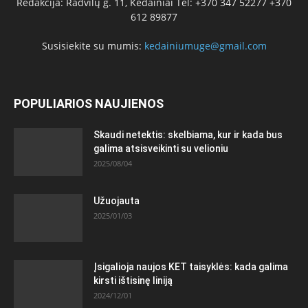
Redakcija: Radvilų g. 11, Kėdainiai Tel: +370 347 52277 +370
612 89877
Susisiekite su mumis:
kedainiumuge@gmail.com
POPULIARIOS NAUJIENOS
Skaudi netektis: skelbiama, kur ir kada bus
galima atsisveikinti su velioniu
2025/08/04
Užuojauta
2025/01/03
Įsigalioja naujos KET taisyklės: kada galima
kirsti ištisinę liniją
2024/12/01