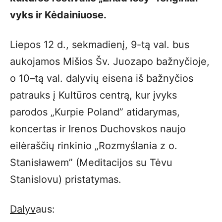
vyks ir Kėdainiuose.
Liepos 12 d., sekmadienį, 9-tą val. bus
aukojamos Mišios Šv. Juozapo bažnyčioje,
o 10–tą val. dalyvių eisena iš bažnyčios
patrauks į Kultūros centrą, kur įvyks
parodos „Kurpie Poland” atidarymas,
koncertas ir Irenos Duchovskos naujo
eilėraščių rinkinio „Rozmyślania z o.
Stanisławem” (Meditacijos su Tėvu
Stanislovu) pristatymas.
Dalyv
aus: