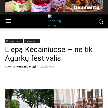
Krašto žinios
Laisvalaikis
Liepą Kėdainiuose – ne tik
Agurkų festivalis
Autorius
Kėdainių mugė
-
2026/07/04
Facebook
Email