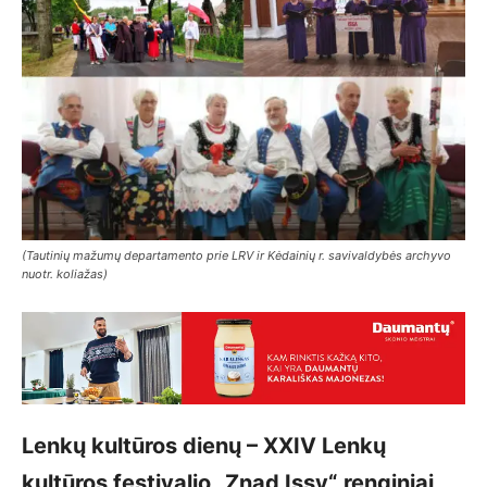
(Tautinių mažumų departamento prie LRV ir Kėdainių r. savivaldybės archyvo
nuotr. koliažas)
Lenkų kultūros dienų – XXIV Lenkų
kultūros festivalio „Znad Issy“
renginiai