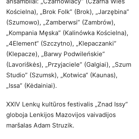
ansambliai: „Czarnowiacy” (Czarna Wieś
Kościelna), „Brok Folk” (Brok), „Jarzębina”
(Szumowo), „Zamberwsi” (Zambrów),
„Kompania Męska” (Kalinówka Kościelna),
„4Element“ (Szczytno), „Klepaczanki“
(Klepacze), „Barwy Podwileńskie“
(Lavoriškės), „Przyjaciele” (Galgiai), „Szum
Studio” (Szumsk), „Kotwica“ (Kaunas),
„Issa” (Kėdainiai).
XXIV Lenkų kultūros festivalis „Znad Issy“
globoja Lenkijos Mazovijos vaivadijos
maršalas Adam Struzik.