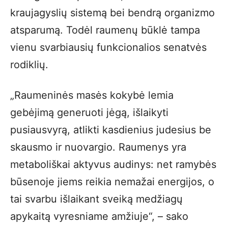
kraujagyslių sistemą bei bendrą organizmo
atsparumą. Todėl raumenų būklė tampa
vienu svarbiausių funkcionalios senatvės
rodiklių.
„Raumeninės masės kokybė lemia
gebėjimą generuoti jėgą, išlaikyti
pusiausvyrą, atlikti kasdienius judesius be
skausmo ir nuovargio. Raumenys yra
metaboliškai aktyvus audinys: net ramybės
būsenoje jiems reikia nemažai energijos, o
tai svarbu išlaikant sveiką medžiagų
apykaitą vyresniame amžiuje“, – sako