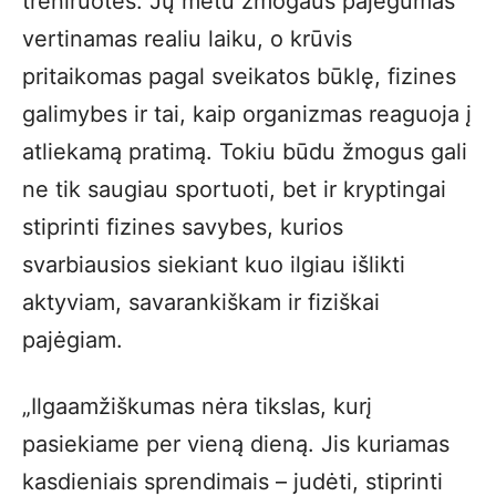
treniruotės. Jų metu žmogaus pajėgumas
vertinamas realiu laiku, o krūvis
pritaikomas pagal sveikatos būklę, fizines
galimybes ir tai, kaip organizmas reaguoja į
atliekamą pratimą. Tokiu būdu žmogus gali
ne tik saugiau sportuoti, bet ir kryptingai
stiprinti fizines savybes, kurios
svarbiausios siekiant kuo ilgiau išlikti
aktyviam, savarankiškam ir fiziškai
pajėgiam.
„Ilgaamžiškumas nėra tikslas, kurį
pasiekiame per vieną dieną. Jis kuriamas
kasdieniais sprendimais – judėti, stiprinti