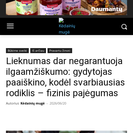
Būkime sveiki
Iš arčiau
Pravartu žinoti
Lieknumas dar negarantuoja
ilgaamžiškumo: gydytojas
paaiškino, kodėl svarbiausias
rodiklis – fizinis pajėgumas
Autorius
Kėdainių mugė
-
2026/06/20
Facebook
Email