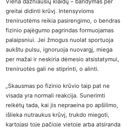
Viena dažniausių klaidų – bandymas per
greitai didinti krūvį. Intensyvioms
treniruotėms reikia pasirengimo, o bendras
fizinio pajėgumo pagrindas formuojamas
palaipsniui. Jei žmogus nuolat sportuoja
aukštu pulsu, ignoruoja nuovargį, miega
per mažai ir neskiria dėmesio atsistatymui,
treniruotės gali ne stiprinti, o alinti.
„Skausmas po fizinio krūvio taip pat ne
visada yra normali reakcija. Sunerimti
reikėtų tada, kai jis nepraeina po apšilimo,
išlieka nutraukus krūvį, trukdo miegoti,
kartojasi toje pačioje vietoje arba atsiranda