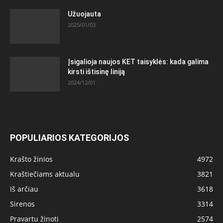
Užuojauta
2025/01/03
Įsigalioja naujos KET taisyklės: kada galima
kirsti ištisinę liniją
2024/12/01
POPULIARIOS KATEGORIJOS
Krašto žinios
4972
Kraštiečiams aktualu
3821
Iš arčiau
3618
Sirenos
3314
Pravartu žinoti
2574