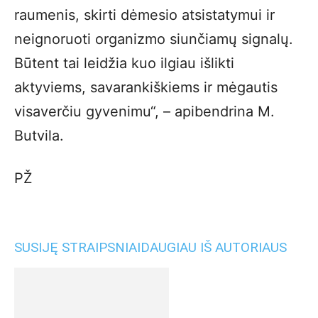
raumenis, skirti dėmesio atsistatymui ir
neignoruoti organizmo siunčiamų signalų.
Būtent tai leidžia kuo ilgiau išlikti
aktyviems, savarankiškiems ir mėgautis
visaverčiu gyvenimu“, – apibendrina M.
Butvila.
PŽ
SUSIJĘ STRAIPSNIAI
DAUGIAU IŠ AUTORIAUS