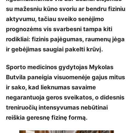
su mažesniu kūno svoriu ar bendru fiziniu
aktyvumu, tačiau sveiko senėjimo
prognozėms vis svarbesni tampa kiti
rodikliai: fizinis pajėgumas, raumenų jėga
ir gebėjimas saugiai pakelti krūvį.
Sporto medicinos gydytojas Mykolas
Butvila paneigia visuomenėje gajus mitus
ir sako, kad lieknumas savaime
negarantuoja geros sveikatos, o didesnis
treniruočių intensyvumas nebūtinai
reiškia geresnę fizinę formą.