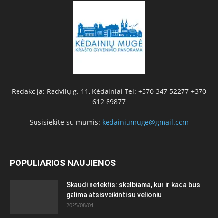
Redakcija: Radvilų g. 11, Kėdainiai Tel: +370 347 52277 +370
612 89877
Susisiekite su mumis:
kedainiumuge@gmail.com
POPULIARIOS NAUJIENOS
Skaudi netektis: skelbiama, kur ir kada bus
galima atsisveikinti su velioniu
2025/08/04