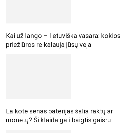
Kai už lango – lietuviška vasara: kokios
priežiūros reikalauja jūsų veja
Laikote senas baterijas šalia raktų ar
monetų? Ši klaida gali baigtis gaisru