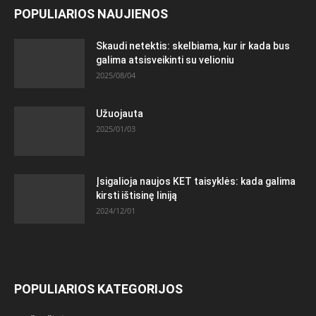
POPULIARIOS NAUJIENOS
Skaudi netektis: skelbiama, kur ir kada bus
galima atsisveikinti su velioniu
2025/08/04
Užuojauta
2025/01/03
Įsigalioja naujos KET taisyklės: kada galima
kirsti ištisinę liniją
2024/12/01
POPULIARIOS KATEGORIJOS