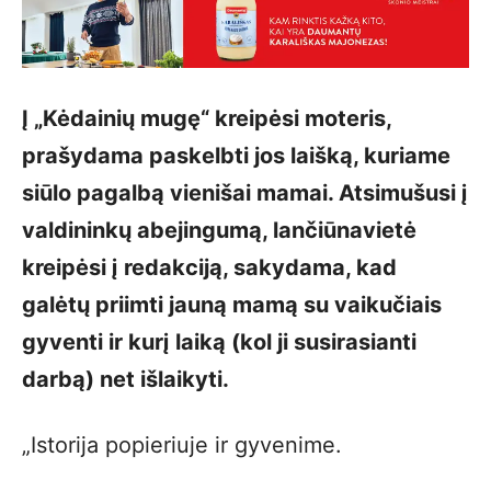
Į „Kėdainių mugę“ kreipėsi moteris,
prašydama paskelbti jos laišką, kuriame
siūlo pagalbą vienišai mamai. Atsimušusi į
valdininkų abejingumą, lančiūnavietė
kreipėsi į redakciją, sakydama, kad
galėtų priimti jauną mamą su vaikučiais
gyventi ir kurį laiką (kol ji susirasianti
darbą) net išlaikyti.
„Istorija popieriuje ir gyvenime.