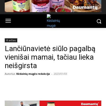
Iš arčiau
Lančiūnavietė siūlo pagalbą
vienišai mamai, tačiau lieka
neišgirsta
Autorius
Kėdainių mugės redakcija
-
2023/01/03
Facebook
Email