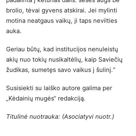
padalinta į keturias dalis: sesės augs be
brolio, tėvai gyvens atskirai. Jei mylinti
motina neatgaus vaikų, ji taps nevilties
auka.
Geriau būtų, kad institucijos nenuleistų
akių nuo tokių nusikaltėlių, kaip Saviečių
žudikas, sumetęs savo vaikus į šulinį.“
Susisiekti su laiško autore galima per
„Kėdainių mugės“ redakciją.
Titulinė nuotrauka: (Asociatyvi nuotr.)