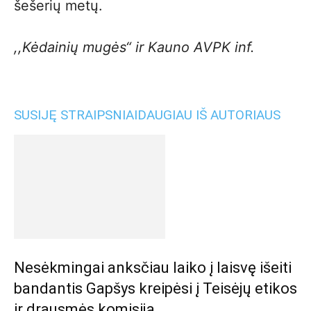
šešerių metų.
,,Kėdainių mugės“ ir Kauno AVPK inf.
SUSIJĘ STRAIPSNIAI
DAUGIAU IŠ AUTORIAUS
Nesėkmingai anksčiau laiko į laisvę išeiti
bandantis Gapšys kreipėsi į Teisėjų etikos
ir drausmės komisiją