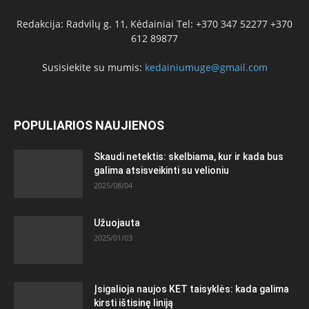
Redakcija: Radvilų g. 11, Kėdainiai Tel: +370 347 52277 +370
612 89877
Susisiekite su mumis:
kedainiumuge@gmail.com
POPULIARIOS NAUJIENOS
Skaudi netektis: skelbiama, kur ir kada bus
galima atsisveikinti su velioniu
2025/08/04
Užuojauta
2025/01/03
Įsigalioja naujos KET taisyklės: kada galima
kirsti ištisinę liniją