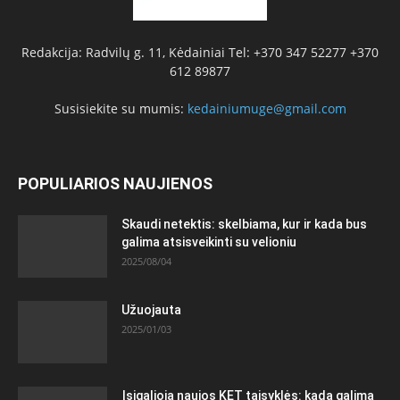
Redakcija: Radvilų g. 11, Kėdainiai Tel: +370 347 52277 +370
612 89877
Susisiekite su mumis:
kedainiumuge@gmail.com
POPULIARIOS NAUJIENOS
Skaudi netektis: skelbiama, kur ir kada bus
galima atsisveikinti su velioniu
2025/08/04
Užuojauta
2025/01/03
Įsigalioja naujos KET taisyklės: kada galima