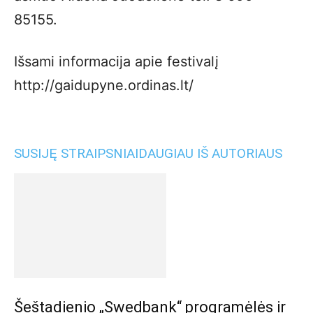
85155.
Išsami informacija apie festivalį
http://gaidupyne.ordinas.lt/
SUSIJĘ STRAIPSNIAI
DAUGIAU IŠ AUTORIAUS
Šeštadienio „Swedbank“ programėlės ir