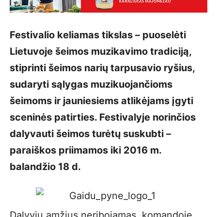
Festivalio keliamas tikslas – puoselėti
Lietuvoje šeimos muzikavimo tradiciją,
stiprinti šeimos narių tarpusavio ryšius,
sudaryti sąlygas muzikuojančioms
šeimoms ir jauniesiems atlikėjams įgyti
sceninės patirties. Festivalyje norinčios
dalyvauti šeimos turėtų suskubti –
paraiškos priimamos iki 2016 m.
balandžio 18 d.
Dalyvių amžius neribojamas, komandoje