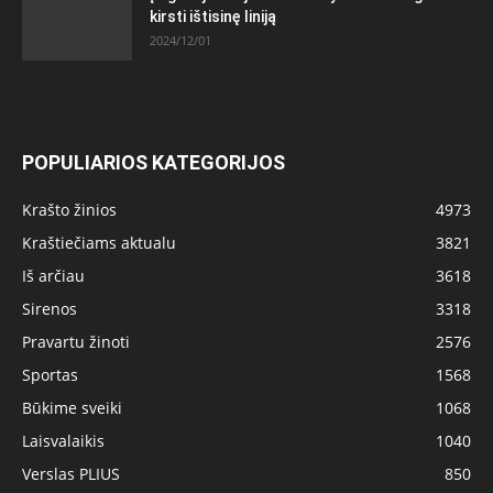
kirsti ištisinę liniją
2024/12/01
POPULIARIOS KATEGORIJOS
Krašto žinios
4973
Kraštiečiams aktualu
3821
Iš arčiau
3618
Sirenos
3318
Pravartu žinoti
2576
Sportas
1568
Būkime sveiki
1068
Laisvalaikis
1040
Verslas PLIUS
850