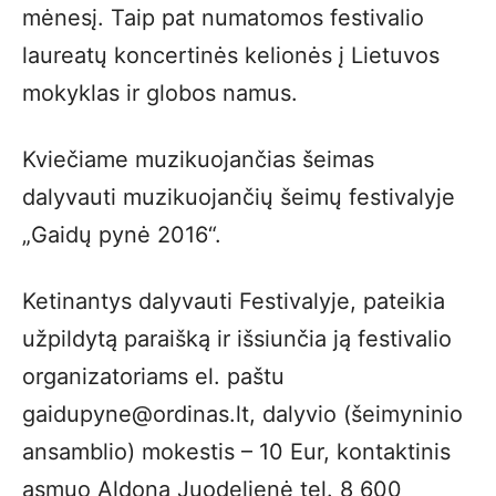
mėnesį. Taip pat numatomos festivalio
laureatų koncertinės kelionės į Lietuvos
mokyklas ir globos namus.
Kviečiame muzikuojančias šeimas
dalyvauti muzikuojančių šeimų festivalyje
„Gaidų pynė 2016“.
Ketinantys dalyvauti Festivalyje, pateikia
užpildytą paraišką ir išsiunčia ją festivalio
organizatoriams el. paštu
gaidupyne@ordinas.lt, dalyvio (šeimyninio
ansamblio) mokestis – 10 Eur, kontaktinis
asmuo Aldona Juodelienė tel. 8 600