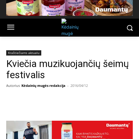
Kraštiečiams aktualu
Kviečia muzikuojančių šeimų
festivalis
Autorius
Kėdainių mugės redakcija
-
2016/04/12
Facebook
Email