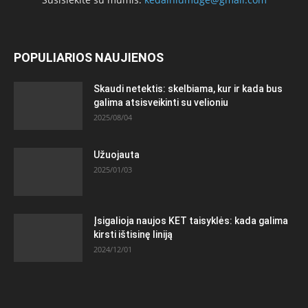
POPULIARIOS NAUJIENOS
Skaudi netektis: skelbiama, kur ir kada bus
galima atsisveikinti su velioniu
2025/08/04
Užuojauta
2025/01/03
Įsigalioja naujos KET taisyklės: kada galima
kirsti ištisinę liniją
2024/12/01