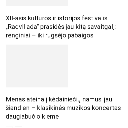
XII-asis kultūros ir istorijos festivalis
„Radviliada“ prasidės jau kitą savaitgalį:
renginiai – iki rugsėjo pabaigos
Menas ateina į kėdainiečių namus: jau
šiandien – klasikinės muzikos koncertas
daugiabučio kieme