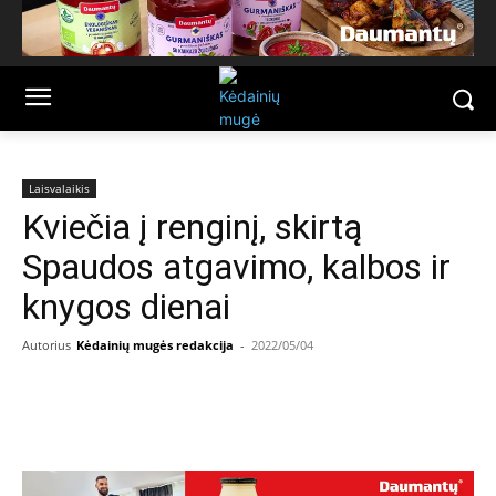
Laisvalaikis
Kviečia į renginį, skirtą
Spaudos atgavimo, kalbos ir
knygos dienai
Autorius
Kėdainių mugės redakcija
-
2022/05/04
Facebook
Email