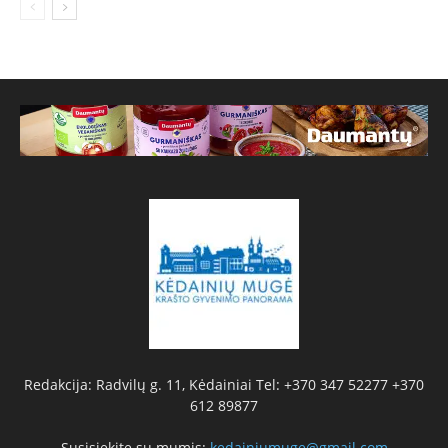
Redakcija: Radvilų g. 11, Kėdainiai Tel: +370 347 52277 +370
612 89877
Susisiekite su mumis:
kedainiumuge@gmail.com