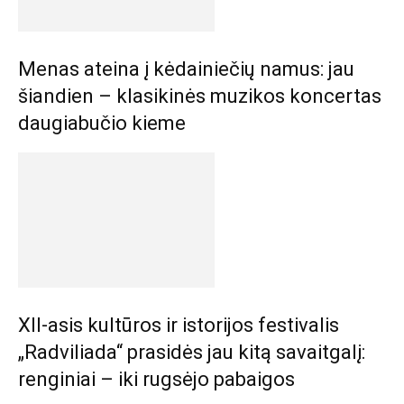
Menas ateina į kėdainiečių namus: jau
šiandien – klasikinės muzikos koncertas
daugiabučio kieme
XII-asis kultūros ir istorijos festivalis
„Radviliada“ prasidės jau kitą savaitgalį:
renginiai – iki rugsėjo pabaigos