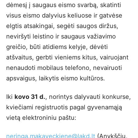
dėmesį į saugaus eismo svarbą, skatinti
visus eismo dalyvius keliuose ir gatvėse
elgtis atsakingai, segėti saugos diržus,
neviršyti leistino ir saugaus važiavimo
greičio, būti atidiems kelyje, dėvėti
atšvaitus, gerbti vieniems kitus, vairuojant
nenaudoti mobilaus telefono, nevairuoti
apsvaigus, laikytis eismo kultūros.
Iki
kovo 31 d.
, norintys dalyvauti konkurse,
kviečiami registruotis pagal gyvenamąją
vietą elektroniniu paštu:
neringa.makaveckiene@lakd.lt
(Anykščių,