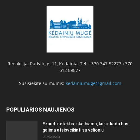
Redakcija: Radvilų g. 11, Kėdainiai Tel: +370 347 52277 +370
612 89877
Susisiekite su mumis:
kedainiumuge@gmail.com
POPULIARIOS NAUJIENOS
Skaudi netektis: skelbiama, kur ir kada bus
galima atsisveikinti su velioniu
2025/08/04