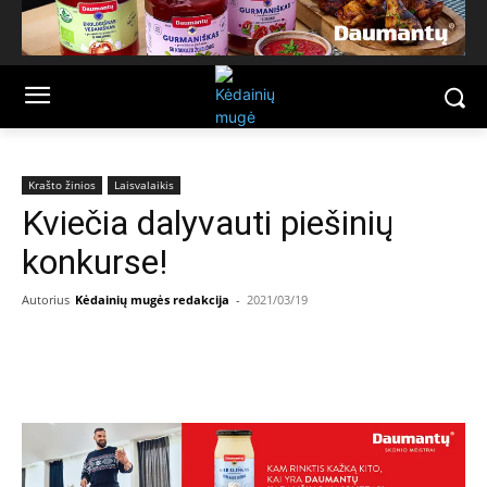
Krašto žinios
Laisvalaikis
Kviečia dalyvauti piešinių
konkurse!
Autorius
Kėdainių mugės redakcija
-
2021/03/19
Facebook
Email