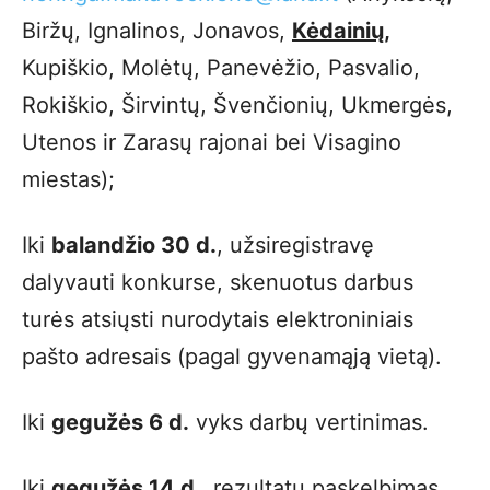
Biržų, Ignalinos, Jonavos,
Kėdainių,
Kupiškio, Molėtų, Panevėžio, Pasvalio,
Rokiškio, Širvintų, Švenčionių, Ukmergės,
Utenos ir Zarasų rajonai bei Visagino
miestas);
Iki
balandžio 30 d.
, užsiregistravę
dalyvauti konkurse, skenuotus darbus
turės atsiųsti nurodytais elektroniniais
pašto adresais (pagal gyvenamąją vietą).
Iki
gegužės 6 d.
vyks darbų vertinimas.
Iki
gegužės 14 d.
rezultatų paskelbimas.