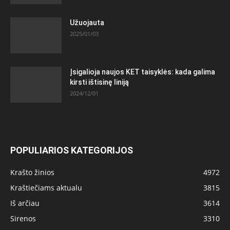
Užuojauta
2025/01/03
Įsigalioja naujos KET taisyklės: kada galima
kirsti ištisinę liniją
2024/12/01
POPULIARIOS KATEGORIJOS
Krašto žinios
4972
Kraštiečiams aktualu
3815
Iš arčiau
3614
Sirenos
3310