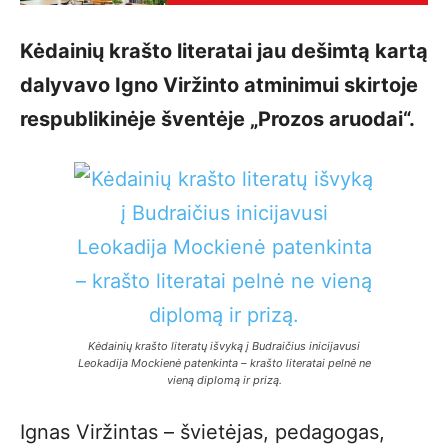
Kėdainių krašto literatai jau dešimtą kartą
dalyvavo Igno Viržinto atminimui skirtoje
respublikinėje šventėje „Prozos aruodai“.
Kėdainių krašto literatų išvyką į Budraičius inicijavusi
Leokadija Mockienė patenkinta – krašto literatai pelnė ne
vieną diplomą ir prizą.
Ignas Viržintas – švie­tėjas, pedagogas,