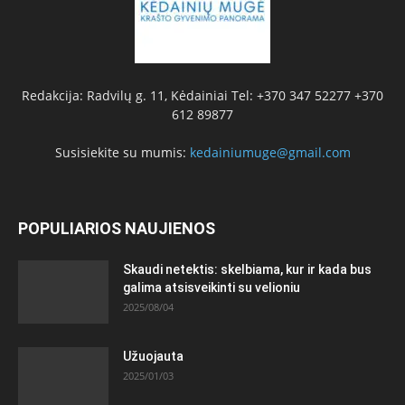
Redakcija: Radvilų g. 11, Kėdainiai Tel: +370 347 52277 +370
612 89877
Susisiekite su mumis:
kedainiumuge@gmail.com
POPULIARIOS NAUJIENOS
Skaudi netektis: skelbiama, kur ir kada bus
galima atsisveikinti su velioniu
2025/08/04
Užuojauta
2025/01/03