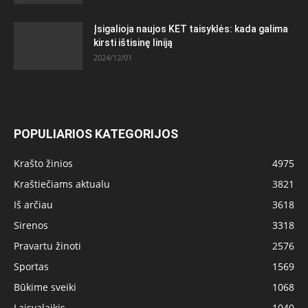
Įsigalioja naujos KET taisyklės: kada galima
kirsti ištisinę liniją
2024/12/01
POPULIARIOS KATEGORIJOS
Krašto žinios
4975
Kraštiečiams aktualu
3821
Iš arčiau
3618
Sirenos
3318
Pravartu žinoti
2576
Sportas
1569
Būkime sveiki
1068
Laisvalaikis
1040