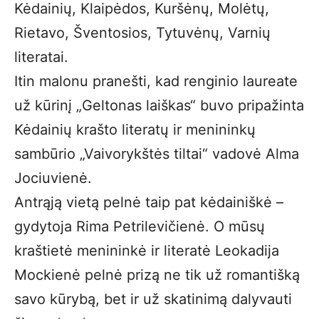
Kėdainių, Klaipėdos, Kuršėnų, Molėtų,
Rietavo, Šventosios, Tytuvėnų, Varnių
literatai.
Itin malonu pranešti, kad renginio laureate
už kūrinį „Geltonas laiškas“ buvo pripažinta
Kėdainių krašto literatų ir menininkų
sambūrio „Vaivorykštės tiltai“ vadovė Alma
Jociuvienė.
Antrąją vietą pelnė taip pat kėdainiškė –
gydytoja Rima Petrilevičienė. O mūsų
kraštietė menininkė ir literatė Leokadija
Mockienė pelnė prizą ne tik už romantišką
savo kūrybą, bet ir už skatinimą dalyvauti