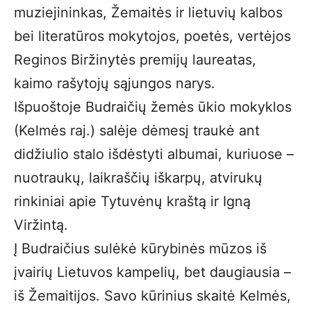
muziejininkas, Žemaitės ir lietuvių kalbos
bei literatūros mokytojos, poetės, vertėjos
Reginos Biržinytės premijų laureatas,
kaimo rašytojų sąjungos narys.
Išpuoštoje Budraičių žemės ūkio mokyklos
(Kelmės raj.) salėje dėmesį traukė ant
didžiulio stalo išdės­tyti albumai, kuriuose –
nuotraukų, laikraš­čių iškarpų, atvirukų
rinkiniai apie Tytuvėnų kraštą ir Igną
Viržintą.
Į Budraičius sulėkė kūrybinės mūzos iš
įvairių Lietuvos kampelių, bet daugiausia –
iš Žemaitijos. Savo kūrinius skaitė Kelmės,