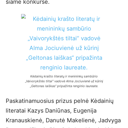
šiame konkurse.
Kėdainių krašto literatų ir menininkų sambūrio
„Vaivorykštės tiltai“ vadovė Alma Jociuvienė už kūrinį
„Geltonas laiškas“ pripažinta renginio laureate.
Paskatinamuosius prizus pelnė Kėdainių
literatai Kazys Daniūnas, Eugenija
Kranauskienė, Danutė Makelienė, Jadvyga