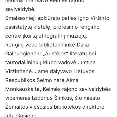
leidimą finansavo Kelmės rajono
savivaldybė.
Smalsesnieji apžiūrėjo paties Igno Viržinto
pasistatytą klėtelę, profesinio rengimo
centre įkurtą etnografinį muziejų.
Renginį vedė bibliotekininkė Dalia
Galbuogienė ir „Austėjos“ literatų bei
tautodailininkų klubo vadovė Justina
Viržintienė. Jame dalyvavo Lietuvos
Respublikos Seimo narė Alma
Monkauskaitė, Kelmės rajono savivaldybės
vicemeras Izidorius Šimkus, šio miesto
Žemaitės viešosios bibliotekos direktorė
Rita Grišienė.