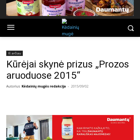
Iš arčiau
Kūrėjai skynė prizus „Prozos
aruoduose 2015“
Autorius
Kėdainių mugės redakcija
-
2015/09/02
Facebook
Email