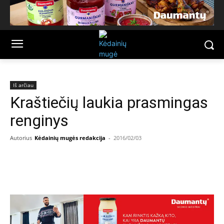
Iš arčiau
Kraštiečių laukia prasmingas
renginys
Autorius
Kėdainių mugės redakcija
-
2016/02/03
Facebook
Email