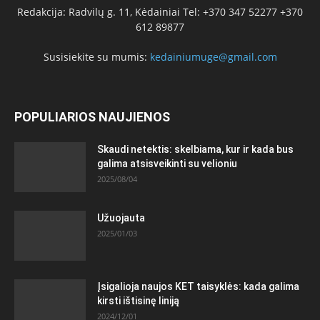
Redakcija: Radvilų g. 11, Kėdainiai Tel: +370 347 52277 +370
612 89877
Susisiekite su mumis:
kedainiumuge@gmail.com
POPULIARIOS NAUJIENOS
Skaudi netektis: skelbiama, kur ir kada bus
galima atsisveikinti su velioniu
2025/08/04
Užuojauta
2025/01/03
Įsigalioja naujos KET taisyklės: kada galima
kirsti ištisinę liniją
2024/12/01