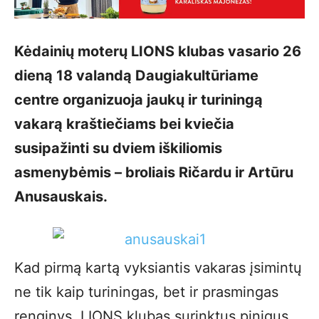
Kėdainių moterų LIONS klubas vasario 26
dieną 18 valandą Daugiakultūriame
centre organizuoja jaukų ir turiningą
vakarą kraštiečiams bei kviečia
susipažinti su dviem iškiliomis
asmenybėmis – broliais Ričardu ir Artūru
Anusauskais.
Kad pirmą kartą vyksiantis vakaras įsimintų
ne tik kaip turiningas, bet ir prasmingas
renginys, LIONS klubas surinktus pinigus