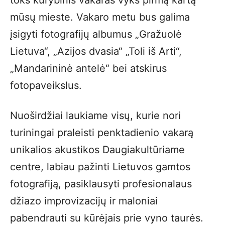
toks kūrybinis vakaras vyks pirmą kartą
mūsų mieste. Vakaro metu bus galima
įsigyti fotografijų albumus „Gražuolė
Lietuva“, „Azijos dvasia“ „Toli iš Arti“,
„Mandarininė antelė“ bei atskirus
fotopaveikslus.
Nuoširdžiai laukiame visų, kurie nori
turiningai praleisti penktadienio vakarą
unikalios akustikos Daugiakultūriame
centre, labiau pažinti Lietuvos gamtos
fotografiją, pasiklausyti profesionalaus
džiazo improvizacijų ir maloniai
pabendrauti su kūrėjais prie vyno taurės.