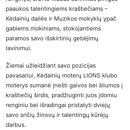
paaukos talentingiems kraštiečiams –
Kėdainių dailės ir Muzikos mokyklų ypač
gabiems mokiniams, stokojantiems
paramos savo išskirtinių gebėjimų
lavinimui.
Žiemai užleidžiant savo pozicijas
pavasariui, Kėdainių moterų LIONS klubo
moterys sumanė įnešti gaivos bei šilumos į
kraštiečių širdis, pradžiuginti juos įdomiu
renginiu bei išradingai pristatyti dviejų
savo sričių žinovų ir talentingų kūrėjų
darbus.