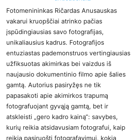
Fotomenininkas Ričardas Anusauskas
vakarui kruopščiai atrinko pačias
įspūdingiausias savo fotografijas,
unikaliausius kadrus. Fotografijos
entuziastas pademonstruos vertingiausias
užfiksuotas akimirkas bei vaizdus iš
naujausio dokumentinio filmo apie šalies
gamtą. Autorius pasiryžęs ne tik
papasakoti apie akimirkos trapumą
fotografuojant gyvąją gamtą, bet ir
atskleisti „gero kadro kainą“: savybes,
kurių reikia atsidavusiam fotografui, kaip
reikia pasiruošti fotografavimui, kokią