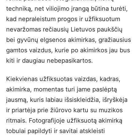
techniką, net viliojimo įrangą būtina turėti,
kad nepraleistum progos ir užfiksuotum
nevaržomas rečiausių Lietuvos paukščių
bei gyvūnų elgsenos akimirkas, gražiausius
gamtos vaizdus, kurie po akimirkos jau bus
kiti ir daugiau nebepasikartos.
Kiekvienas užfiksuotas vaizdas, kadras,
akimirka, momentas turi jame paslėptą
jausmą, kuris labiau išsiskleidžia, išryškėja
ir priartėja prie žiūrovo kartu su muzikos
ritmais. Fotografijoje užfiksuotą akimirką
tobulai papildyti ir savitai atskleisti