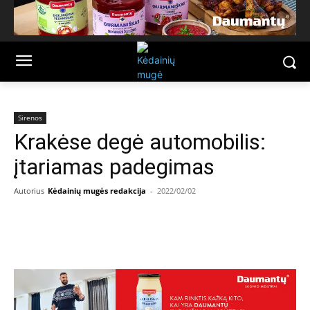
Sirenos
Krakėse degė automobilis:
įtariamas padegimas
Autorius
Kėdainių mugės redakcija
-
2022/02/02
Facebook
Email