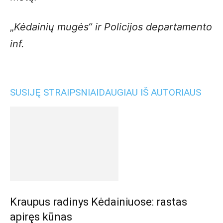
„
Kėdainių mugės“ ir Policijos departamento
inf.
SUSIJĘ STRAIPSNIAI
DAUGIAU IŠ AUTORIAUS
Kraupus radinys Kėdainiuose: rastas
apiręs kūnas