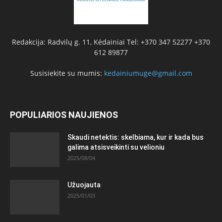
Redakcija: Radvilų g. 11, Kėdainiai Tel: +370 347 52277 +370
612 89877
Susisiekite su mumis:
kedainiumuge@gmail.com
POPULIARIOS NAUJIENOS
Skaudi netektis: skelbiama, kur ir kada bus
galima atsisveikinti su velioniu
2025/08/04
Užuojauta
2025/01/03