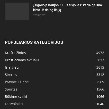
Įsigalioja naujos KET taisyklės: kada galima
kirsti ištisinę liniją
2024/12/01
POPULIARIOS KATEGORIJOS
Krašto žinios
4972
Kraštiečiams aktualu
3817
Iš arčiau
3615
Sirenos
3312
Pravartu žinoti
2569
Sportas
1566
Būkime sveiki
1066
Laisvalaikis
1040