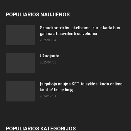
POPULIARIOS NAUJIENOS
Skaudi netektis: skelbiama, kur ir kada bus
galima atsisveikinti su velioniu
2025/08/04
Užuojauta
2025/01/03
Įsigalioja naujos KET taisyklės: kada galima
kirsti ištisinę liniją
2024/12/01
POPULIARIOS KATEGORIJOS