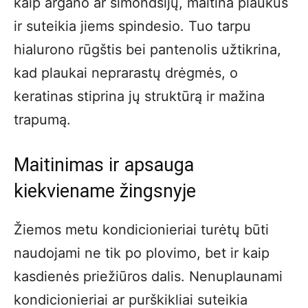
kaip argano ar simondsijų, maitina plaukus
ir suteikia jiems spindesio. Tuo tarpu
hialurono rūgštis bei pantenolis užtikrina,
kad plaukai neprarastų drėgmės, o
keratinas stiprina jų struktūrą ir mažina
trapumą.
Maitinimas ir apsauga
kiekviename žingsnyje
Žiemos metu kondicionieriai turėtų būti
naudojami ne tik po plovimo, bet ir kaip
kasdienės priežiūros dalis. Nenuplaunami
kondicionieriai ar purškikliai suteikia