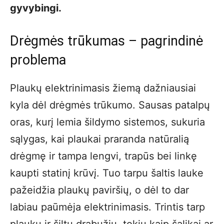
gyvybingi.
Drėgmės trūkumas – pagrindinė
problema
Plaukų elektrinimasis žiemą dažniausiai
kyla dėl drėgmės trūkumo. Sausas patalpų
oras, kurį lemia šildymo sistemos, sukuria
sąlygas, kai plaukai praranda natūralią
drėgmę ir tampa lengvi, trapūs bei linkę
kaupti statinį krūvį. Tuo tarpu šaltis lauke
pažeidžia plaukų paviršių, o dėl to dar
labiau paūmėja elektrinimasis. Trintis tarp
plaukų ir šiltų drabužių, tokių kaip šalikai ar