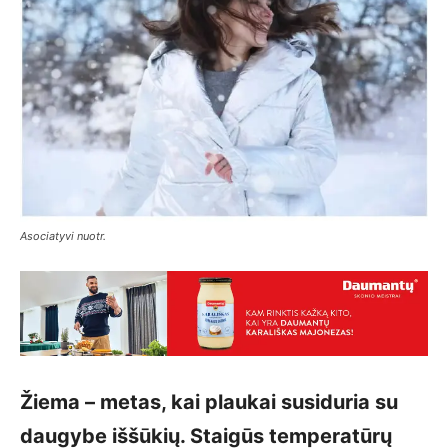
Asociatyvi nuotr.
Žiema – metas, kai plaukai susiduria su
daugybe iššūkių. Staigūs temperatūrų