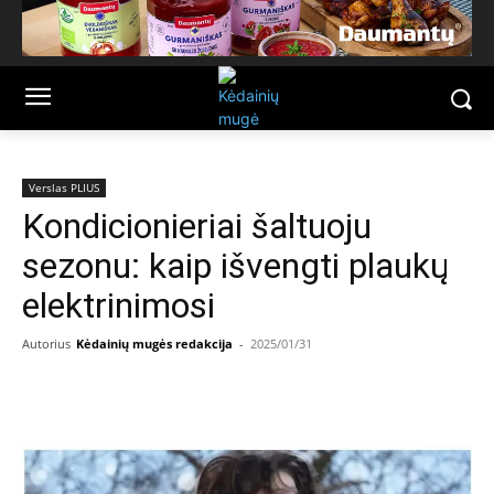
Verslas PLIUS
Kondicionieriai šaltuoju
sezonu: kaip išvengti plaukų
elektrinimosi
Autorius
Kėdainių mugės redakcija
-
2025/01/31
Facebook
Email