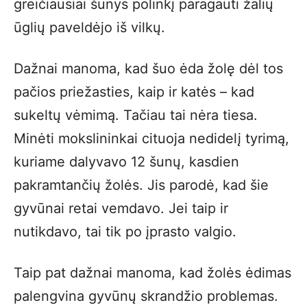
greičiausiai šunys polinkį paragauti žalių
ūglių paveldėjo iš vilkų.
Dažnai manoma, kad šuo ėda žolę dėl tos
pačios priežasties, kaip ir katės – kad
sukeltų vėmimą. Tačiau tai nėra tiesa.
Minėti mokslininkai cituoja nedidelį tyrimą,
kuriame dalyvavo 12 šunų, kasdien
pakramtančių žolės. Jis parodė, kad šie
gyvūnai retai vemdavo. Jei taip ir
nutikdavo, tai tik po įprasto valgio.
Taip pat dažnai manoma, kad žolės ėdimas
palengvina gyvūnų skrandžio problemas.