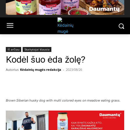
Iš arčiau
Skaitytojai klausia
Kodėl šuo ėda žolę?
Autorius
Kėdainių mugės redakcija
-
2023/08/26
Facebook
Email
Brown Siberian husky dog with multi colored eyes on meadow eating grass.