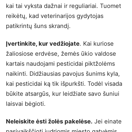
kai tai vyksta dažnai ir reguliariai. Tuomet
reikėtų, kad veterinarijos gydytojas
patikrintų šuns skrandį.
Įvertinkite, kur vedžiojate
. Kai kuriose
žaliosiose erdvėse, žemės ūkio valdose
kartais naudojami pesticidai piktžolėms
naikinti. Didžiausias pavojus šunims kyla,
kai pesticidai ką tik išpurkšti. Todėl visada
būkite atsargūs, kur leidžiate savo šuniui
laisvai bėgioti.
Neleiskite ėsti žolės pakelėse.
Jei einate
pasivaikščioti judriomis miesto gatvėmis,