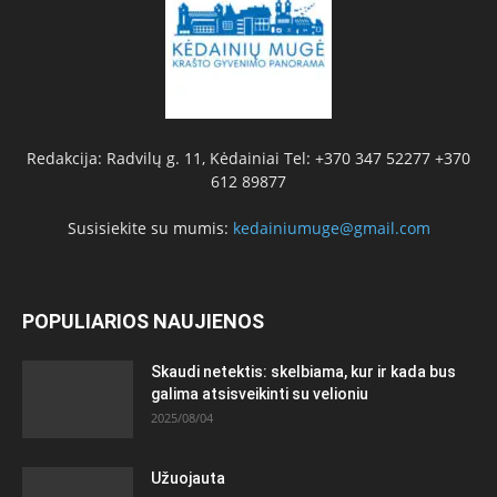
Redakcija: Radvilų g. 11, Kėdainiai Tel: +370 347 52277 +370
612 89877
Susisiekite su mumis:
kedainiumuge@gmail.com
POPULIARIOS NAUJIENOS
Skaudi netektis: skelbiama, kur ir kada bus
galima atsisveikinti su velioniu
2025/08/04
Užuojauta