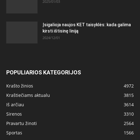
2025/01/03
Įsigalioja naujos KET taisyklės: kada galima
kirsti ištisinę liniją
2024/12/01
POPULIARIOS KATEGORIJOS
Krašto žinios
4972
Kraštiečiams aktualu
3815
Iš arčiau
3614
Sirenos
3310
Pravartu žinoti
2564
Sportas
1566