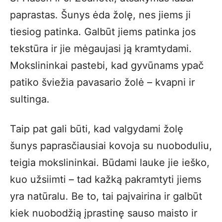
paprastas. Šunys ėda žolę, nes jiems ji
tiesiog patinka. Galbūt jiems patinka jos
tekstūra ir jie mėgaujasi ją kramtydami.
Mokslininkai pastebi, kad gyvūnams ypač
patiko šviežia pavasario žolė – kvapni ir
sultinga.
Taip pat gali būti, kad valgydami žolę
šunys paprasčiausiai kovoja su nuoboduliu,
teigia mokslininkai. Būdami lauke jie ieško,
kuo užsiimti – tad kažką pakramtyti jiems
yra natūralu. Be to, tai paįvairina ir galbūt
kiek nuobodžią įprastinę sauso maisto ir