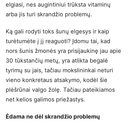
elgiasi, nes augintiniui trūksta vitaminų
arba jis turi skrandžio problemų.
Ką gali rodyti toks šunų elgesys ir kaip
turėtumėte į jį reaguoti? Įdomu tai, kad
nors šunis žmonės yra prisijaukinę jau apie
30 tūkstančių metų, yra atlikta begalė
tyrimų su jais, tačiau mokslininkai neturi
vieno konkretaus atsakymo, kodėl šie
plėšrūnai valgo žolę. Tačiau pateikiamos
net kelios galimos priežastys.
Ėdama ne dėl skrandžio problemų