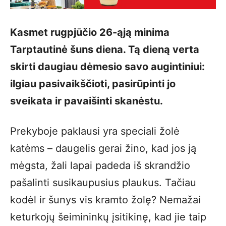
Kasmet rugpjūčio 26-ąją minima
Tarptautinė šuns diena. Tą dieną verta
skirti daugiau dėmesio savo augintiniui:
ilgiau pasivaikščioti, pasirūpinti jo
sveikata ir pavaišinti skanėstu.
Prekyboje paklausi yra speciali žolė
katėms – daugelis gerai žino, kad jos ją
mėgsta, žali lapai padeda iš skrandžio
pašalinti susikaupusius plaukus. Tačiau
kodėl ir šunys vis kramto žolę? Nemažai
keturkojų šeimininkų įsitikinę, kad jie taip