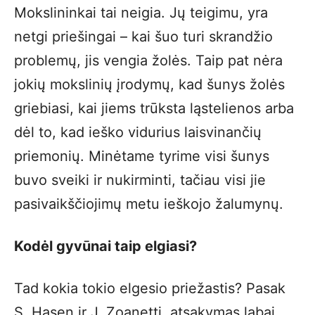
Mokslininkai tai neigia. Jų teigimu, yra
netgi priešingai – kai šuo turi skrandžio
problemų, jis vengia žolės. Taip pat nėra
jokių mokslinių įrodymų, kad šunys žolės
griebiasi, kai jiems trūksta ląstelienos arba
dėl to, kad ieško vidurius laisvinančių
priemonių. Minėtame tyrime visi šunys
buvo sveiki ir nukirminti, tačiau visi jie
pasivaikščiojimų metu ieškojo žalumynų.
Kodėl gyvūnai taip elgiasi?
Tad kokia tokio elgesio priežastis? Pasak
S. Hasen ir J. Zoanetti, atsakymas labai