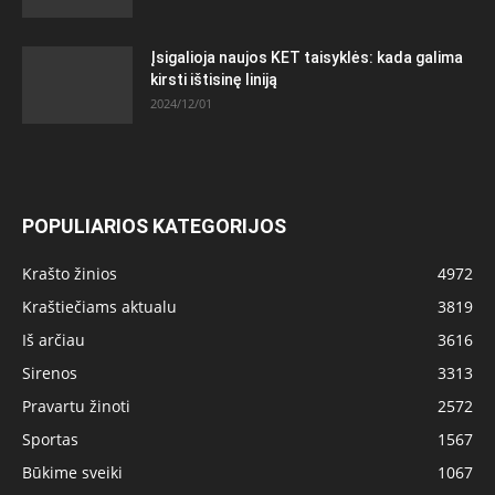
Įsigalioja naujos KET taisyklės: kada galima
kirsti ištisinę liniją
2024/12/01
POPULIARIOS KATEGORIJOS
Krašto žinios
4972
Kraštiečiams aktualu
3819
Iš arčiau
3616
Sirenos
3313
Pravartu žinoti
2572
Sportas
1567
Būkime sveiki
1067