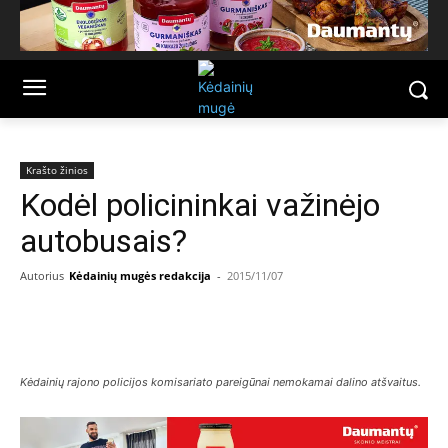
Krašto žinios
Kodėl policininkai važinėjo
autobusais?
Autorius
Kėdainių mugės redakcija
-
2015/11/07
Facebook
Email
Kėdainių rajono policijos komisariato pareigūnai nemokamai dalino atšvaitus.