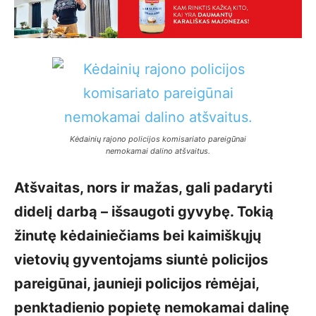
Kėdainių rajono policijos komisariato pareigūnai
nemokamai dalino atšvaitus.
Atšvaitas, nors ir mažas, gali padaryti
didelį darbą – išsaugoti gyvybę. Tokią
žinutę kėdainiečiams bei kaimiškųjų
vietovių gyventojams siuntė policijos
pareigūnai, jaunieji policijos rėmėjai,
penktadienio popietę nemokamai dalinę