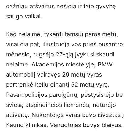
dažniau atšvaitus nešioja ir taip gyvybę
saugo vaikai.
Kad nelaimė, tykanti tamsiu paros metu,
visai čia pat, iliustruoja vos prieš pusantro
mėnesio, rugsėjo 27-ąją įvykusi skaudi
nelaimė. Akademijos miestelyje, BMW
automobilį vairavęs 29 metų vyras
partrenkė keliu einantį 52 metų vyrą.
Pasak policijos pareigūnų, pėstysis ėjo be
šviesą atspindinčios liemenės, neturėjo
atšvaitų. Nukentėjęs vyras buvo išvežtas į
Kauno klinikas. Vairuotojas buvęs blaivus.