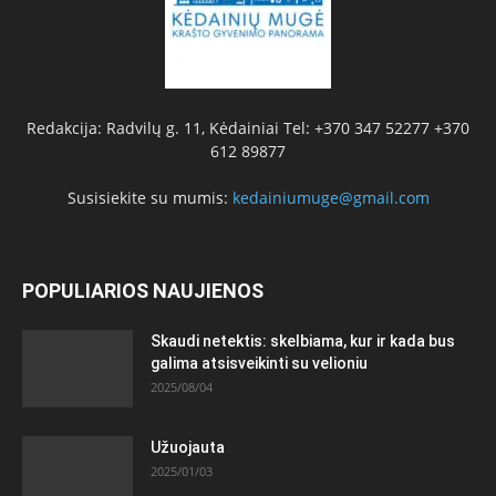
Redakcija: Radvilų g. 11, Kėdainiai Tel: +370 347 52277 +370
612 89877
Susisiekite su mumis:
kedainiumuge@gmail.com
POPULIARIOS NAUJIENOS
Skaudi netektis: skelbiama, kur ir kada bus
galima atsisveikinti su velioniu
2025/08/04
Užuojauta
2025/01/03