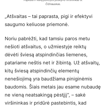
Pupkutė ir Kelių policijos poskyrio viršininkas G.
Čižinauskas.
„Atšvaitas – tai paprasta, pigi ir efektyvi
saugumo keliuose priemonė.
Noriu pabrėžti, kad tamsiu paros metu
nešioti atšvaitus, o užmiestyje reiktų
dėvėti šviesą atspindinčias liemenes,
patariame neštis net ir žibintą. Už atšvaitų,
kitų šviesą atspindinčių elementų
nenešiojimą yra baudžiama piniginėmis
baudomis. Šiais metais jau esame nubaudę
ne vieną neatsakingą pėstįjį“, – sakė
viršininkas ir pridūrė pastebintis, kad