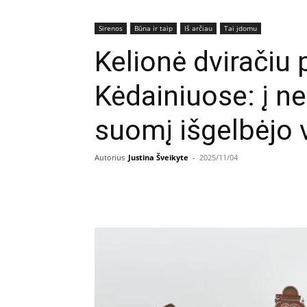
Sirenos
Būna ir taip
Iš arčiau
Tai įdomu
Kelionė dviračiu
Kėdainiuose: į n
suomį išgelbėjo v
Autorius
Justina Šveikyte
-
2025/11/04
Facebook
E
Dalintis