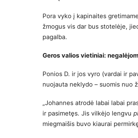
Pora vyko į kapinaites gretimame
žmogus vis dar bus stotelėje, jie
pagalba.
Geros valios vietiniai: negalėjo
Ponios D. ir jos vyro (vardai ir p
nuojauta neklydo – suomis nuo žv
„Johannes atrodė labai labai pras
ir pasimetęs. Jis vilkėjo lengvu
p
miegmaišis buvo kiaurai permirk