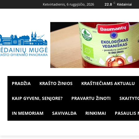
C
Ketvirtadienis, 6 rugpjūčio, 2026
22.8
Kėdainiai
PRADŽIA
KRAŠTO ŽINIOS
KRAŠTIEČIAMS AKTUALU
KAIP GYVENI, SENJORE?
PRAVARTU ŽINOTI
SKAITYT
IN MEMORIAM
SAVIVALDA
RINKIMAI
PASAULIS