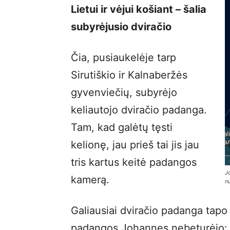
Lietui ir vėjui košiant – šalia
subyrėjusio dviračio
Čia, pusiaukelėje tarp
Sirutiškio ir Kalnaberžės
gyvenviečių, subyrėjo
keliautojo dviračio padanga.
Tam, kad galėtų tęsti
kelionę, jau prieš tai jis jau
tris kartus keitė padangos
J
kamerą.
nu
Galiausiai dviračio padanga tapo
padangos Johannes nebeturėjo: te