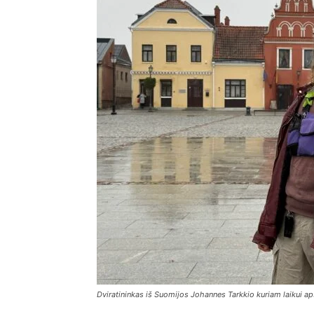
Dviratininkas iš Suomijos Johannes Tarkkio kuriam laikui ap