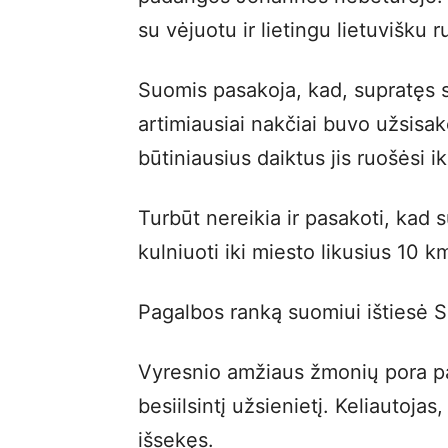
su vėjuotu ir lietingu lietuvišku 
Suomis pasakoja, kad, supratęs s
artimiausiai nakčiai buvo užsisa
būtiniausius daiktus jis ruošėsi 
Turbūt nereikia ir pasakoti, kad 
kulniuoti iki miesto likusius 10
Pagalbos ranką suomiui ištiesė Si
Vyresnio amžiaus žmonių pora pa
besiilsintį užsienietį. Keliautojas,
išsekęs.