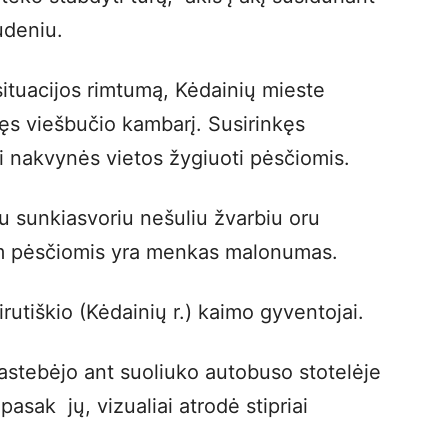
rudeniu.
ituacijos rimtumą, Kėdainių mieste
kęs viešbučio kambarį. Susirinkęs
iki nakvynės vietos žygiuoti pėsčiomis.
su sunkiasvoriu nešuliu žvarbiu oru
 km pėsčiomis yra menkas malonumas.
rutiškio (Kėdainių r.) kaimo gyventojai.
stebėjo ant suoliuko autobuso stotelėje
 pasak jų, vizualiai atrodė stipriai