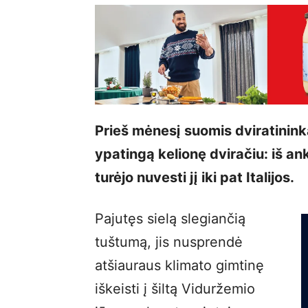
Prieš mėnesį suomis dviratinink
ypatingą kelionę dviračiu: iš a
turėjo nuvesti jį iki pat Italijos.
Pajutęs sielą slegiančią
tuštumą, jis nusprendė
atšiauraus klimato gimtinę
iškeisti į šiltą Viduržemio