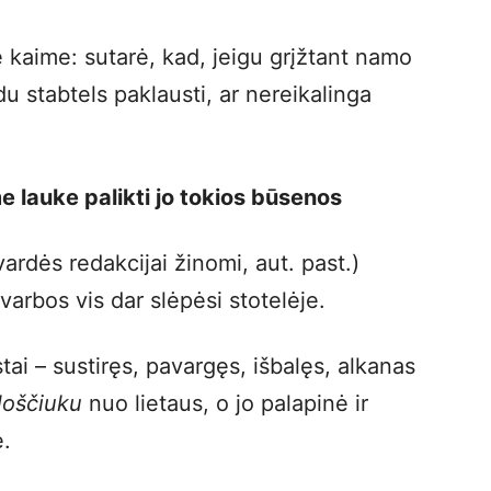
 kaime: sutarė, kad, jeigu grįžtant namo
du stabtels paklausti, ar nereikalinga
me lauke palikti jo tokios būsenos
avardės redakcijai žinomi, aut. past.)
arbos vis dar slėpėsi stotelėje.
tai – sustiręs, pavargęs, išbalęs, alkanas
loščiuku
nuo lietaus, o jo palapinė ir
ę.