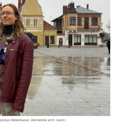
sistojo Kėdainiuose. (Asmeninio arch. nuotr.)