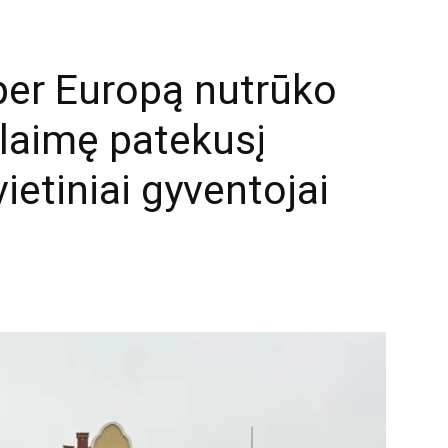
 per Europą nutrūko
elaimę patekusį
ietiniai gyventojai
mail