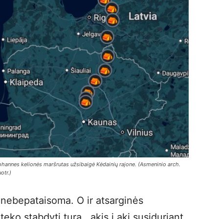
ohannes kelionės maršrutas užsibaigė Kėdainių rajone. (Asmeninio arch.
otr.)
 nebepataisoma. O ir atsarginės
ko stabdyti turą, akis į akį susiduriant