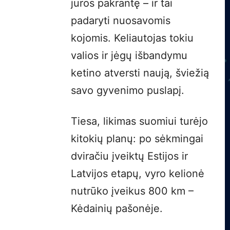
jūros pakrantę – ir tai
padaryti nuosavomis
kojomis. Keliautojas tokiu
valios ir jėgų išbandymu
ketino atversti naują, šviežią
savo gyvenimo puslapį.
Tiesa, likimas suomiui turėjo
kitokių planų: po sėkmingai
dviračiu įveiktų Estijos ir
Latvijos etapų, vyro kelionė
nutrūko įveikus 800 km –
Kėdainių pašonėje.