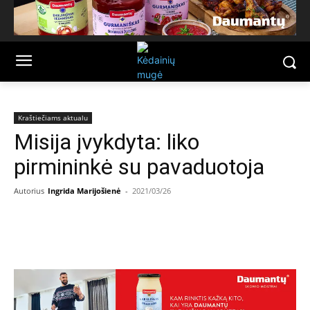
Kraštiečiams aktualu
Misija įvykdyta: liko
pirmininkė su pavaduotoja
Autorius
Ingrida Marijošienė
-
2021/03/26
Facebook
Email