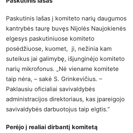
Paskutinis lašas
Paskutinis lašas į komiteto narių daugumos
kantrybės taurę buvęs Nijolės Naujokienės
elgesys paskutiniuose komiteto
posėdžiuose, kuomet, ji, nežinia kam
suteikus jai galimybę, išjunginėjo komiteto
narių mikrofonus. „Nė viename komitete
taip nėra, – sakė S. Grinkevičius. –
Paklausiu oficialiai savivaldybės
administracijos direktoriaus, kas įpareigojo
savivaldybės darbuotojus taip elgtis.”
Perėjo į realiai dirbantį komitetą