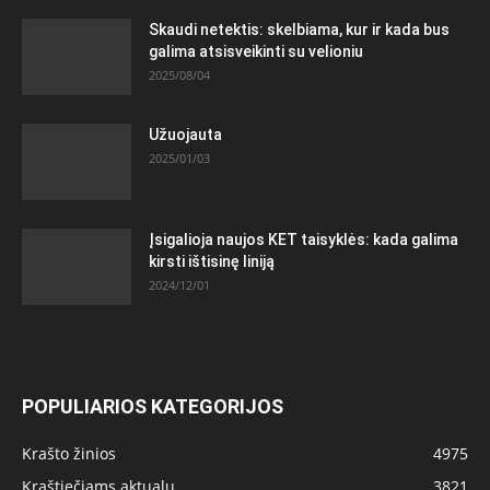
Skaudi netektis: skelbiama, kur ir kada bus
galima atsisveikinti su velioniu
2025/08/04
Užuojauta
2025/01/03
Įsigalioja naujos KET taisyklės: kada galima
kirsti ištisinę liniją
2024/12/01
POPULIARIOS KATEGORIJOS
Krašto žinios
4975
Kraštiečiams aktualu
3821