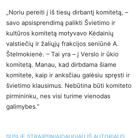
„Noriu pereiti į iš tiesų dirbantį komitetą, –
savo apsisprendimą palikti Švietimo ir
kultūros komitetą motyvavo Kėdainių
valstiečių ir žaliųjų frakcijos seniūnė A.
Štelmokienė. – Tai yra – į Verslo ir ūkio
komitetą. Manau, kad dirbdama šiame
komitete, kaip ir anksčiau galėsiu spręsti ir
švietimo klausimus. Nebūtina būti komiteto
pirmininku, nes visi turime vienodas
galimybes.”
SUSIJĘ STRAIPSNIAI
DAUGIAU IŠ AUTORIAUS