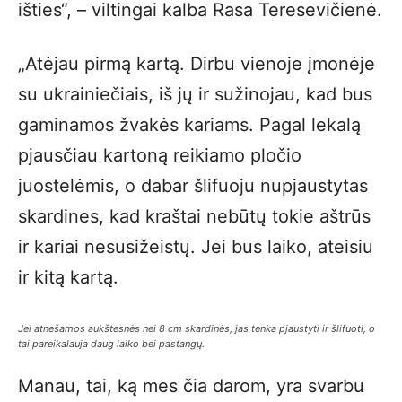
išties“, – viltingai kalba Rasa Teresevičienė.
„Atėjau pirmą kartą. Dirbu vienoje įmonėje
su ukrainiečiais, iš jų ir sužinojau, kad bus
gaminamos žvakės kariams. Pagal lekalą
pjausčiau kartoną reikiamo pločio
juostelėmis, o dabar šlifuoju nupjaustytas
skardines, kad kraštai nebūtų tokie aštrūs
ir kariai nesusižeistų. Jei bus laiko, ateisiu
ir kitą kartą.
Jei atnešamos aukštesnės nei 8 cm skardinės, jas tenka pjaustyti ir šlifuoti, o
tai pareikalauja daug laiko bei pastangų.
Manau, tai, ką mes čia darom, yra svarbu