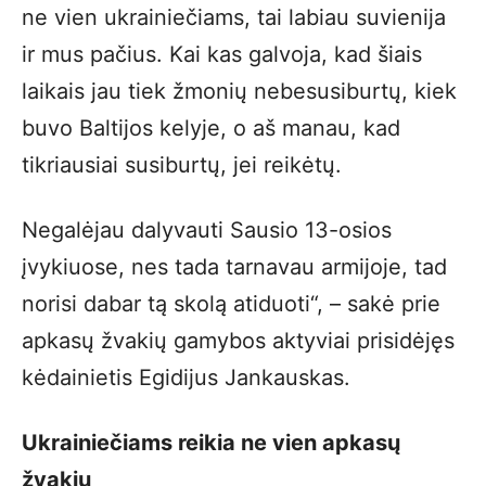
ne vien ukrainiečiams, tai labiau suvienija
ir mus pačius. Kai kas galvoja, kad šiais
laikais jau tiek žmonių nebesusiburtų, kiek
buvo Baltijos kelyje, o aš manau, kad
tikriausiai susiburtų, jei reikėtų.
Negalėjau dalyvauti Sausio 13-osios
įvykiuose, nes tada tarnavau armijoje, tad
norisi dabar tą skolą atiduoti“, – sakė prie
apkasų žvakių gamybos aktyviai prisidėjęs
kėdainietis Egidijus Jankauskas.
Ukrainiečiams reikia ne vien apkasų
žvakių