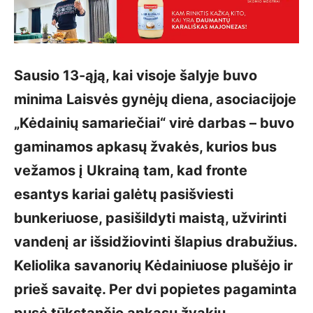
Sausio 13-ąją, kai visoje šalyje buvo
minima Laisvės gynėjų diena, asociacijoje
„Kėdainių samariečiai“ virė darbas – buvo
gaminamos apkasų žvakės, kurios bus
vežamos į Ukrainą tam, kad fronte
esantys kariai galėtų pasi­šviesti
bunkeriuose, pasišildyti maistą, užvirinti
vandenį ar išsidžiovinti šlapius drabužius.
Keliolika savanorių Kėdai­niuose plušėjo ir
prieš savaitę. Per dvi popietes pagaminta