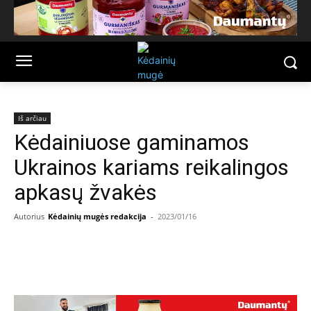
Iš arčiau
Kėdainiuose gaminamos
Ukrainos kariams reikalingos
apkasų žvakės
Autorius
Kėdainių mugės redakcija
-
2023/01/16
Facebook
Email