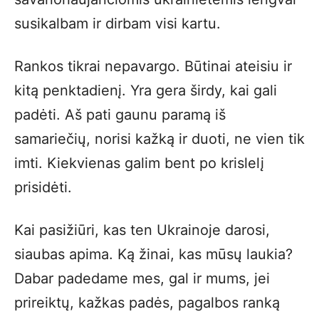
susikalbam ir dirbam visi kartu.
Rankos tikrai nepavargo. Būtinai ateisiu ir
kitą penktadienį. Yra gera širdy, kai gali
padėti. Aš pati gaunu paramą iš
samariečių, norisi kažką ir duoti, ne vien tik
imti. Kiekvienas galim bent po krislelį
prisidėti.
Kai pasižiūri, kas ten Ukrainoje darosi,
siaubas apima. Ką žinai, kas mūsų laukia?
Dabar padedame mes, gal ir mums, jei
prireiktų, kažkas padės, pagalbos ranką