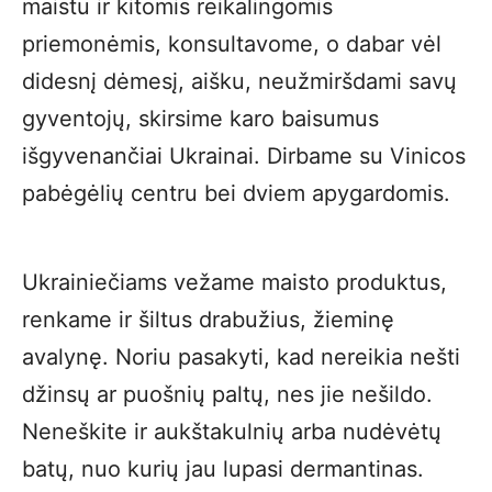
maistu ir kitomis reikalingomis
priemonėmis, konsultavome, o dabar vėl
didesnį dėmesį, aišku, neužmiršdami savų
gyventojų, skirsime karo baisumus
išgyvenančiai Ukrainai. Dirbame su Vinicos
pabėgėlių centru bei dviem apygardomis.
Ukrainiečiams vežame maisto produktus,
renkame ir šiltus drabužius, žieminę
avalynę. Noriu pasakyti, kad nereikia nešti
džinsų ar puošnių paltų, nes jie nešildo.
Neneškite ir aukštakulnių arba nudėvėtų
batų, nuo kurių jau lupasi dermantinas.