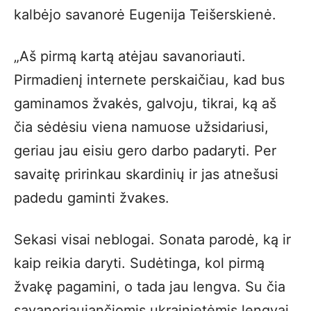
kalbėjo savanorė Eugenija Teišerskienė.
„Aš pirmą kartą atėjau savanoriauti.
Pirmadienį internete perskaičiau, kad bus
gaminamos žvakės, galvoju, tikrai, ką aš
čia sėdėsiu viena namuose užsidariusi,
geriau jau eisiu gero darbo padaryti. Per
savaitę pririnkau skardinių ir jas atnešusi
padedu gaminti žvakes.
Sekasi visai neblogai. Sonata parodė, ką ir
kaip reikia daryti. Sudėtinga, kol pirmą
žvakę pagamini, o tada jau lengva. Su čia
savanoriaujančiomis ukrainietėmis lengvai