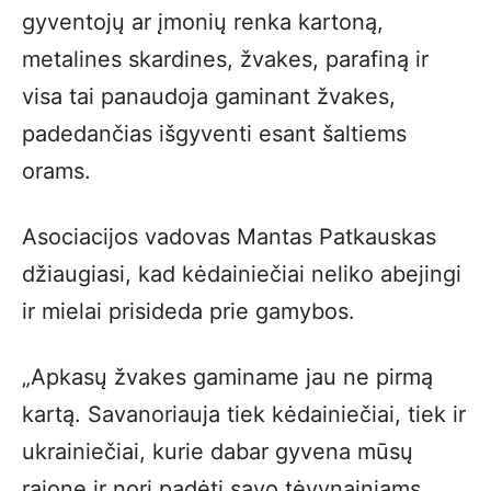
gyventojų ar įmonių renka kartoną,
metalines skardines, žvakes, parafiną ir
visa tai panaudoja gaminant žvakes,
padedančias išgyventi esant šaltiems
orams.
Asociacijos vadovas Mantas Patkauskas
džiaugiasi, kad kėdainiečiai neliko abejingi
ir mielai prisideda prie gamybos.
„Apkasų žvakes gaminame jau ne pirmą
kartą. Savanoriauja tiek kėdainiečiai, tiek ir
ukrainiečiai, kurie dabar gyvena mūsų
rajone ir nori padėti savo tėvynainiams.