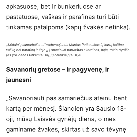
apkasuose, bet ir bunkeriuose ar
pastatuose, vaškas ir parafinas turi būti
tinkamas patalpoms (kapų žvakės netinka).
,,Kėdainių samariečiams“ vadovaujantis Mantas Patkauskas šį kartą kaitino
vašką bei parafiną ir liejo jį į specialiai paruoštas skardines, beje, tokio dydžio
jos yra vienos tinkamiausių, jų nereikia pjaustyti.
Savanorių gretose – ir pagyvenę, ir
jaunesni
„Savanoriauti pas samariečius ateinu bent
kartą per mėnesį. Šiandien yra Sausio 13-
oji, mūsų Laisvės gynėjų diena, o mes
gaminame žvakes, skirtas už savo tėvynę