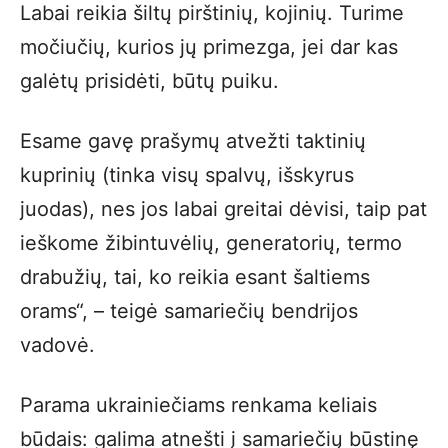
Labai reikia šiltų pirštinių, kojinių. Turime
močiučių, kurios jų primezga, jei dar kas
galėtų prisidėti, būtų puiku.
Esame gavę prašymų atvežti taktinių
kuprinių (tinka visų spalvų, išskyrus
juodas), nes jos labai greitai dėvisi, taip pat
ieškome žibintuvėlių, generatorių, termo
drabužių, tai, ko reikia esant šaltiems
orams“, – teigė samariečių bendrijos
vadovė.
Parama ukrainiečiams renkama keliais
būdais: galima atnešti į samariečių būstinę