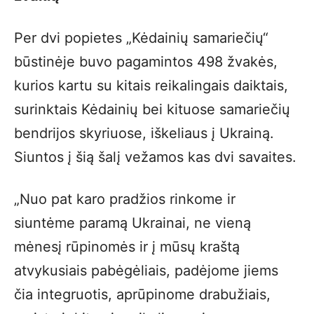
Per dvi popietes „Kėdainių samariečių“
būstinėje buvo pagamintos 498 žvakės,
kurios kartu su kitais reikalingais daiktais,
surinktais Kėdainių bei kituose samariečių
bendrijos skyriuose, iškeliaus į Ukrainą.
Siuntos į šią šalį vežamos kas dvi savaites.
„Nuo pat karo pradžios rinkome ir
siuntėme paramą Ukrainai, ne vieną
mėnesį rūpinomės ir į mūsų kraštą
atvykusiais pabėgėliais, padėjome jiems
čia integruotis, aprūpinome drabužiais,