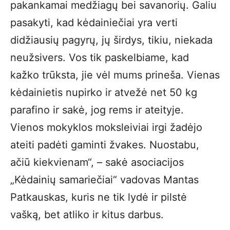
pakankamai medžiagų bei savanorių. Galiu
pasakyti, kad kėdainiečiai yra verti
didžiausių pagyrų, jų širdys, tikiu, niekada
neužsivers. Vos tik paskelbiame, kad
kažko trūksta, jie vėl mums prineša. Vienas
kėdainietis nupirko ir atvežė net 50 kg
parafino ir sakė, jog rems ir ateityje.
Vienos mokyklos moksleiviai irgi žadėjo
ateiti padėti gaminti žvakes. Nuostabu,
ačiū kiekvienam“, – sakė asociacijos
„Kėdainių samariečiai“ vadovas Mantas
Patkauskas, kuris ne tik lydė ir pilstė
vašką, bet atliko ir kitus darbus.