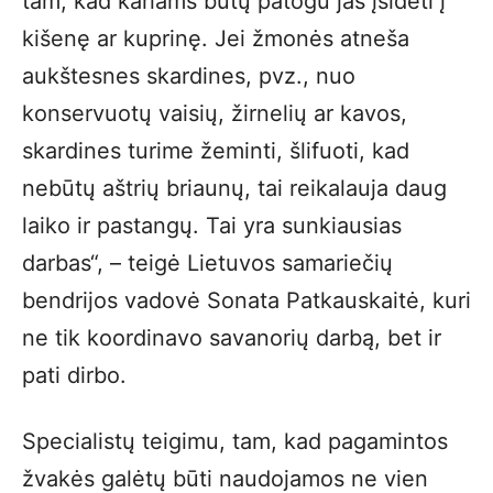
tam, kad kariams būtų patogu jas įsidėti į
kišenę ar kuprinę. Jei žmonės atneša
aukštesnes skardines, pvz., nuo
konservuotų vaisių, žirnelių ar kavos,
skardines turime žeminti, šlifuoti, kad
nebūtų aštrių briaunų, tai reikalauja daug
laiko ir pastangų. Tai yra sunkiausias
darbas“, – teigė Lietuvos samariečių
bendrijos vadovė Sonata Patkauskaitė, kuri
ne tik koordinavo savanorių darbą, bet ir
pati dirbo.
Specialistų teigimu, tam, kad pagamintos
žvakės galėtų būti naudojamos ne vien