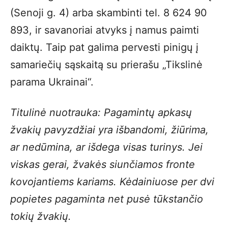
(Senoji g. 4) arba skambinti tel. 8 624 90
893, ir savanoriai atvyks į namus paimti
daiktų. Taip pat galima pervesti pinigų į
samariečių sąskaitą su prierašu „Tikslinė
parama Ukrainai“.
Titulinė nuotrauka: Pagamintų apkasų
žvakių pavyzdžiai yra išbandomi, žiūrima,
ar nedūmina, ar išdega visas turinys. Jei
viskas gerai, žvakės siunčiamos fronte
kovojantiems kariams. Kėdainiuose per dvi
popietes pagaminta net pusė tūkstančio
tokių žvakių.