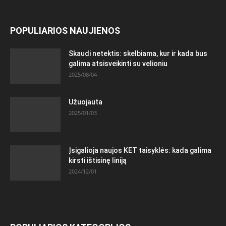
POPULIARIOS NAUJIENOS
Skaudi netektis: skelbiama, kur ir kada bus
galima atsisveikinti su velioniu
2025/08/04
Užuojauta
2025/01/03
Įsigalioja naujos KET taisyklės: kada galima
kirsti ištisinę liniją
2024/12/01