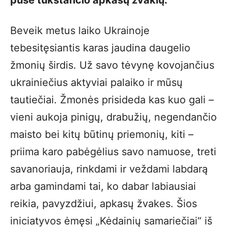
pusė tūkstančio apkasų žvakių.
Beveik metus laiko Ukrainoje
tebesitęsiantis karas jaudina daugelio
žmonių širdis. Už savo tėvynę kovojančius
ukrainiečius aktyviai palaiko ir mūsų
tautiečiai. Žmonės prisideda kas kuo gali –
vieni aukoja pinigų, drabužių, negendančio
maisto bei kitų būtinų priemonių, kiti –
priima karo pabėgėlius savo namuose, treti
savanoriauja, rinkdami ir veždami labdarą
arba gamindami tai, ko dabar labiausiai
reikia, pavyzdžiui, apkasų žvakes. Šios
iniciatyvos ėmęsi „Kėdainių samariečiai“ iš