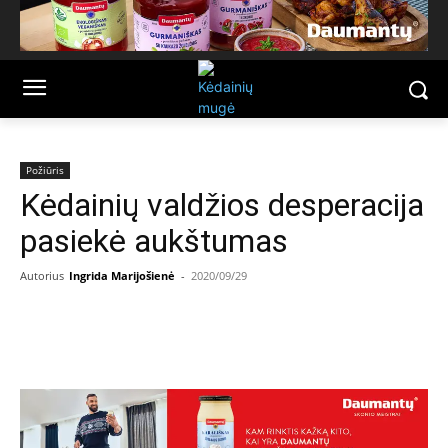
Požiūris
Kėdainių valdžios desperacija
pasiekė aukštumas
Autorius
Ingrida Marijošienė
-
2020/09/29
Facebook
Email