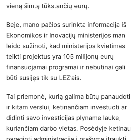
vieną šimtą tūkstančių eurų.
Beje, mano pačios surinkta informacija iš
Ekonomikos ir Inovacijų ministerijos man
leido sužinoti, kad ministerijos kvietimas
teikti projektus yra 105 milijonų eurų
finansuojamai programai ir nebūtinai gali
būti susijęs tik su LEZ’ais.
Tai priemonė, kurią galima būtų panaudoti
ir kitam verslui, ketinančiam investuoti ar
didinti savo investicijas plyname lauke,
kuriančiam darbo vietas. Posėdyje ketinau
paraginti administraciją į prašymą įtraukti