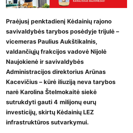
Praėjusį penktadienį Kėdainių rajono
savivaldybės tarybos posėdyje trijulė –
vicemeras Paulius Aukštikalnis,
valdančiųjų frakcijos vadovė Nijolė
Naujokienė ir savivaldybės
Administracijos direktorius Arūnas
Kacevičius – kūrė iliuziją neva tarybos
narė Karolina Štelmokaitė siekė
sutrukdyti gauti 4
milijonų eurų
investicijų, skirtų Kėdainių LEZ
infrastruktūros sutvarkymui.