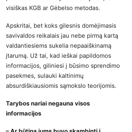
visiškas KGB ar Gėbelso metodas.
Apskritai, bet koks gilesnis domėjimasis
savivaldos reikalais jau nebe pirmą kartą
valdantiesiems sukelia nepaaiškinamą
įtarumą. Už tai, kad ieškai papildomos
informacijos, giliniesi į būsimo sprendimo
pasekmes, sulauki kaltinimų
absurdiškiausiomis sąmokslo teorijomis.
Tarybos nariai negauna visos
informacijos
– Ar būtina jums buvo skambinti į