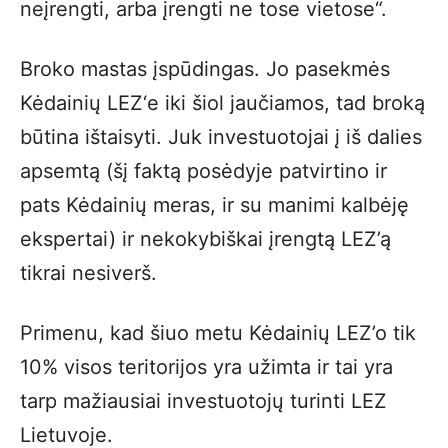
neįrengti, arba įrengti ne tose vietose“.
Broko mastas įspūdingas. Jo pasekmės
Kėdainių LEZ‘e iki šiol jaučiamos, tad broką
būtina ištaisyti. Juk investuotojai į iš dalies
apsemtą (šį faktą posėdyje patvirtino ir
pats Kėdainių meras, ir su manimi kalbėję
ekspertai) ir nekokybiškai įrengtą LEZ’ą
tikrai nesiverš.
Primenu, kad šiuo metu Kėdainių LEZ’o tik
10% visos teritorijos yra užimta ir tai yra
tarp mažiausiai investuotojų turinti LEZ
Lietuvoje.