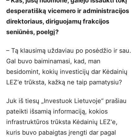
– Kas, jūsų nuomone, galėjo iššaukti tokį
desperatišką vicemero ir administracijos
direktoriaus, diriguojamų frakcijos
seniūnės, poelgį?
– Tą klausimą uždaviau po posėdžio ir sau.
Gal buvo baiminamasi, kad, man
besidomint, kokių investicijų dar Kėdainių
LEZ‘e trūksta, kažką ne taip pamatysiu?
Juk iš tiesų „Investuok Lietuvoje“ prašiau
pateikti išsamią informaciją, kokios
infrastruktūros trūksta Kėdainių LEZ‘e,
kuris buvo pabaigtas įrengti dar pagal