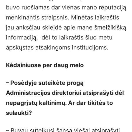
buvo ruošiamas dar vienas mano reputaciją
menkinantis straipsnis. Minėtas laikraštis
jau anksčiau skleidė apie mane šmeižikišką
informaciją, dėl to laikraštis šiuo metu
apskųstas atsakingoms institucijoms.
Kėdainiuose per daug melo
– Posėdyje suteikėte progą
Administracijos direktoriui atsiprašyti dėl
nepagrįstų kaltinimų. Ar dar tikitės to
sulaukti?
– Buvau suteikusi šansą viešai atsiprašyti,