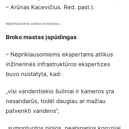
– Arūnas Kacevičius. Red. past.).
Nepriklausomas auditas konstatavo…
Broko mastas įspūdingas
– Nepriklausomiems ekspertams atlikus
inžinerinės infrastruktūros ekspertizes
buvo nustatyta, kad:
„visi vandentiekio šuliniai ir kameros yra
nesandarūs, todėl daugiau ar mažiau
patvenkti vandens“;
„sumontuotos pigios, neatsparios korozijai