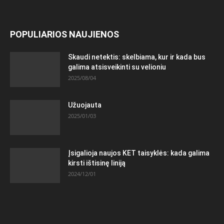
POPULIARIOS NAUJIENOS
Skaudi netektis: skelbiama, kur ir kada bus
galima atsisveikinti su velioniu
2025/08/04
Užuojauta
2025/01/03
Įsigalioja naujos KET taisyklės: kada galima
kirsti ištisinę liniją
2024/12/01