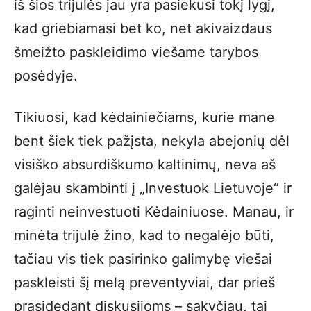
iš šios trijulės jau yra pasiekusi tokį lygį,
kad griebiamasi bet ko, net akivaizdaus
šmeižto paskleidimo viešame tarybos
posėdyje.
Tikiuosi, kad kėdainiečiams, kurie mane
bent šiek tiek pažįsta, nekyla abejonių dėl
visiško absurdiškumo kaltinimų, neva aš
galėjau skambinti į „Investuok Lietuvoje“ ir
raginti neinvestuoti Kėdainiuose. Manau, ir
minėta trijulė žino, kad to negalėjo būti,
tačiau vis tiek pasirinko galimybę viešai
paskleisti šį melą preventyviai, dar prieš
prasidedant diskusijoms – sakyčiau, tai