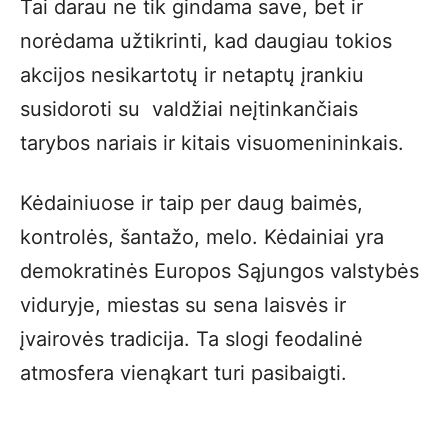
Tai darau ne tik gindama save, bet ir
norėdama užtikrinti, kad daugiau tokios
akcijos nesikartotų ir netaptų įrankiu
susidoroti su valdžiai neįtinkančiais
tarybos nariais ir kitais visuomenininkais.
Kėdainiuose ir taip per daug baimės,
kontrolės, šantažo, melo. Kėdainiai yra
demokratinės Europos Sąjungos valstybės
viduryje, miestas su sena laisvės ir
įvairovės tradicija. Ta slogi feodalinė
atmosfera vienąkart turi pasibaigti.