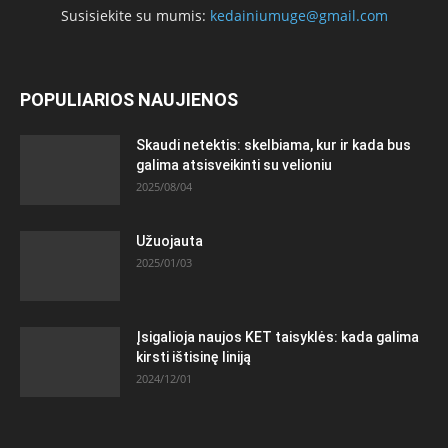
Susisiekite su mumis:
kedainiumuge@gmail.com
POPULIARIOS NAUJIENOS
Skaudi netektis: skelbiama, kur ir kada bus
galima atsisveikinti su velioniu
2025/08/04
Užuojauta
2025/01/03
Įsigalioja naujos KET taisyklės: kada galima
kirsti ištisinę liniją
2024/12/01