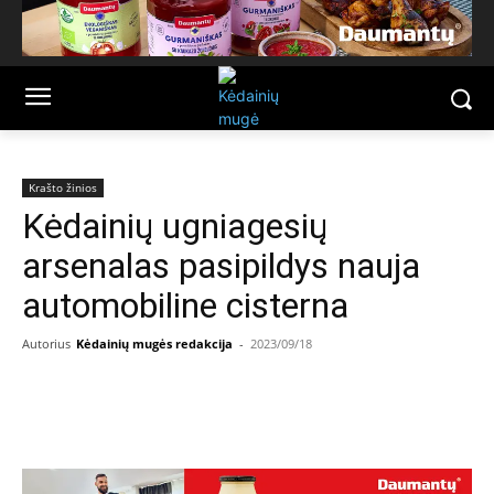
Krašto žinios
Kėdainių ugniagesių
arsenalas pasipildys nauja
automobiline cisterna
Autorius
Kėdainių mugės redakcija
-
2023/09/18
Facebook
Email