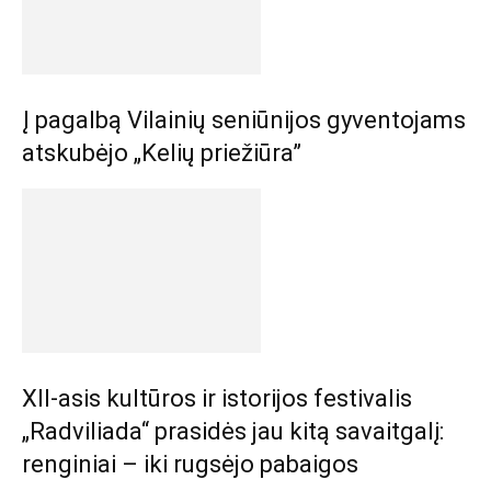
Į pagalbą Vilainių seniūnijos gyventojams
atskubėjo „Kelių priežiūra”
XII-asis kultūros ir istorijos festivalis
„Radviliada“ prasidės jau kitą savaitgalį:
renginiai – iki rugsėjo pabaigos