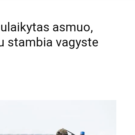
sulaikytas asmuo,
su stambia vagyste
mail