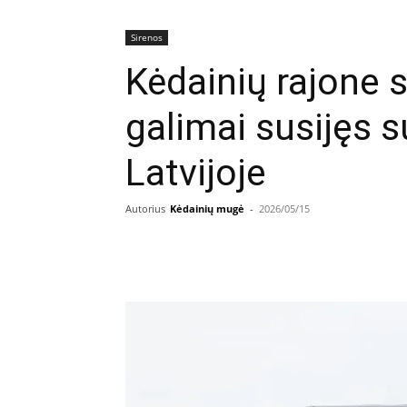
Sirenos
Kėdainių rajone 
galimai susijęs 
Latvijoje
Autorius
Kėdainių mugė
-
2026/05/15
Facebook
E
Dalintis