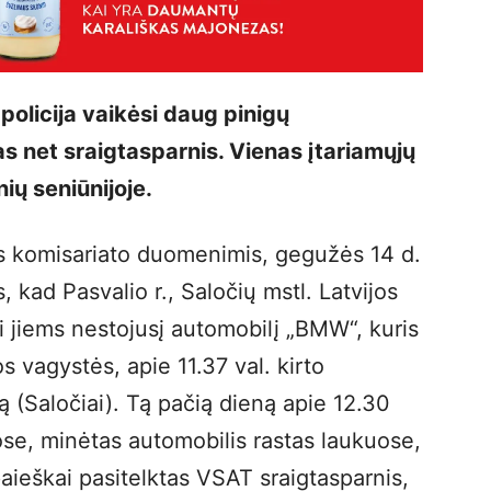
policija vaikėsi daug pinigų
s net sraigtasparnis. Vienas įtariamųjų
nių seniūnijoje.
os komisariato duomenimis, gegužės 14 d.
 kad Pasvalio r., Saločių mstl. Latvijos
i jiems nestojusį automobilį „BMW“, kuris
s vagystės, apie 11.37 val. kirto
ą (Saločiai). Tą pačią dieną apie 12.30
ibose, minėtas automobilis rastas laukuose,
 paieškai pasitelktas VSAT sraigtasparnis,