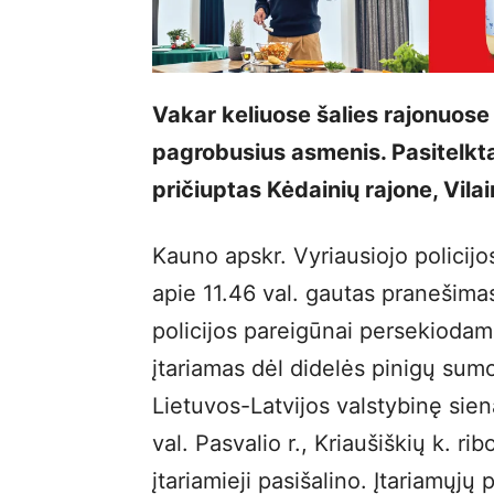
Vakar keliuose šalies rajonuose 
pagrobusius asmenis. Pasitelkta
pričiuptas Kėdainių rajone, Vilai
Kauno apskr. Vyriausiojo policij
apie 11.46 val. gautas pranešimas,
policijos pareigūnai persekiodam
įtariamas dėl didelės pinigų sumo
Lietuvos-Latvijos valstybinę sien
val. Pasvalio r., Kriaušiškių k. r
įtariamieji pasišalino. Įtariamųjų