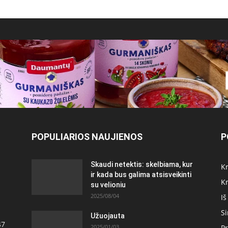
POPULIARIOS NAUJIENOS
P
Skaudi netektis: skelbiama, kur
Kr
ir kada bus galima atsisveikinti
Kr
su velioniu
2025/08/04
Iš
S
Užuojauta
47
2025/01/03
Pr