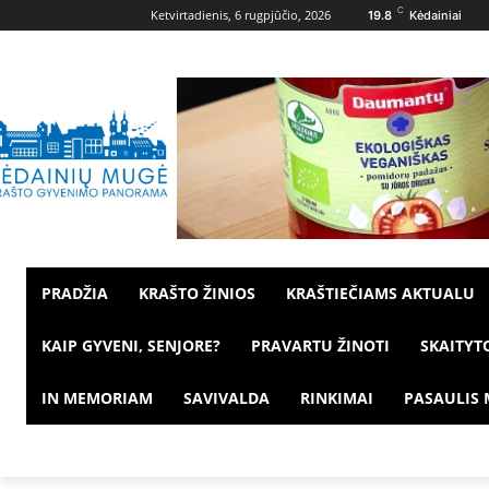
C
Ketvirtadienis, 6 rugpjūčio, 2026
19.8
Kėdainiai
PRADŽIA
KRAŠTO ŽINIOS
KRAŠTIEČIAMS AKTUALU
KAIP GYVENI, SENJORE?
PRAVARTU ŽINOTI
SKAITYT
IN MEMORIAM
SAVIVALDA
RINKIMAI
PASAULIS