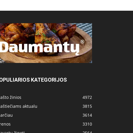
OPULIARIOS KATEGORIJOS
ašto žinios
4972
aštiečiams aktualu
3815
 arčiau
3614
irenos
3310
avartu žinoti
2564