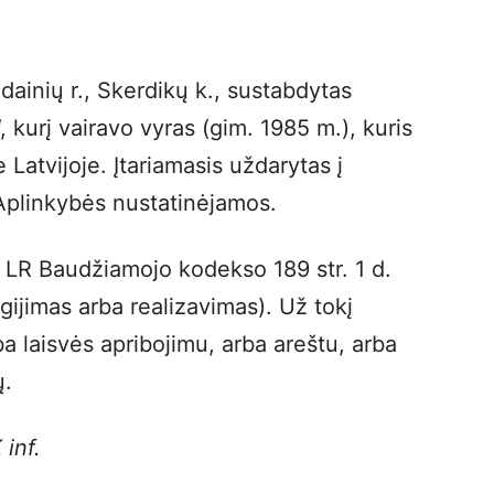
dainių r., Skerdikų k., sustabdytas
kurį vairavo vyras (gim. 1985 m.), kuris
 Latvijoje. Įtariamasis uždarytas į
. Aplinkybės nustatinėjamos.
al LR Baudžiamojo kodekso 189 str. 1 d.
gijimas arba realizavimas). Už tokį
 laisvės apribojimu, arba areštu, arba
ų.
inf.