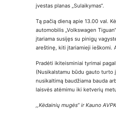
įvestas planas „Sulaikymas“.
Tą pačią dieną apie 13.00 val. Kė
automobilis „Volkswagen Tiguan“, 
įtariama susijęs su pinigų vagyste
areštinę, kiti įtariamieji ieškomi
Pradėti ikiteisminiai tyrimai pag
(Nusikalstamu būdu gauto turto į
nusikaltimą baudžiama bauda arba
laisvės atėmimu iki ketverių met
,,Kėdainių mugės“ ir Kauno AVPK 