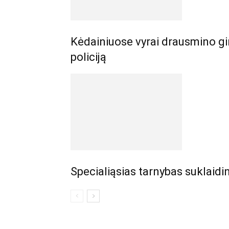
Kėdainiuose vyrai drausmino gir
policiją
Specialiąsias tarnybas suklaid