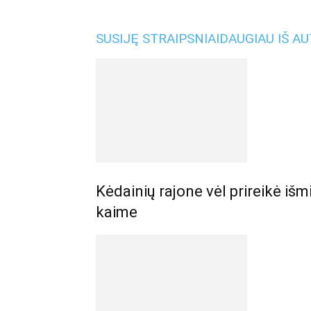
SUSIJĘ STRAIPSNIAI
DAUGIAU IŠ A
Kėdainių rajone vėl prireikė iš
kaime