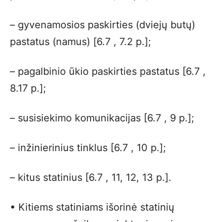
– gyvenamosios paskirties (dviejų butų)
pastatus (namus) [6.7 , 7.2 p.];
– pagalbinio ūkio paskirties pastatus [6.7 ,
8.17 p.];
– susisiekimo komunikacijas [6.7 , 9 p.];
– inžinierinius tinklus [6.7 , 10 p.];
– kitus statinius [6.7 , 11, 12, 13 p.].
• Kitiems statiniams išorinė statinių