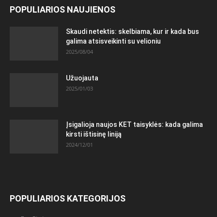
POPULIARIOS NAUJIENOS
Skaudi netektis: skelbiama, kur ir kada bus
galima atsisveikinti su velioniu
2025/08/04
Užuojauta
2025/01/03
Įsigalioja naujos KET taisyklės: kada galima
kirsti ištisinę liniją
2024/12/01
POPULIARIOS KATEGORIJOS