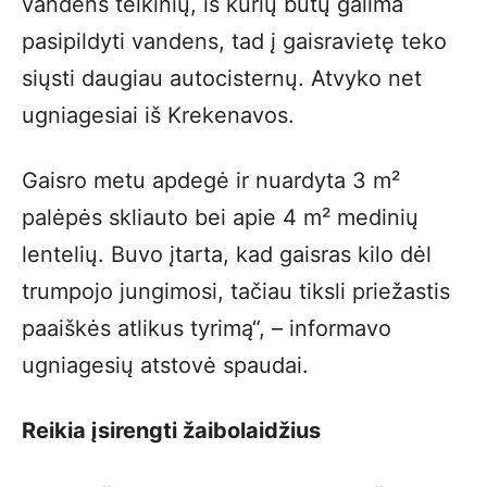
vandens telkinių, iš kurių būtų galima
pasipildyti vandens, tad į gaisravietę teko
siųsti daugiau autocisternų. Atvyko net
ugniagesiai iš Krekenavos.
Gaisro metu apdegė ir nuardyta 3 m²
palėpės skliauto bei apie 4 m² medinių
lentelių. Buvo įtarta, kad gaisras kilo dėl
trumpojo jungimosi, tačiau tiksli priežastis
paaiškės atlikus tyrimą“, – informavo
ugniagesių atstovė spaudai.
Reikia įsirengti žaibolaidžius