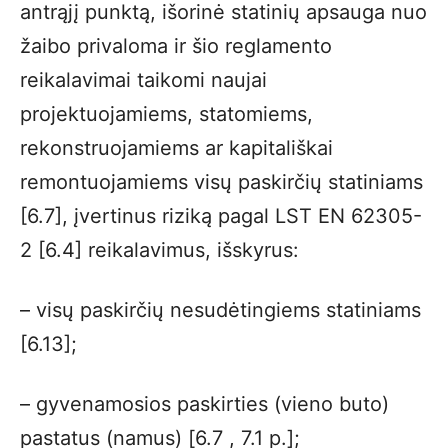
antrąjį punktą, išorinė statinių apsauga nuo
žaibo privaloma ir šio reglamento
reikalavimai taikomi naujai
projektuojamiems, statomiems,
rekonstruojamiems ar kapitališkai
remontuojamiems visų paskirčių statiniams
[6.7], įvertinus riziką pagal LST EN 62305-
2 [6.4] reikalavimus, išskyrus:
– visų paskirčių nesudėtingiems statiniams
[6.13];
– gyvenamosios paskirties (vieno buto)
pastatus (namus) [6.7 , 7.1 p.];