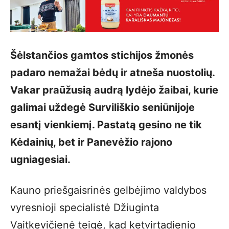
Šėlstančios gamtos stichijos žmonės
padaro nemažai bėdų ir atneša nuostolių.
Vakar praūžusią audrą lydėjo žaibai, kurie
galimai uždegė Surviliškio seniūnijoje
esantį vienkiemį. Pastatą gesino ne tik
Kėdainių, bet ir Panevėžio rajono
ugniagesiai.
Kauno priešgaisrinės gelbėjimo valdybos
vyresnioji specialistė Džiuginta
Vaitkevičienė teigė, kad ketvirtadienio