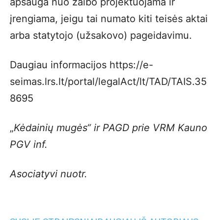
apsauga nuo žaibo projektuojama ir
įrengiama, jeigu tai numato kiti teisės aktai
arba statytojo (užsakovo) pageidavimu.
Daugiau informacijos https://e-
seimas.lrs.lt/portal/legalAct/lt/TAD/TAIS.35
8695
„
Kėdainių mugės“ ir PAGD prie VRM Kauno
PGV inf.
Asociatyvi nuotr.