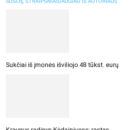
SUSIJĘ STRAIPSNIAI
DAUGIAU IŠ AUTORIAUS
Sukčiai iš įmonės išviliojo 48 tūkst. eurų
Kraupus radinys Kėdainiuose: rastas