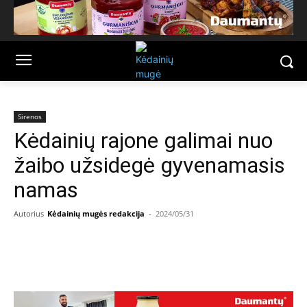
Sirenos
Kėdainių rajone galimai nuo
žaibo užsidegė gyvenamasis
namas
Autorius
Kėdainių mugės redakcija
-
2024/05/31
Facebook
Email