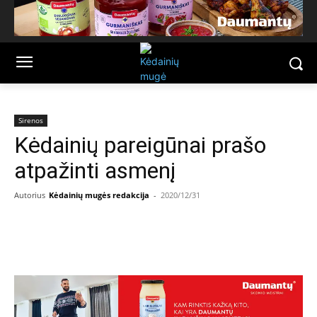
Sirenos
Kėdainių pareigūnai prašo
atpažinti asmenį
Autorius
Kėdainių mugės redakcija
-
2020/12/31
Facebook
Email