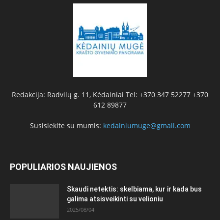
Redakcija: Radvilų g. 11, Kėdainiai Tel: +370 347 52277 +370
612 89877
Susisiekite su mumis:
kedainiumuge@gmail.com
POPULIARIOS NAUJIENOS
Skaudi netektis: skelbiama, kur ir kada bus
galima atsisveikinti su velioniu
2025/08/04