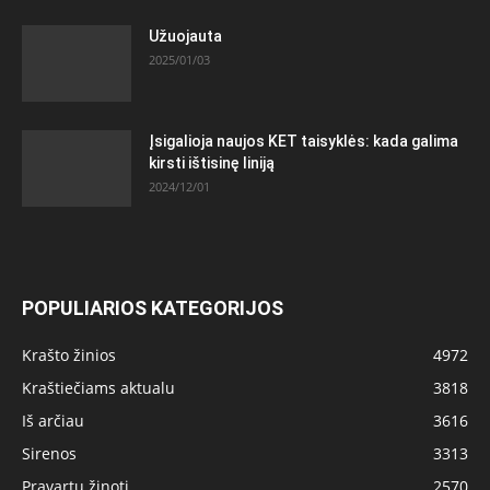
Užuojauta
2025/01/03
Įsigalioja naujos KET taisyklės: kada galima
kirsti ištisinę liniją
2024/12/01
POPULIARIOS KATEGORIJOS
Krašto žinios
4972
Kraštiečiams aktualu
3818
Iš arčiau
3616
Sirenos
3313
Pravartu žinoti
2570