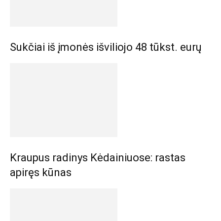
Sukčiai iš įmonės išviliojo 48 tūkst. eurų
Kraupus radinys Kėdainiuose: rastas
apiręs kūnas