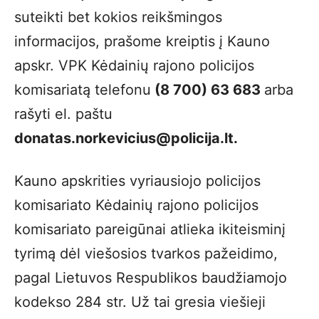
suteikti bet kokios reikšmingos
informacijos, prašome kreiptis į Kauno
apskr. VPK Kėdainių rajono policijos
komisariatą telefonu
(8 700) 63 683
arba
rašyti el. paštu
donatas.norkevicius@policija.lt.
Kauno apskrities vyriausiojo policijos
komisariato Kėdainių rajono policijos
komisariato pareigūnai atlieka ikiteisminį
tyrimą dėl viešosios tvarkos pažeidimo,
pagal Lietuvos Respublikos baudžiamojo
kodekso 284 str. Už tai gresia viešieji