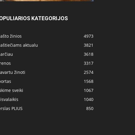
OPULIARIOS KATEGORIJOS
ašto žinios
4973
aštiečiams aktualu
3821
 arčiau
3618
irenos
3317
avartu žinoti
2574
portas
1568
kime sveiki
1067
isvalaikis
1040
rslas PLIUS
850