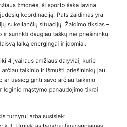
amžiaus žmonės, ši sporto šaka lavina
judesių koordinaciją. Pats žaidimas yra
ų sukeliančių situacijų. Žaidimo tikslas –
 ir surinkti daugiau taškų nei priešininkų
aisvą laiką energingai ir įdomiai.
ki 4 įvairaus amžiaus dalyviai, kurie
rčiau taikinio ir išmušti priešininkų jau
 ar tiesiog ginti savo arčiau taikinio
ir loginio mąstymo panaudojimo tikrai
is turnyrui arba susisiek:
k.lt. Projektas bendrai finansuojamas