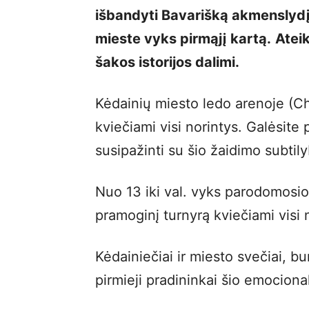
išbandyti Bavarišką akmenslydį
mieste vyks pirmąjį kartą.
Ateik
šakos istorijos dalimi.
Kėdainių miesto ledo arenoje (Ch
kviečiami visi norintys. Galėsite
susipažinti su šio žaidimo subtilyb
Nuo 13 iki val. vyks parodomosio
pramoginį turnyrą kviečiami visi 
Kėdainiečiai ir miesto svečiai, bu
pirmieji pradininkai šio emocion