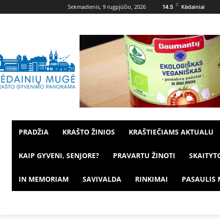
C
Sekmadienis, 9 rugpjūčio, 2026
14.5
Kėdainiai
PRADŽIA
KRAŠTO ŽINIOS
KRAŠTIEČIAMS AKTUALU
KAIP GYVENI, SENJORE?
PRAVARTU ŽINOTI
SKAITYT
IN MEMORIAM
SAVIVALDA
RINKIMAI
PASAULIS