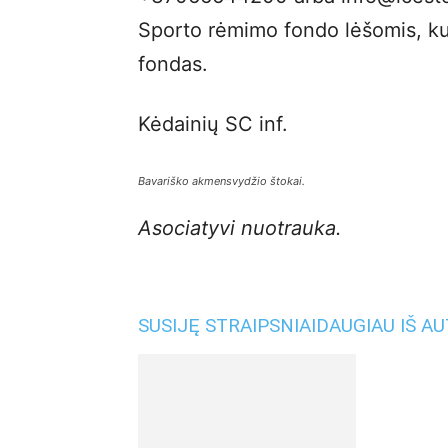
Sporto rėmimo fondo lėšomis, ku
fondas.
Kėdainių SC inf.
Bavariško akmensvydžio štokai.
Asociatyvi nuotrauka.
SUSIJĘ STRAIPSNIAI
DAUGIAU IŠ A