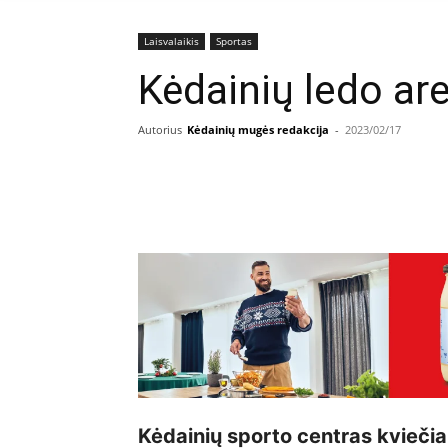
Laisvalaikis
Sportas
Kėdainių ledo ar
Autorius
Kėdainių mugės redakcija
-
2023/02/17
Facebook
E
Dalintis
Kėdainių sporto centras kvieči