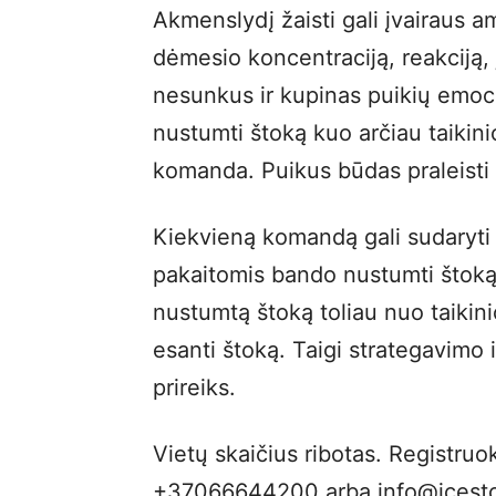
Akmenslydį žaisti gali įvairaus 
dėmesio koncentraciją, reakciją, 
nesunkus ir kupinas puikių emocij
nustumti štoką kuo arčiau taikinio
komanda. Puikus būdas praleisti l
Kiekvieną komandą gali sudaryti i
pakaitomis bando nustumti štoką a
nustumtą štoką toliau nuo taikinio
esanti štoką. Taigi strategavimo 
prireiks.
Vietų skaičius ribotas. Registruok
+37066644200 arba info@icestoc