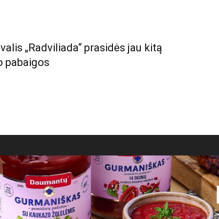
tivalis „Radviliada“ prasidės jau kitą
jo pabaigos