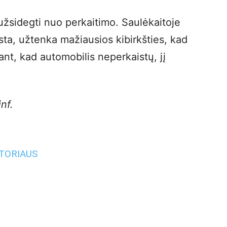
 užsidegti nuo perkaitimo. Saulėkaitoje
ista, užtenka mažiausios kibirkšties, kad
iant, kad automobilis neperkaistų, jį
nf.
UTORIAUS