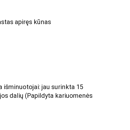
astas apiręs kūnas
a išminuotojai: jau surinkta 15
jos dalių (Papildyta kariuomenės