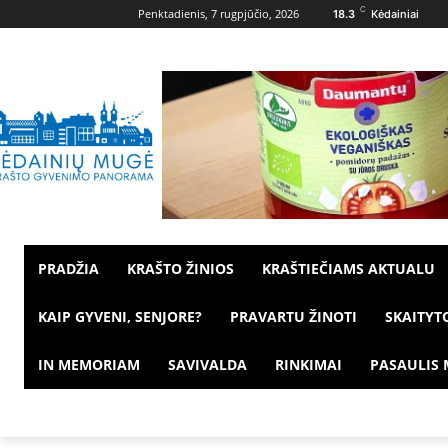
C
Penktadienis, 7 rugpjūčio, 2026
18.3
Kėdainiai
PRADŽIA
KRAŠTO ŽINIOS
KRAŠTIEČIAMS AKTUALU
KAIP GYVENI, SENJORE?
PRAVARTU ŽINOTI
SKAITYT
IN MEMORIAM
SAVIVALDA
RINKIMAI
PASAULIS