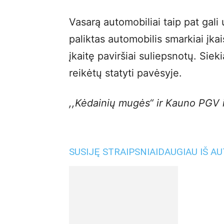
Vasarą automobiliai taip pat gali
paliktas automobilis smarkiai įka
įkaitę paviršiai suliepsnotų. Siek
reikėtų statyti pavėsyje.
,,Kėdainių mugės“ ir Kauno PGV i
SUSIJĘ STRAIPSNIAI
DAUGIAU IŠ A