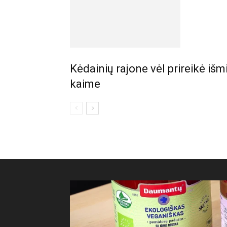
Kėdainių rajone vėl prireikė iš
kaime