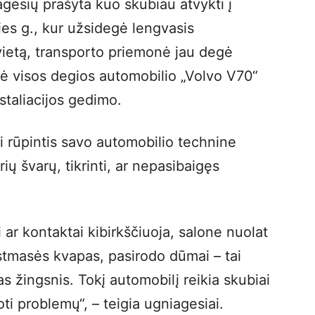
gesių prašyta kuo skubiau atvykti į
lties g., kur užsidegė lengvasis
vietą, transporto priemonė jau degė
gė visos degios automobilio „Volvo V70“
nstaliacijos gedimo.
ai rūpintis savo automobilio technine
kyrių švarų, tikrinti, ar nepasibaigęs
i ar kontaktai kibirkščiuoja, salone nuolat
stmasės kvapas, pasirodo dūmai – tai
nas žingsnis. Tokį automobilį reikia skubiai
koti problemų“, – teigia ugniagesiai.