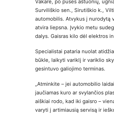
Vakare, po pusės aštuonių, ugnia
Surviliškio sen., Sirutiškio k., Vi
automobilis. Atvykus į nurodytą 
atvira liepsna. Įvykio metu sude
dalys. Gaisras kilo dėl elektros i
Specialistai pataria nuolat atidži
būkle, laikyti variklį ir variklio s
gesintuvo galiojimo terminas.
„Atminkite – jei automobilio laida
jaučiamas kuro ar svylančios pla
aiškiai rodo, kad iki gaisro – vie
varyti į artimiausią servisą ir ieš