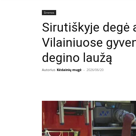
Sirenos
Sirutiškyje degė 
Vilainiuose gyve
degino laužą
Autorius
Kėdainių mugė
-
2026/06/20
Facebook
E
Dalintis