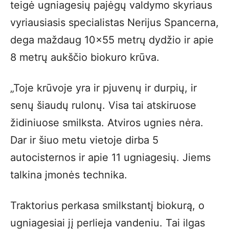
teigė ugniagesių pajėgų valdymo skyriaus
vyriausiasis specialistas Nerijus Spancerna,
dega maždaug 10×55 metrų dydžio ir apie
8 metrų aukščio biokuro krūva.
„Toje krūvoje yra ir pjuvenų ir durpių, ir
senų šiaudų rulonų. Visa tai atskiruose
židiniuose smilksta. Atviros ugnies nėra.
Dar ir šiuo metu vietoje dirba 5
autocisternos ir apie 11 ugniagesių. Jiems
talkina įmonės technika.
Traktorius perkasa smilkstantį biokurą, o
ugniagesiai jį perlieja vandeniu. Tai ilgas