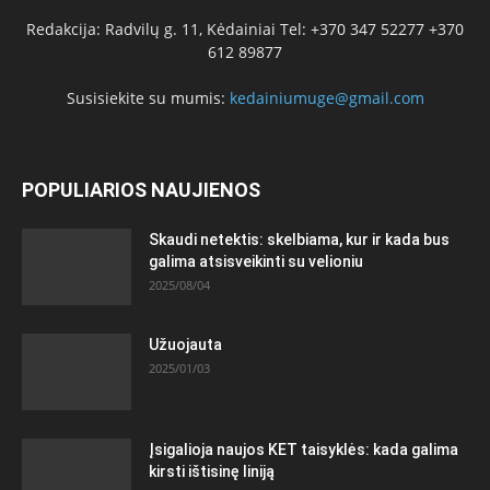
Redakcija: Radvilų g. 11, Kėdainiai Tel: +370 347 52277 +370
612 89877
Susisiekite su mumis:
kedainiumuge@gmail.com
POPULIARIOS NAUJIENOS
Skaudi netektis: skelbiama, kur ir kada bus
galima atsisveikinti su velioniu
2025/08/04
Užuojauta
2025/01/03
Įsigalioja naujos KET taisyklės: kada galima
kirsti ištisinę liniją