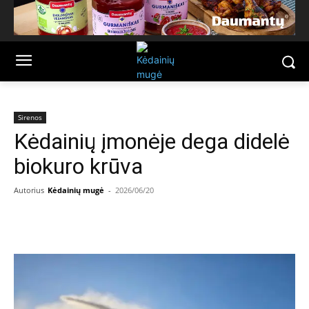
Sirenos
Kėdainių įmonėje dega didelė
biokuro krūva
Autorius
Kėdainių mugė
-
2026/06/20
Facebook
Email