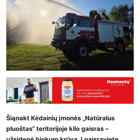
Šiąnakt Kėdainių įmonės „Natūralus
pluoštas“ teritorijoje kilo gaisras –
užsidegė biokuro krūva. Į gaisravietę