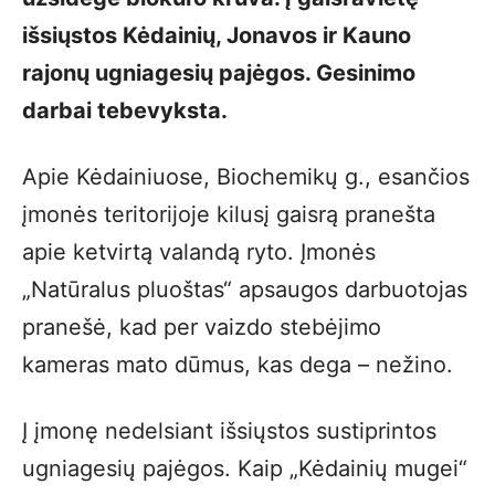
išsiųstos Kėdainių, Jonavos ir Kauno
rajonų ugniagesių pajėgos. Gesinimo
darbai tebevyksta.
Apie Kėdainiuose, Biochemikų g., esančios
įmonės teritorijoje kilusį gaisrą pranešta
apie ketvirtą valandą ryto. Įmonės
„Natūralus pluoštas“ apsaugos darbuotojas
pranešė, kad per vaizdo stebėjimo
kameras mato dūmus, kas dega – nežino.
Į įmonę nedelsiant išsiųstos sustiprintos
ugniagesių pajėgos. Kaip „Kėdainių mugei“