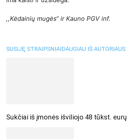
ima kaisti ir užsidega.
,,Kėdainių mugės“ ir Kauno PGV inf.
SUSIJĘ STRAIPSNIAI
DAUGIAU IŠ AUTORIAUS
Sukčiai iš įmonės išviliojo 48 tūkst. eurų