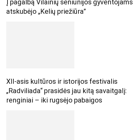
Į pagalbą Vilainių seniūnijos gyventojams
atskubėjo „Kelių priežiūra”
XII-asis kultūros ir istorijos festivalis
„Radviliada“ prasidės jau kitą savaitgalį:
renginiai – iki rugsėjo pabaigos