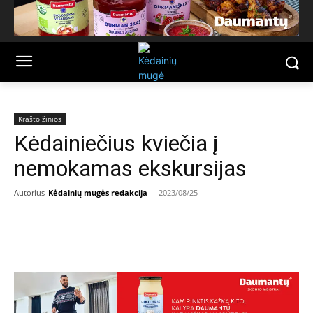
Krašto žinios
Kėdainiečius kviečia į
nemokamas ekskursijas
Autorius
Kėdainių mugės redakcija
-
2023/08/25
Facebook
Email