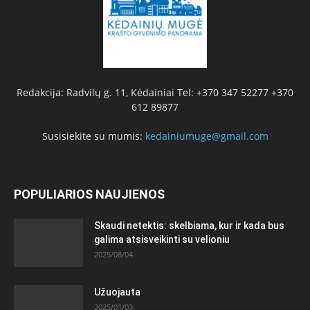
Redakcija: Radvilų g. 11, Kėdainiai Tel: +370 347 52277 +370
612 89877
Susisiekite su mumis:
kedainiumuge@gmail.com
POPULIARIOS NAUJIENOS
Skaudi netektis: skelbiama, kur ir kada bus
galima atsisveikinti su velioniu
2025/08/04
Užuojauta
2025/01/03