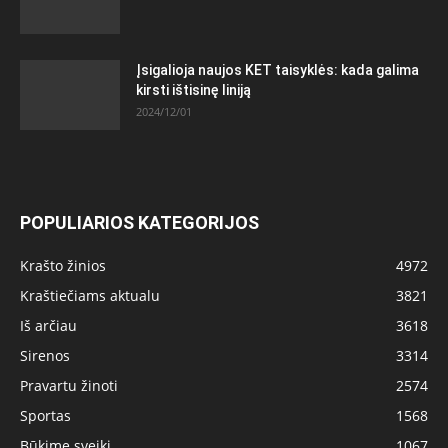
Įsigalioja naujos KET taisyklės: kada galima
kirsti ištisinę liniją
2024/12/01
POPULIARIOS KATEGORIJOS
Krašto žinios
4972
Kraštiečiams aktualu
3821
Iš arčiau
3618
Sirenos
3314
Pravartu žinoti
2574
Sportas
1568
Būkime sveiki
1067