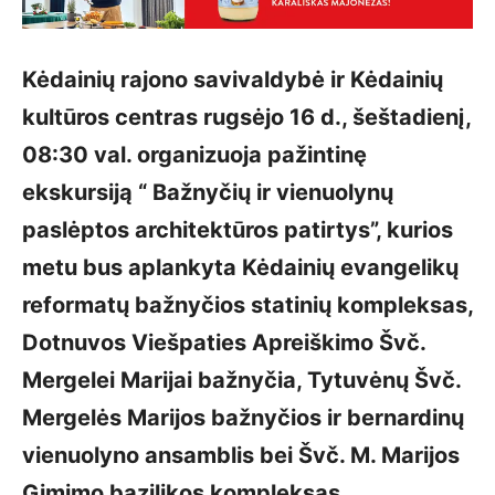
Kėdainių rajono savivaldybė ir Kėdainių
kultūros centras rugsėjo 16 d., šeštadienį,
08:30 val. organizuoja pažintinę
ekskursiją “ Bažnyčių ir vienuolynų
paslėptos architektūros patirtys”, kurios
metu bus aplankyta Kėdainių evangelikų
reformatų bažnyčios statinių kompleksas,
Dotnuvos Viešpaties Apreiškimo Švč.
Mergelei Marijai bažnyčia, Tytuvėnų Švč.
Mergelės Marijos bažnyčios ir bernardinų
vienuolyno ansamblis bei Švč. M. Marijos
Gimimo bazilikos kompleksas .