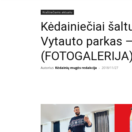
Kraštiečiams aktualu
Kėdainiečiai šal
Vytauto parkas –
(FOTOGALERIJA
Autorius
Kėdainių mugės redakcija
-
2018/11/27
Facebook
E
Dalintis