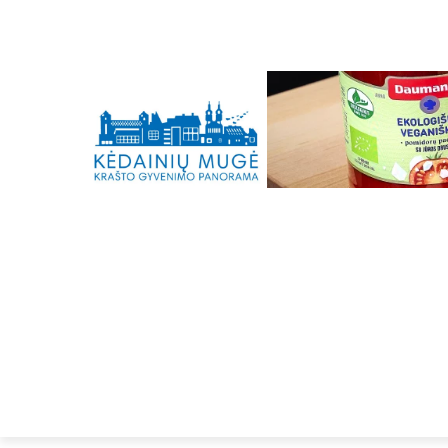
C
Šeštadienis, 8 rugpjūčio, 2026
18.3
Kėdainiai
PRADŽIA
KRAŠTO ŽINIOS
KRAŠTIEČ
SPORTAS
KRAŠTIEČIAI
KAIP GYVENI
BŪKIME SVEIKI
EISMAS
SIRENOS