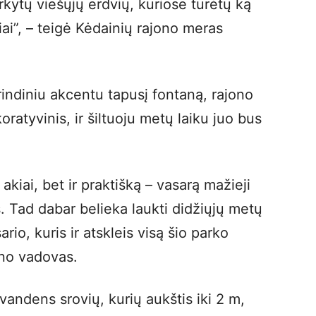
ytų viešųjų erdvių, kuriose turėtų ką
neliai”, – teigė Kėdainių rajono meras
indiniu akcentu tapusį fontaną, rajono
oratyvinis, ir šiltuoju metų laiku juo bus
akiai, bet ir praktišką – vasarą mažieji
s. Tad dabar belieka laukti didžiųjų metų
rio, kuris ir atskleis visą šio parko
ono vadovas.
vandens srovių, kurių aukštis iki 2 m,