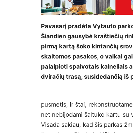
Pavasarį pradėta Vytauto parko 
Šiandien gausybė kraštiečių rink
pirmą kartą šoko kintančių sro
skaitomos pasakos, o vaikai galė
palaipioti spalvotais kalneliais 
dviračių trasą, susidedančią iš 
pusmetis, ir štai, rekonstruotam
net nebijodami šaltuko kartu su va
Visada sakiau, kad šis parkas žmo