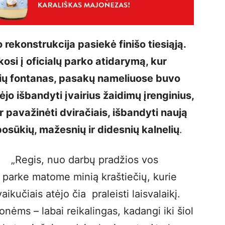
rekonstrukcija pasiekė finišo tiesiąją.
osi į oficialų parko atidarymą, kur
vių fontanas, pasakų nameliuose buvo
jo išbandyti įvairius žaidimų įrenginius,
ar pavažinėti dviračiais, išbandyti naują
posūkių, mažesnių ir didesnių kalnelių
.
„Regis, nuo darbų pradžios vos
e parke matome minią kraštiečių, kurie
ikučiais atėjo čia praleisti laisvalaikį.
nėms – labai reikalingas, kadangi iki šiol