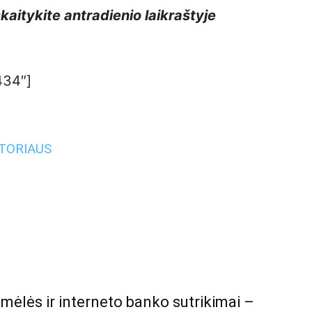
aitykite antradienio laikraštyje
434″]
UTORIAUS
ėlės ir interneto banko sutrikimai –