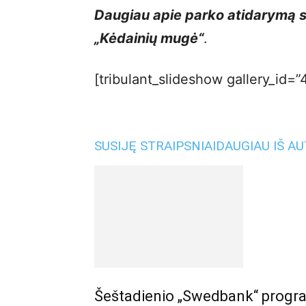
Daugiau apie parko atidarymą sk
„Kėdainių mugė“
.
[tribulant_slideshow gallery_id=”
SUSIJĘ STRAIPSNIAI
DAUGIAU IŠ A
Šeštadienio „Swedbank“ program