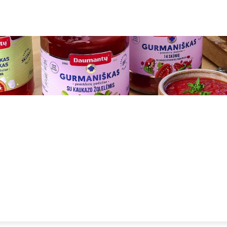
IAMS AKTUALU
VERSLAS PLIUS
GRŪDAS
DIENA X
B
, SENJORE?
PRAVARTU ŽINOTI
SKAITYTOJAI KLAUSIA
P
LAISVALAIKIS
IN MEMORIAM
SAVIVALDA
RINKIMAI