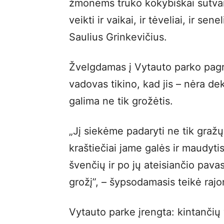
žmonėms trūko kokybiškai sutvark
veikti ir vaikai, ir tėveliai, ir se
Saulius Grinkevičius.
Žvelgdamas į Vytauto parko pagr
vadovas tikino, kad jis – nėra dek
galima ne tik grožėtis.
„Jį siekėme padaryti ne tik gražų 
kraštiečiai jame galės ir maudyti
švenčių ir po jų ateisiančio pavasa
grožį”, – šypsodamasis teikė raj
Vytauto parke įrengta: kintančių 