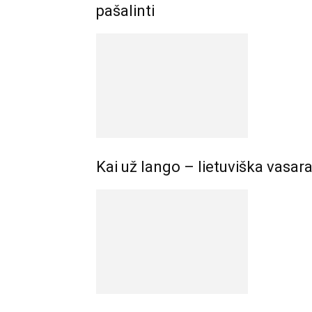
pašalinti
Kai už lango – lietuviška vasara