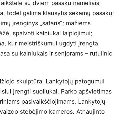
 aikštelė su dviem pasakų nameliais,
a, todėl galima klausytis sekamų pasakų;
idimų įrenginys „safaris“; mažiems
, spalvoti kalniukai laipiojimui;
a, kur meistriškumui ugdyti įrengta
 trasa su kalniukais ir senjorams – rutulinio
žiojo skulptūra. Lankytojų patogumui
lsiui įrengti suoliukai. Parko apšvietimas
iniams pasivaikščiojimams. Lankytojų
s vaizdo stebėjimo kameros. Atnaujinto