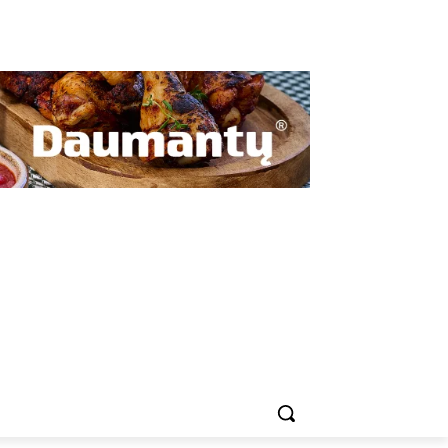
Privatumo politika
Slapukų politika (ES)
ENDRUOMENĖSE
MOKYKLOSE
OŽIŪRIS
PAS KAIMYNUS
PASAULIS MARGAS
KONTAKTAI