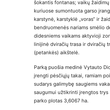
šokantis fontanas; vaikų žaidimų
kuriuose sumontuota garso įrang
karstynė, karstyklė „voras“ ir ža
bendruomenės nariams smėlio dėžė
didesniems vaikams aktyvioji zon
linijinė dviračių trasa ir dviračių
(petankės) aikštelė.
Parką puošia medinė Vytauto Did
įrengti pėsčiųjų takai, ramiam poi
sudarys galimybę saugiems vakar
saugumui užtikrinti įrengtos try
parko plotas 3,6067 ha.