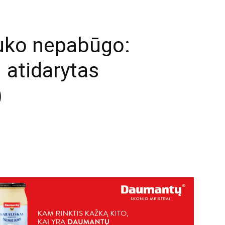
tuko nepabūgo:
 atidarytas
)
mail