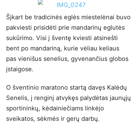
Šįkart be tradicinės eglės miestelėnai buvo
pakviesti prisidėti prie mandarinų eglutės
sukūrimo. Visi į šventę kviesti atsinešti
bent po mandariną, kurie vėliau keliaus
pas vienišus senelius, gyvenančius globos
įstaigose.
O šventinio maratono startą davęs Kalėdų
Senelis, į renginį atvykęs palydėtas jaunųjų
sportininkų, kėdainiečiams linkėjo
sveikatos, sėkmės ir gerų darbų.