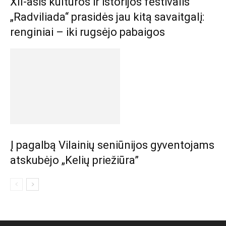
XII-asis kultūros ir istorijos festivalis
„Radviliada“ prasidės jau kitą savaitgalį:
renginiai – iki rugsėjo pabaigos
Į pagalbą Vilainių seniūnijos gyventojams
atskubėjo „Kelių priežiūra”