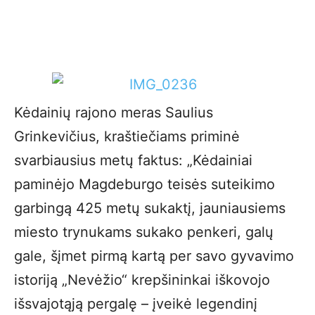
Kėdainių rajono meras Saulius
Grinkevičius, kraštiečiams priminė
svarbiausius metų faktus: „Kėdainiai
paminėjo Magdeburgo teisės suteikimo
garbingą 425 metų sukaktį, jauniausiems
miesto trynukams sukako penkeri, galų
gale, šįmet pirmą kartą per savo gyvavimo
istoriją „Nevėžio“ krepšininkai iškovojo
išsvajotąją pergalę – įveikė legendinį