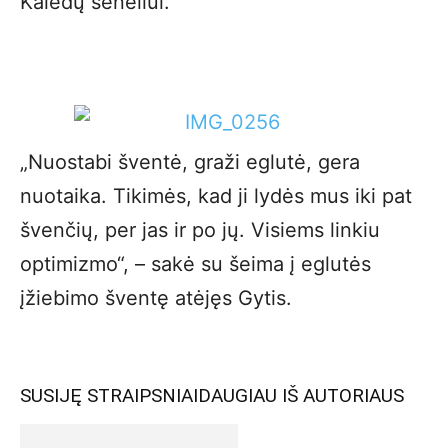
Kalėdų seneliui.
„Nuostabi šventė, graži eglutė, gera
nuotaika. Tikimės, kad ji lydės mus iki pat
švenčių, per jas ir po jų. Visiems linkiu
optimizmo“, – sakė su šeima į eglutės
įžiebimo šventę atėjęs Gytis.
SUSIJĘ STRAIPSNIAI
DAUGIAU IŠ AUTORIAUS