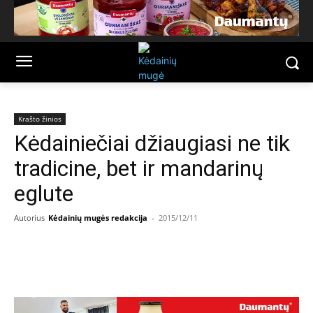
Krašto žinios
Kėdainiečiai džiaugiasi ne tik
tradicine, bet ir mandarinų
eglute
Autorius
Kėdainių mugės redakcija
-
2015/12/11
Facebook
Email