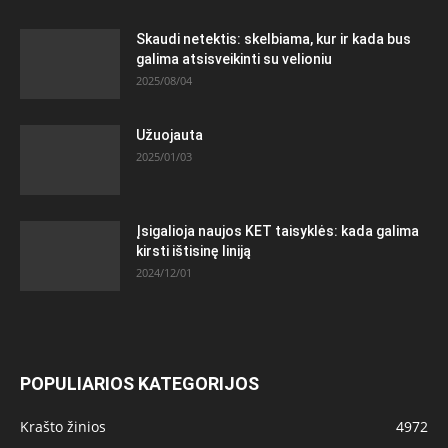
Skaudi netektis: skelbiama, kur ir kada bus
galima atsisveikinti su velioniu
2025/08/04
Užuojauta
2025/01/03
Įsigalioja naujos KET taisyklės: kada galima
kirsti ištisinę liniją
2024/12/01
POPULIARIOS KATEGORIJOS
Krašto žinios
4972