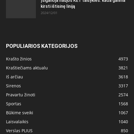
Įsigalioja naujos KET taisyklės: kada galima
kirsti ištisinę liniją
2024/12/01
POPULIARIOS KATEGORIJOS
Krašto žinios
4973
Kraštiečiams aktualu
3821
Iš arčiau
3618
Sirenos
3317
Pravartu žinoti
2574
Sportas
1568
Būkime sveiki
1067
Laisvalaikis
1040
Verslas PLIUS
850