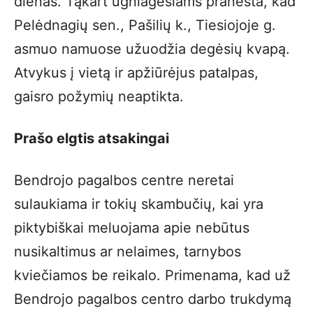
dienas. Tąkart ugniagesiams pranešta, kad
Pelėdnagių sen., Pašilių k., Tiesiojoje g.
asmuo namuose užuodžia degėsių kvapą.
Atvykus į vietą ir apžiūrėjus patalpas,
gaisro požymių neaptikta.
Prašo elgtis atsakingai
Bendrojo pagalbos centre neretai
sulaukiama ir tokių skambučių, kai yra
piktybiškai meluojama apie nebūtus
nusikaltimus ar nelaimes, tarnybos
kviečiamos be reikalo. Primenama, kad už
Bendrojo pagalbos centro darbo trukdymą