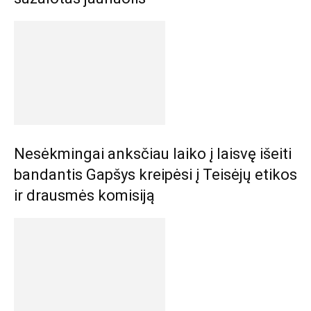
Nesėkmingai anksčiau laiko į laisvę išeiti
bandantis Gapšys kreipėsi į Teisėjų etikos
ir drausmės komisiją