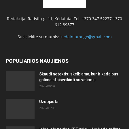
Redakcija: Radvilų g. 11, Kėdainiai Tel: +370 347 52277 +370
612 89877
Susisiekite su mumis:
kedainiumuge@gmail.com
POPULIARIOS NAUJIENOS
Skaudi netektis: skelbiama, kur ir kada bus
galima atsisveikinti su velioniu
2025/08/04
Užuojauta
2025/01/03