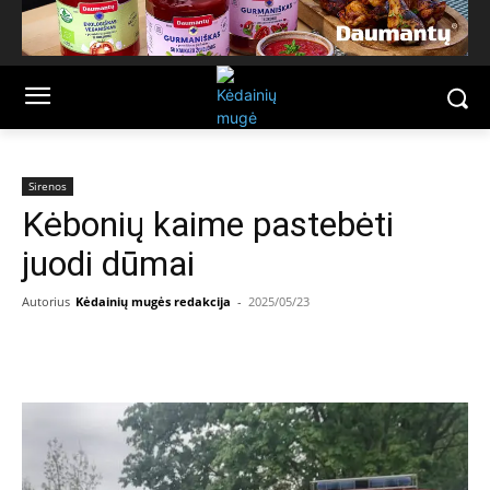
Sirenos
Kėbonių kaime pastebėti
juodi dūmai
Autorius
Kėdainių mugės redakcija
-
2025/05/23
Facebook
Email