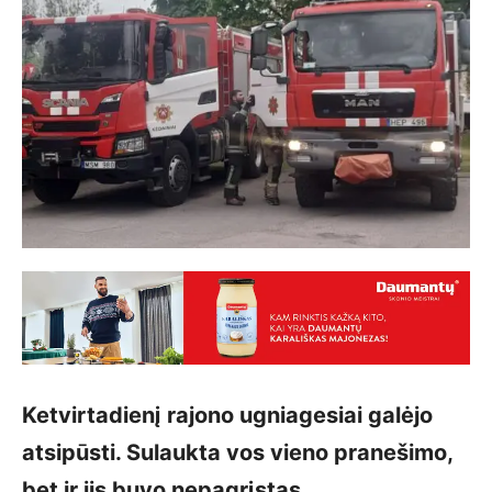
Ketvirtadienį rajono ugniagesiai galėjo
atsipūsti. Sulaukta vos vieno pranešimo,
bet ir jis buvo nepagrįstas.