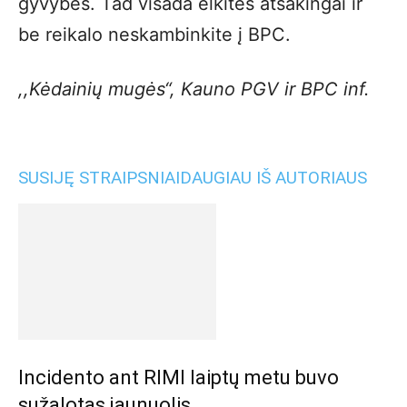
gyvybės. Tad visada elkitės atsakingai ir
be reikalo neskambinkite į BPC.
,,Kėdainių mugės“, Kauno PGV ir BPC inf.
SUSIJĘ STRAIPSNIAI
DAUGIAU IŠ AUTORIAUS
Incidento ant RIMI laiptų metu buvo
sužalotas jaunuolis