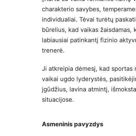
charakterio savybes, temperamen
individualiai. Tėvai turėtų paskati
būrelius, kad vaikas žaisdamas,
labiausiai patinkantį fizinio akt
trenerė.
Ji atkreipia dėmesį, kad sportas 
vaikai ugdo lyderystės, pasitikė
įgūdžius, lavina atmintį, išmokst
situacijose.
Asmeninis pavyzdys