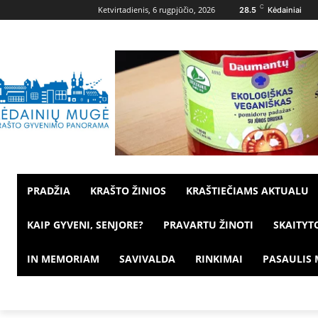
C
Ketvirtadienis, 6 rugpjūčio, 2026
28.5
Kėdainiai
PRADŽIA
KRAŠTO ŽINIOS
KRAŠTIEČIAMS AKTUALU
KAIP GYVENI, SENJORE?
PRAVARTU ŽINOTI
SKAITYT
IN MEMORIAM
SAVIVALDA
RINKIMAI
PASAULIS