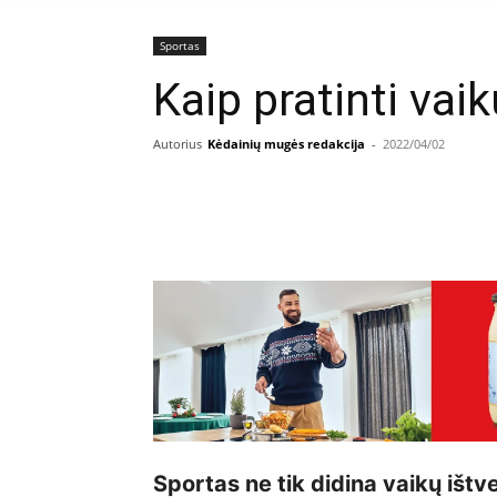
Sportas
Kaip pratinti vai
Autorius
Kėdainių mugės redakcija
-
2022/04/02
Facebook
E
Dalintis
Sportas ne tik didina vaikų ištv