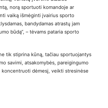
tą, norą sportuoti komandoje ar
nti vaiką išmėginti įvairius sporto
 klysdamas, bandydamas atrastų jam
yvumo būdą“, – tėvams pataria sporto
ne tik stiprina kūną, tačiau sportuojantys
jimo savimi, atsakomybės, pareigingumo
a koncentruoti dėmesį, veikti stresinėse