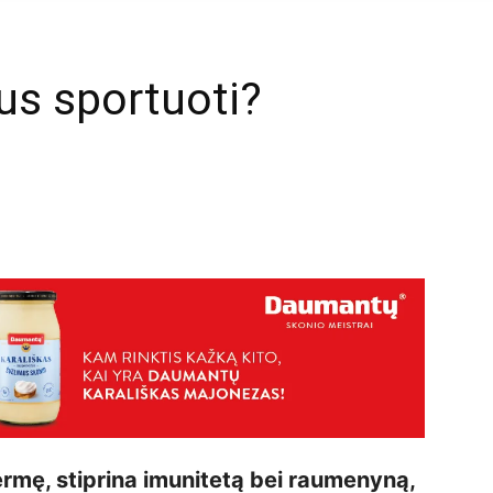
kus sportuoti?
mail
ermę, stiprina imunitetą bei raumenyną,