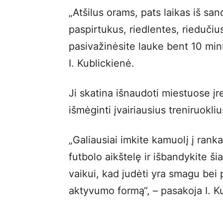
„Atšilus orams, pats laikas iš sand
paspirtukus, riedlentes, riedučius
pasivažinėsite lauke bent 10 minuč
I. Kublickienė.
Ji skatina išnaudoti miestuose įr
išmėginti įvairiausius treniruokli
„Galiausiai imkite kamuolį į rankas
futbolo aikštelę ir išbandykite š
vaikui, kad judėti yra smagu bei 
aktyvumo formą“, – pasakoja I. K