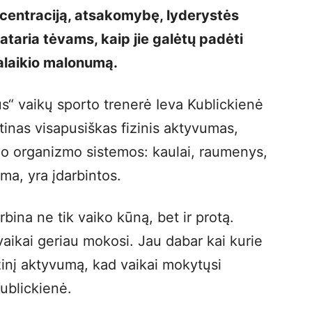
ncentraciją, atsakomybę, lyderystės
ataria tėvams, kaip jie galėtų padėti
alaikio malonumą.
s“ vaikų sporto trenerė Ieva Kublickienė
inas visapusiškas fizinis aktyvumas,
io organizmo sistemos: kaulai, raumenys,
ma, yra įdarbintos.
bina ne tik vaiko kūną, bet ir protą.
vaikai geriau mokosi. Jau dabar kai kurie
zinį aktyvumą, kad vaikai mokytųsi
Kublickienė.