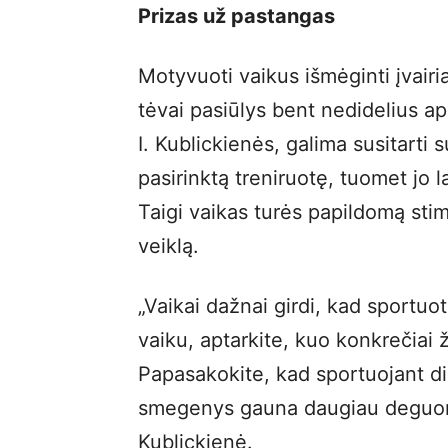
Prizas už pastangas
Motyvuoti vaikus išmėginti įvairi
tėvai pasiūlys bent nedidelius 
I. Kublickienės, galima susitarti s
pasirinktą treniruotę, tuomet jo 
Taigi vaikas turės papildomą sti
veiklą.
„Vaikai dažnai girdi, kad sportuot
vaiku, aptarkite, kuo konkrečiai
Papasakokite, kad sportuojant di
smegenys gauna daugiau deguonies
Kublickienė.