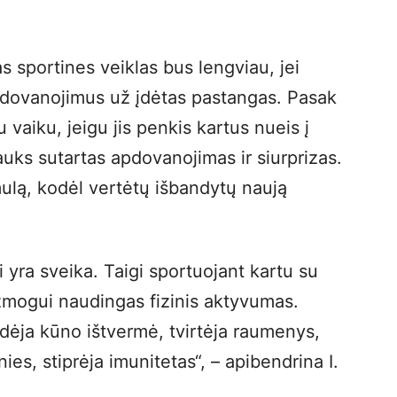
as sportines veiklas bus lengviau, jei
apdovanojimus už įdėtas pastangas. Pasak
u vaiku, jeigu jis penkis kartus nueis į
lauks sutartas apdovanojimas ir siurprizas.
mulą, kodėl vertėtų išbandytų naują
i yra sveika. Taigi sportuojant kartu su
 žmogui naudingas fizinis aktyvumas.
dėja kūno ištvermė, tvirtėja raumenys,
, stiprėja imunitetas“, – apibendrina I.