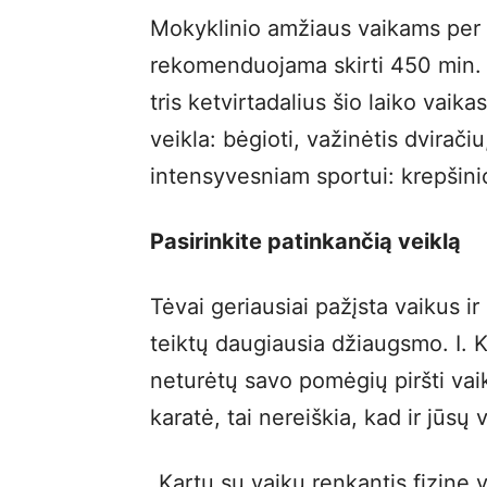
Mokyklinio amžiaus vaikams per 
rekomenduojama skirti 450 min. 
tris ketvirtadalius šio laiko vaik
veikla: bėgioti, važinėtis dviračiu
intensyvesniam sportui: krepšinio
Pasirinkite patinkančią veiklą
Tėvai geriausiai pažįsta vaikus ir 
teiktų daugiausia džiaugsmo. I. 
neturėtų savo pomėgių piršti vai
karatė, tai nereiškia, kad ir jūs
„Kartu su vaiku renkantis fizinę v