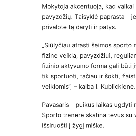
Mokytoja akcentuoja, kad vaikai 
pavyzdžių. Taisyklė paprasta – jei
privalote tą daryti ir patys.
„Siūlyčiau atrasti šeimos sporto r
fizine veikla, pavyzdžiui, regulia
fizinio aktyvumo forma gali būti įv
tik sportuoti, tačiau ir šokti, žai
veiklomis“, – kalba I. Kublickienė.
Pavasaris – puikus laikas ugdyti 
Sporto trenerė skatina tėvus su v
išsiruošti į žygį miške.