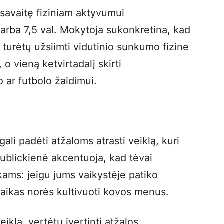
savaitę fiziniam aktyvumui
arba 7,5 val. Mokytoja sukonkretina, kad
as turėtų užsiimti vidutinio sunkumo fizine
, o vieną ketvirtadalį skirti
 ar futbolo žaidimui.
gali padėti atžaloms atrasti veiklą, kuri
Kublickienė akcentuoja, kad tėvai
kams: jeigu jums vaikystėje patiko
ų vaikas norės kultivuoti kovos menus.
eiklą, vertėtų įvertinti atžalos