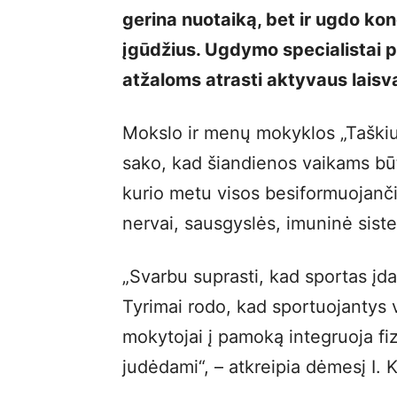
gerina nuotaiką, bet ir ugdo ko
įgūdžius. Ugdymo specialistai p
atžaloms atrasti aktyvaus laisv
Mokslo ir menų mokyklos „Taškiu
sako, kad šiandienos vaikams būt
kurio metu visos besiformuojanč
nervai, sausgyslės, imuninė siste
„Svarbu suprasti, kad sportas įdar
Tyrimai rodo, kad sportuojantys 
mokytojai į pamoką integruoja fi
judėdami“, – atkreipia dėmesį I. 