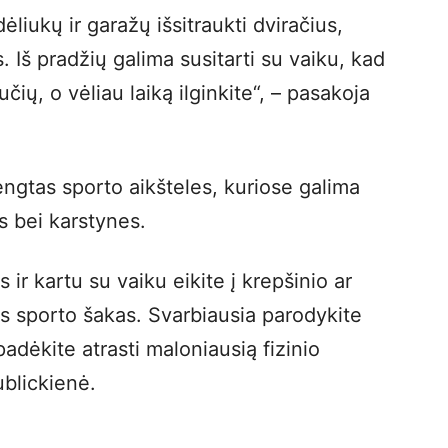
ėliukų ir garažų išsitraukti dviračius,
. Iš pradžių galima susitarti su vaiku, kad
ių, o vėliau laiką ilginkite“, – pasakoja
engtas sporto aikšteles, kuriose galima
us bei karstynes.
 ir kartu su vaiku eikite į krepšinio ar
ias sporto šakas. Svarbiausia parodykite
padėkite atrasti maloniausią fizinio
ublickienė.