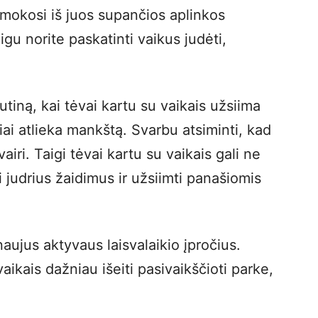
mokosi iš juos supančios aplinkos
gu norite paskatinti vaikus judėti,
utiną, kai tėvai kartu su vaikais užsiima
riai atlieka mankštą. Svarbu atsiminti, kad
airi. Taigi tėvai kartu su vaikais gali ne
sti judrius žaidimus ir užsiimti panašiomis
naujus aktyvaus laisvalaikio įpročius.
aikais dažniau išeiti pasivaikščioti parke,