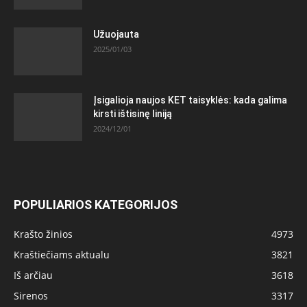
Užuojauta
2025/01/03
Įsigalioja naujos KET taisyklės: kada galima
kirsti ištisinę liniją
2024/12/01
POPULIARIOS KATEGORIJOS
Krašto žinios
4973
Kraštiečiams aktualu
3821
Iš arčiau
3618
Sirenos
3317