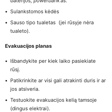
baterijos,
powerbank’as
.
Sulankstomos kėdės
Sauso tipo tualetas (jei rūsyje nėra
tualeto).
Evakuacijos planas
Išbandykite per kiek laiko pasiekiate
rūsį.
Patikrinkite ar visi gali atrakinti duris ir ar
jos atsiveria.
Testuokite evakuacijos kelią tamsoje
(dingus elektrai).