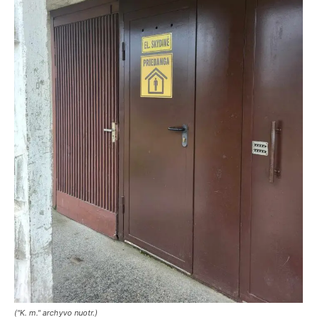
("K. m." archyvo nuotr.)