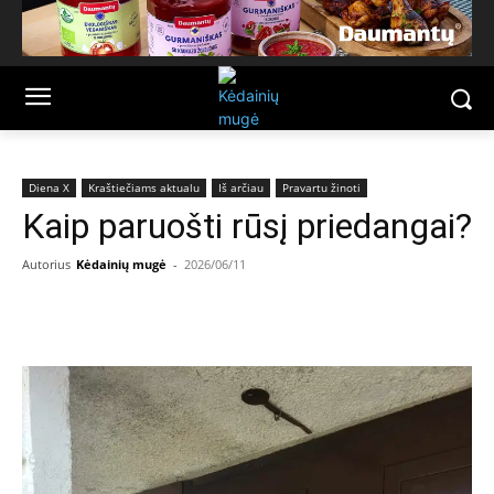
Diena X
Kraštiečiams aktualu
Iš arčiau
Pravartu žinoti
Kaip paruošti rūsį priedangai?
Autorius
Kėdainių mugė
-
2026/06/11
Facebook
Email