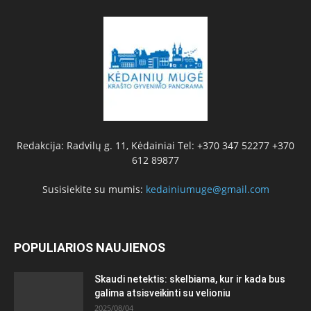
Redakcija: Radvilų g. 11, Kėdainiai Tel: +370 347 52277 +370
612 89877
Susisiekite su mumis:
kedainiumuge@gmail.com
POPULIARIOS NAUJIENOS
Skaudi netektis: skelbiama, kur ir kada bus
galima atsisveikinti su velioniu
2025/08/04