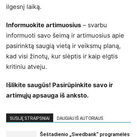
ilgesnį laiką.
Informuokite artimuosius
– svarbu
informuoti savo šeimą ir artimuosius apie
pasirinktą saugią vietą ir veiksmų planą,
kad visi žinotų, kur slėptis ir kaip elgtis
kritiniu atveju.
Išlikite saugūs! Pasirūpinkite savo ir
artimųjų apsauga iš anksto.
SUSIJĘ STRAIPSNIAI
DAUGIAU IŠ AUTORIAUS
Šeštadienio „Swedbank“ programėlės