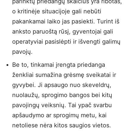
parinktų priedangų skaičius yra ribotas,
o kritinėje situacijoje gali nebūti
pakankamai laiko jas pasiekti. Turint iš
anksto paruoštą rūsį, gyventojai gali
operatyviai pasislėpti ir išvengti galimų
pavojų.
Be to, tinkamai įrengta priedanga
ženkliai sumažina grėsmę sveikatai ir
gyvybei. Ji apsaugo nuo skeveldrų,
nuolaužų, sprogimo bangos bei kitų
pavojingų veiksnių. Tai ypač svarbu
apšaudymo ar sprogimų metu, kai
netoliese nėra kitos saugios vietos.