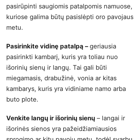
pasirūpinti saugiomis patalpomis namuose,
kuriose galima būtų pasislėpti oro pavojaus
metu.
Pasirinkite vidinę patalpą –
geriausia
pasirinkti kambarį, kuris yra toliau nuo
išorinių sienų ir langų. Tai gali būti
miegamasis, drabužinė, vonia ar kitas
kambarys, kuris yra vidiniame namo arba
buto plote.
Venkite langų ir išorinių sienų
– langai ir
išorinės sienos yra pažeidžiamiausios
sprogimo ar kitų pavojų metu, todėl svarbu