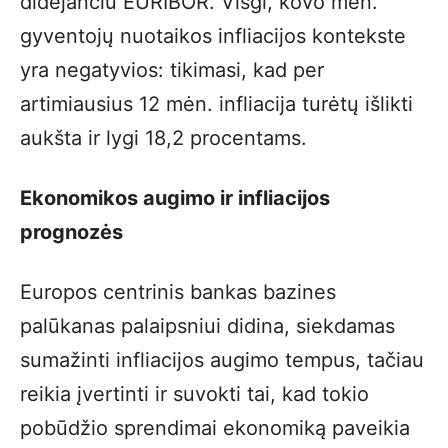
didėjančiu EURIBOR. Visgi, kovo mėn.
gyventojų nuotaikos infliacijos kontekste
yra negatyvios: tikimasi, kad per
artimiausius 12 mėn. infliacija turėtų išlikti
aukšta ir lygi 18,2 procentams.
Ekonomikos augimo ir infliacijos
prognozės
Europos centrinis bankas bazines
palūkanas palaipsniui didina, siekdamas
sumažinti infliacijos augimo tempus, tačiau
reikia įvertinti ir suvokti tai, kad tokio
pobūdžio sprendimai ekonomiką paveikia