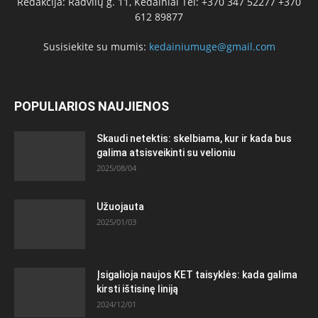
Redakcija: Radvilų g. 11, Kėdainiai Tel: +370 347 52277 +370
612 89877
Susisiekite su mumis:
kedainiumuge@gmail.com
POPULIARIOS NAUJIENOS
Skaudi netektis: skelbiama, kur ir kada bus
galima atsisveikinti su velioniu
2025/08/04
Užuojauta
2025/01/03
Įsigalioja naujos KET taisyklės: kada galima
kirsti ištisinę liniją
2024/12/01