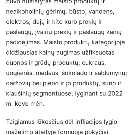
buvo nustatytas maisto produktų ir
nealkoholinių gėrimų, būsto, vandens,
elektros, dujų ir kito kuro prekių ir
paslaugų, įvairių prekių ir paslaugų kainų
padidėjimas. Maisto produktų kategorijoje
didžiausias kainų augimas užfiksuotas
duonos ir grūdų produktų; cukraus,
uogienės, medaus, šokolado ir saldumynų;
daržovių bei pieno ir jo produktų, sūrio ir
kiaušinių segmentuose, lyginant su 2022
m. kovo mėn.
Teigiamus lūkesčius dėl infliacijos lygio
mažėjimo ateityje formuoja pokyčiai