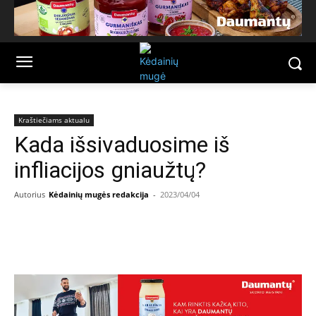
Kraštiečiams aktualu
Kada išsivaduosime iš
infliacijos gniaužtų?
Autorius
Kėdainių mugės redakcija
-
2023/04/04
Facebook
Email