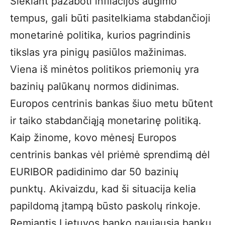
Siekiant pažaboti infliacijos augimo
tempus, gali būti pasitelkiama stabdančioji
monetarinė politika, kurios pagrindinis
tikslas yra pinigų pasiūlos mažinimas.
Viena iš minėtos politikos priemonių yra
bazinių palūkanų normos didinimas.
Europos centrinis bankas šiuo metu būtent
ir taiko stabdančiąją monetarinę politiką.
Kaip žinome, kovo mėnesį Europos
centrinis bankas vėl priėmė sprendimą dėl
EURIBOR padidinimo dar 50 bazinių
punktų. Akivaizdu, kad ši situacija kelia
papildomą įtampą būsto paskolų rinkoje.
Remiantis Lietuvos banko naujausia bankų