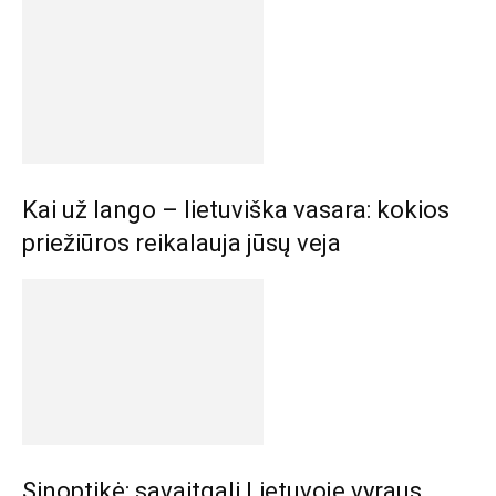
Kai už lango – lietuviška vasara: kokios
priežiūros reikalauja jūsų veja
Sinoptikė: savaitgalį Lietuvoje vyraus